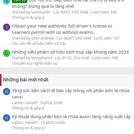
Tâm sự
V
không? Đừng quá lo lắng nhé!
Started by vanthanh1
Lúc 04:57, Chủ nhật
Lượt xem: 104
Thông tin & góp ý
Obtain your new authentic full driver's license or
J
Learners permit with us without exams.
Started by john andrew
Lúc 06:47, Chủ nhật
Lượt xem: 101
Các vấn đề về bảo hiểm xã hội
Những siêu phẩm sở hữu lượt truy cập khủng năm 2026
L
Started by larrypham3
Lúc 01:12, Chủ nhật
Lượt xem: 100
Chuyện vui nghề nhân sự
Những bài mới nhất
Tăng sức bền vách tế bào cây trồng với phân bón lá chứa
N
canxi
Latest: nana01
6 phút trước
Thông tin & góp ý
Kỹ thuật dùng phân bón lá chứa auxin tăng năng suất cây
N
Latest: nana01
14 phút trước
Thông tin & góp ý