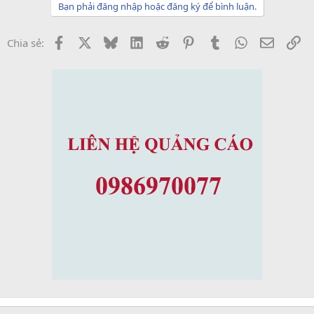
Bạn phải đăng nhập hoặc đăng ký để bình luận.
Facebook
X
Bluesky
LinkedIn
Reddit
Pinterest
Tumblr
WhatsApp
Email
Li
Chia sẻ: