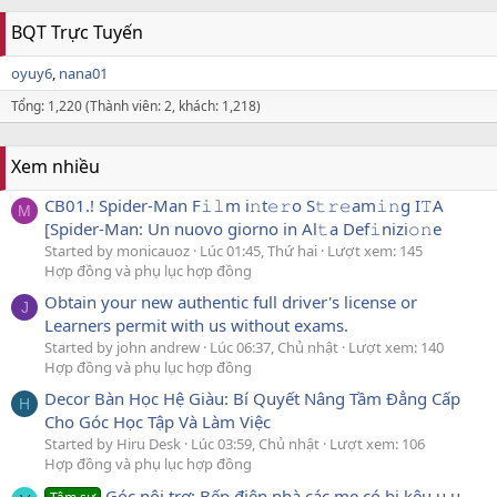
BQT Trực Tuyến
oyuy6
nana01
Tổng: 1,220 (Thành viên: 2, khách: 1,218)
Xem nhiều
CB01.! Spider-Man F𝚒𝚕m i𝚗t𝚎𝚛o S𝚝𝚛𝚎am𝚒𝚗g I𝚃A
M
[Spider-Man: Un nuovo giorno in Al𝚝a Def𝚒nizi𝚘𝚗e
Started by monicauoz
Lúc 01:45, Thứ hai
Lượt xem: 145
Hợp đồng và phụ lục hợp đồng
Obtain your new authentic full driver's license or
J
Learners permit with us without exams.
Started by john andrew
Lúc 06:37, Chủ nhật
Lượt xem: 140
Hợp đồng và phụ lục hợp đồng
Decor Bàn Học Hệ Giàu: Bí Quyết Nâng Tầm Đẳng Cấp
H
Cho Góc Học Tập Và Làm Việc
Started by Hiru Desk
Lúc 03:59, Chủ nhật
Lượt xem: 106
Hợp đồng và phụ lục hợp đồng
Góc nội trợ: Bếp điện nhà các mẹ có bị kêu u u