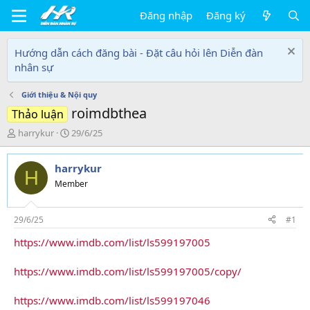
Đăng nhập
Đăng ký
Hướng dẫn cách đăng bài - Đặt câu hỏi lên Diễn đàn
nhân sự
Giới thiệu & Nội quy
roimdbthea
Thảo luận
T
N
harrykur
29/6/25
h
g
r
à
harrykur
e
y
H
a
g
Member
d
ử
s
i
t
29/6/25
#1
a
https://www.imdb.com/list/ls599197005
r
t
e
https://www.imdb.com/list/ls599197005/copy/
r
https://www.imdb.com/list/ls599197046