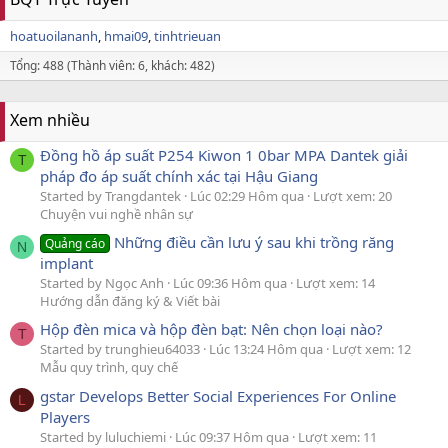
hoatuoilananh
hmai09
tinhtrieuan
Tổng: 488 (Thành viên: 6, khách: 482)
Xem nhiều
Đồng hồ áp suất P254 Kiwon 1 0bar MPA Dantek giải
T
pháp đo áp suất chính xác tại Hậu Giang
Started by Trangdantek
Lúc 02:29 Hôm qua
Lượt xem: 20
Chuyện vui nghề nhân sự
Những điều cần lưu ý sau khi trồng răng
Quảng cáo
N
implant
Started by Ngọc Anh
Lúc 09:36 Hôm qua
Lượt xem: 14
Hướng dẫn đăng ký & Viết bài
Hộp đèn mica và hộp đèn bạt: Nên chọn loại nào?
T
Started by trunghieu64033
Lúc 13:24 Hôm qua
Lượt xem: 12
Mẫu quy trình, quy chế
gstar Develops Better Social Experiences For Online
L
Players
Started by luluchiemi
Lúc 09:37 Hôm qua
Lượt xem: 11