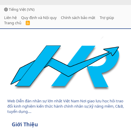
Tiếng Việt (VN)
Liên hệ
Quy định và Nội quy
Chính sách bảo mật
Trợ giúp
Trang chủ
R
S
S
Web Diễn đàn nhân sự lớn nhất Việt Nam Nơi giao lưu học hỏi trao
đổi kinh nghiệm kiến thức hành chính nhân sự,kỹ năng mềm, C&B,
tuyển dụng....
Giới Thiệu