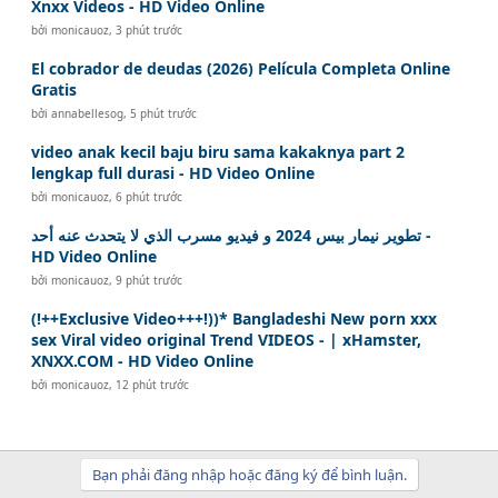
Xnxx Videos - HD Video Online
bởi
monicauoz
,
3 phút trước
El cobrador de deudas (2026) Película Completa Online
Gratis
bởi
annabellesog
,
5 phút trước
video anak kecil baju biru sama kakaknya part 2
lengkap full durasi - HD Video Online
bởi
monicauoz
,
6 phút trước
تطوير نيمار بيس 2024 و فيديو مسرب الذي لا يتحدث عنه أحد -
HD Video Online
bởi
monicauoz
,
9 phút trước
(!++Exclusive Video+++!))* Bangladeshi New porn xxx
sex Viral video original Trend VIDEOS - | xHamster,
XNXX.COM - HD Video Online
bởi
monicauoz
,
12 phút trước
Bạn phải đăng nhập hoặc đăng ký để bình luận.