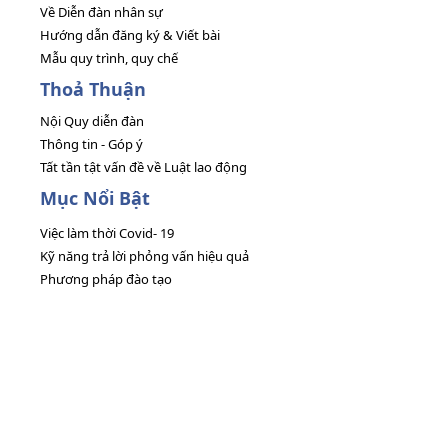
Về Diễn đàn nhân sự
Hướng dẫn đăng ký & Viết bài
Mẫu quy trình, quy chế
Thoả Thuận
Nội Quy diễn đàn
Thông tin - Góp ý
Tất tần tật vấn đề về Luật lao động
Mục Nổi Bật
Việc làm thời Covid- 19
Kỹ năng trả lời phỏng vấn hiệu quả
Phương pháp đào tạo