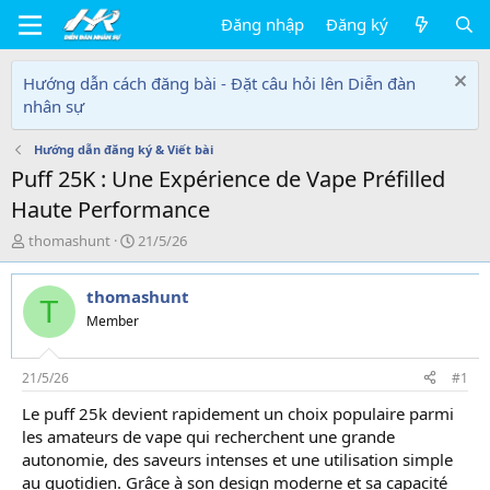
Đăng nhập
Đăng ký
Hướng dẫn cách đăng bài - Đặt câu hỏi lên Diễn đàn
nhân sự
Hướng dẫn đăng ký & Viết bài
Puff 25K : Une Expérience de Vape Préfilled
Haute Performance
T
N
thomashunt
21/5/26
h
g
r
à
thomashunt
e
y
T
a
g
Member
d
ử
s
i
t
21/5/26
#1
a
Le puff 25k devient rapidement un choix populaire parmi
r
les amateurs de vape qui recherchent une grande
t
e
autonomie, des saveurs intenses et une utilisation simple
r
au quotidien. Grâce à son design moderne et sa capacité