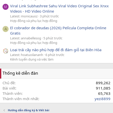
Viral Link Subhashree Sahu Viral Video Original Sex Xnxx
M
Videos - HD Video Online
Latest: monicauoz
3 phút trước
Hợp đồng và phụ lục hợp đồng
El cobrador de deudas (2026) Película Completa Online
A
Gratis
Latest: annabellesog
5 phút trước
Hợp đồng và phụ lục hợp đồng
Loại trái cây nào phù hợp để đi đám giỗ tại Biên Hòa
Latest: hoatuoilananh
6 phút trước
Kênh tuyển dụng và việc làm
Thống kê diễn đàn
Chủ đề
899,262
Bài viết
911,085
Thành viên
65,763
Thành viên mới nhất
yezi8899
Hướng dẫn đăng ký & Viết bài