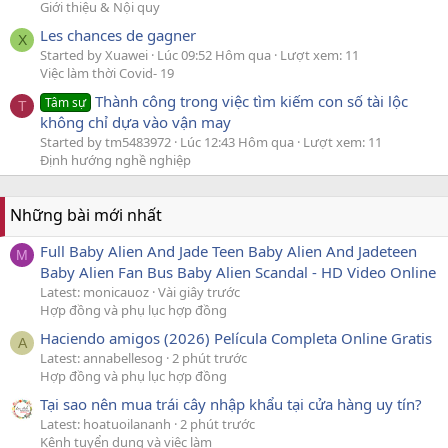
Giới thiệu & Nội quy
Les chances de gagner
X
Started by Xuawei
Lúc 09:52 Hôm qua
Lượt xem: 11
Việc làm thời Covid- 19
Thành công trong việc tìm kiếm con số tài lộc
Tâm sự
T
không chỉ dựa vào vận may
Started by tm5483972
Lúc 12:43 Hôm qua
Lượt xem: 11
Định hướng nghề nghiệp
Những bài mới nhất
Full Baby Alien And Jade Teen Baby Alien And Jadeteen
M
Baby Alien Fan Bus Baby Alien Scandal - HD Video Online
Latest: monicauoz
Vài giây trước
Hợp đồng và phụ lục hợp đồng
Haciendo amigos (2026) Película Completa Online Gratis
A
Latest: annabellesog
2 phút trước
Hợp đồng và phụ lục hợp đồng
Tại sao nên mua trái cây nhập khẩu tại cửa hàng uy tín?
Latest: hoatuoilananh
2 phút trước
Kênh tuyển dụng và việc làm