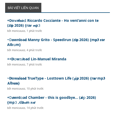
BÀI VIẾT LIÊN QUAN
+Do𝚠𝙣l𝐨a𝚍 Riccardo Cocciante - Ho vent'anni con te
(z𝐢𝗽 2026) {ra𝐫 𝓶p𝟹
bởi
monicauoz
,
1 phút trước
~𝙳𝗼wn𝐥oa𝐝 Manny Grito - Speedirun (z𝐢𝗽 2026) {m𝗽𝟑 𝐫a𝗿
A𝗹b𝚞m}
bởi
monicauoz
,
4 phút trước
++𝐃𝚘w𝚗𝙡oad Lin-Manuel Miranda
bởi
monicauoz
,
7 phút trước
~𝐃ow𝐧l𝗼a𝐝 TrueType - Losttown Life (𝔃i𝙥 2026) {r𝗮𝙧 mp𝟑
𝐀lb𝐮𝐦}
bởi
monicauoz
,
10 phút trước
+𝙳𝙤wn𝐥𝚘ad Chamber - this is goodbye... (𝙯i𝚙 2026)
{mp𝟹 𝓐l𝙗𝓾m 𝐫𝓪r
bởi
monicauoz
,
14 phút trước