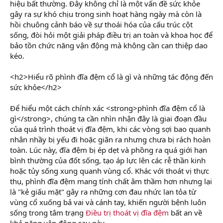
hiệu bất thường. Đây không chỉ là một vấn đề sức khỏe
gây ra sự khó chịu trong sinh hoạt hàng ngày mà còn là
hồi chuông cảnh báo về sự thoái hóa của cấu trúc cột
sống, đòi hỏi một giải pháp điều trị an toàn và khoa học để
bảo tồn chức năng vận động mà không cần can thiệp dao
kéo.
<h2>Hiểu rõ phình đĩa đệm cổ là gì và những tác động đến
sức khỏe</h2>
Để hiểu một cách chính xác <strong>phình đĩa đệm cổ là
gì</strong>, chúng ta cần nhìn nhận đây là giai đoạn đầu
của quá trình thoát vị đĩa đệm, khi các vòng sợi bao quanh
nhân nhầy bị yếu đi hoặc giãn ra nhưng chưa bị rách hoàn
toàn. Lúc này, đĩa đệm bị ép dẹt và phồng ra quá giới hạn
bình thường của đốt sống, tạo áp lực lên các rễ thần kinh
hoặc tủy sống xung quanh vùng cổ. Khác với thoát vị thực
thụ, phình đĩa đệm mang tính chất âm thầm hơn nhưng lại
là "kẻ giấu mặt" gây ra những cơn đau nhức lan tỏa từ
vùng cổ xuống bả vai và cánh tay, khiến người bệnh luôn
sống trong tâm trạng
Điều trị thoát vị đĩa đệm
bất an về
khả năng vận động sau này.