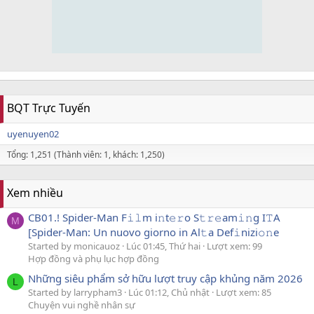
BQT Trực Tuyến
uyenuyen02
Tổng: 1,251 (Thành viên: 1, khách: 1,250)
Xem nhiều
CB01.! Spider-Man F𝚒𝚕m i𝚗t𝚎𝚛o S𝚝𝚛𝚎am𝚒𝚗g I𝚃A
M
[Spider-Man: Un nuovo giorno in Al𝚝a Def𝚒nizi𝚘𝚗e
Started by monicauoz
Lúc 01:45, Thứ hai
Lượt xem: 99
Hợp đồng và phụ lục hợp đồng
Những siêu phẩm sở hữu lượt truy cập khủng năm 2026
L
Started by larrypham3
Lúc 01:12, Chủ nhật
Lượt xem: 85
Chuyện vui nghề nhân sự