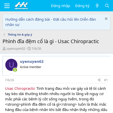
Đăng nhập
Đăng ký
Hướng dẫn cách đăng bài - Đặt câu hỏi lên Diễn đàn
nhân sự
Thông tin & góp ý
Phình đĩa đệm cổ là gì - Usac Chiropractic
T
N
uyenuyen02
7/6/26
h
g
r
à
uyenuyen02
e
y
U
a
g
Active member
d
ử
s
i
t
7/6/26
#1
a
Usac Chiropractic
Tình trạng đau mỏi vai gáy và tê bì cánh
r
tay kéo dài thường khiến nhiều người lo lắng về nguy cơ
t
e
mắc phải các bệnh lý cột sống nguy hiểm, trong đó
r
<strong>phình đĩa đệm cổ là gì</strong> luôn là thắc mắc
hàng đầu của bệnh nhân khi bắt đầu nhận thấy những dấu