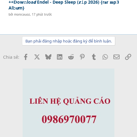
++𝗗o𝘄𝚗loa𝙙 Endel - Deep Sleep (𝘇𝚒p 2026) {r𝐚𝗿 𝐦p𝟯
Al𝚋𝙪m}
bởi
monicauoz
,
17 phút trước
Bạn phải đăng nhập hoặc đăng ký để bình luận.
Facebook
X
Bluesky
LinkedIn
Reddit
Pinterest
Tumblr
WhatsApp
Email
Li
Chia sẻ: