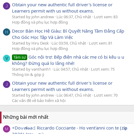
Obtain your new authentic full driver's license or
J
Learners permit with us without exams.
Started by john andrew
Lúc 06:37, Chủ nhật
Lượt xem: 83
Hợp đồng và phụ lục hợp đồng
Decor Bàn Học Hệ Giàu: Bí Quyết Nâng Tầm Đẳng Cấp
H
Cho Góc Học Tập Và Làm Việc
Started by Hiru Desk
Lúc 03:59, Chủ nhật
Lượt xem: 81
Hợp đồng và phụ lục hợp đồng
Góc nội trợ: Bếp điện nhà các mẹ có bị kêu u u
Tâm sự
V
không? Đừng quá lo lắng nhé!
Started by vanthanh1
Lúc 04:57, Chủ nhật
Lượt xem: 75
Thông tin & góp ý
Obtain your new authentic full driver's license or
J
Learners permit with us without exams.
Started by john andrew
Lúc 06:47, Chủ nhật
Lượt xem: 70
Các vấn đề về bảo hiểm xã hội
Những bài mới nhất
+Do𝚠𝙣l𝐨a𝚍 Riccardo Cocciante - Ho vent'anni con te (z𝐢𝗽
M
2026) {ra𝐫 𝓶p𝟹