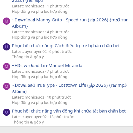
Latest: monicauoz
1 phút trước
Hợp đồng và phụ lục hợp đồng
~𝙳𝗼wn𝐥oa𝐝 Manny Grito - Speedirun (z𝐢𝗽 2026) {m𝗽𝟑 𝐫a𝗿
M
A𝗹b𝚞m}
Latest: monicauoz
4 phút trước
Hợp đồng và phụ lục hợp đồng
Phục hồi chức năng: Cách điều trị trẻ bị bàn chân bẹt
U
Latest: uyenuyen02
6 phút trước
Thông tin & góp ý
++𝐃𝚘w𝚗𝙡oad Lin-Manuel Miranda
M
Latest: monicauoz
7 phút trước
Hợp đồng và phụ lục hợp đồng
~𝐃ow𝐧l𝗼a𝐝 TrueType - Losttown Life (𝔃i𝙥 2026) {r𝗮𝙧 mp𝟑
M
𝐀lb𝐮𝐦}
Latest: monicauoz
10 phút trước
Hợp đồng và phụ lục hợp đồng
Phục hồi chức năng vận động khi chữa tật bàn chân bẹt
U
Latest: uyenuyen02
13 phút trước
Thông tin & góp ý