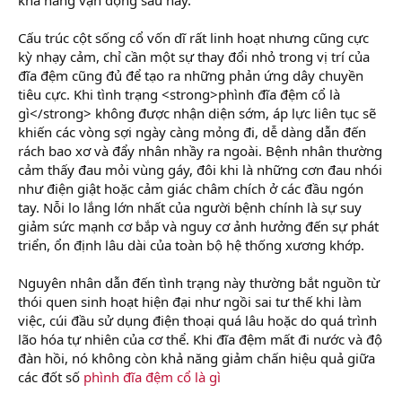
Cấu trúc cột sống cổ vốn dĩ rất linh hoạt nhưng cũng cực
kỳ nhạy cảm, chỉ cần một sự thay đổi nhỏ trong vị trí của
đĩa đệm cũng đủ để tạo ra những phản ứng dây chuyền
tiêu cực. Khi tình trạng <strong>phình đĩa đệm cổ là
gì</strong> không được nhận diện sớm, áp lực liên tục sẽ
khiến các vòng sợi ngày càng mỏng đi, dễ dàng dẫn đến
rách bao xơ và đẩy nhân nhầy ra ngoài. Bệnh nhân thường
cảm thấy đau mỏi vùng gáy, đôi khi là những cơn đau nhói
như điện giật hoặc cảm giác châm chích ở các đầu ngón
tay. Nỗi lo lắng lớn nhất của người bệnh chính là sự suy
giảm sức mạnh cơ bắp và nguy cơ ảnh hưởng đến sự phát
triển, ổn định lâu dài của toàn bộ hệ thống xương khớp.
Nguyên nhân dẫn đến tình trạng này thường bắt nguồn từ
thói quen sinh hoạt hiện đại như ngồi sai tư thế khi làm
việc, cúi đầu sử dụng điện thoại quá lâu hoặc do quá trình
lão hóa tự nhiên của cơ thể. Khi đĩa đệm mất đi nước và độ
đàn hồi, nó không còn khả năng giảm chấn hiệu quả giữa
các đốt số
phình đĩa đệm cổ là gì