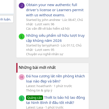
Obtain your new authentic full
J
driver's license or Learners permit
with us without exams.
nh luận.
Started by john andrew
Lúc 06:47, Chủ
nhật
Lượt xem: 96
Các vấn đề về bảo hiểm xã hội
Những siêu phẩm sở hữu lượt truy
L
cập khủng năm 2026
Started by larrypham3
Lúc 01:12, Chủ
nhật
Lượt xem: 95
Chuyện vui nghề nhân sự
Những bài mới nhất
Đá hoa cương lát nền phòng khách
H
loại nào đẹp và bền?
Latest: hoaithanh
1 phút trước
Thông tin & góp ý
Thiết bị bảo hộ lao động
Quảng cáo
L
tại Ninh Bình ở đâu tốt nhất?
Latest: Lasa
1 phút trước