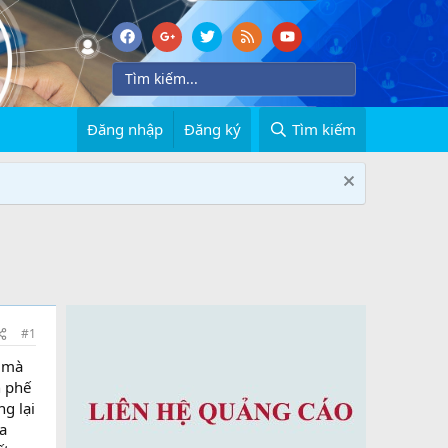
Đăng nhập
Đăng ký
Tìm kiếm
#1
g mà
n phế
g lại
a