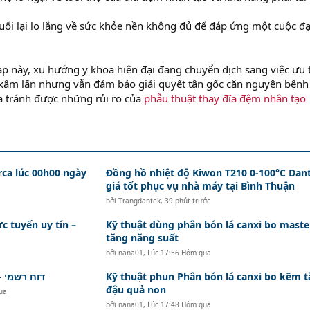
uổi lại lo lắng về sức khỏe nền không đủ để đáp ứng một cuộc đạ
ạp này, xu hướng y khoa hiện đại đang chuyển dịch sang việc ưu 
 xâm lấn nhưng vẫn đảm bảo giải quyết tận gốc căn nguyên bệnh 
a tránh được những rủi ro của
phẫu thuật thay đĩa đệm nhân tạo
rca lúc 00h00 ngày
Đồng hồ nhiệt độ Kiwon T210 0-100°C Dan
giá tốt phục vụ nhà máy tại Bình Thuận
bởi
Trangdantek
,
39 phút trước
ực tuyến uy tín –
Kỹ thuật dùng phân bón lá canxi bo maste
tăng năng suất
bởi
nana01
,
Lúc 17:56 Hôm qua
דוח רשמי - נ
Kỹ thuật phun Phân bón lá canxi bo kẽm 
đậu quả non
ua
bởi
nana01
,
Lúc 17:48 Hôm qua