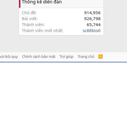
Thống kê diễn đàn
Chủ đề
914,956
Bài viết
926,798
Thành viên
65,744
Thành viên mới nhất
sc88bio0
và Nội quy
Chính sách bảo mật
Trợ giúp
Trang chủ
R
S
S