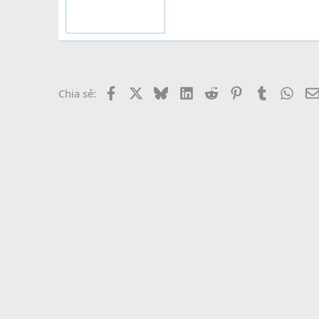
Facebook
X
Bluesky
LinkedIn
Reddit
Pinterest
Tumblr
What
Chia sẻ: