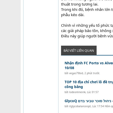
thuật trong tương lai.
Trong khi đó, bệnh nhân lớn t
phẫu kéo dài.
Chính vì những yếu tố phức t
các giải pháp bảo tồn, không
Điều này giúp người bệnh vừ
BÀI VIẾT LIÊN QUAN
Nhận định FC Porto vs Alve
10/08
bởi
vegas79bid
,
2 phút trước
TOP 10 địa chỉ chơi lô đề tr
công bằng
bởi
lodeonlineink
,
Lúc 01:57
GlycoQ יהול סוכר טבעי בדם
bởi
itglycobalanceopt
,
Lúc 17:54 Hôm q