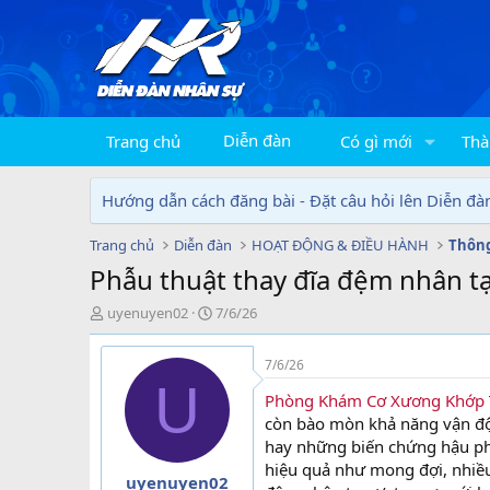
Diễn đàn
Trang chủ
Có gì mới
Thà
Hướng dẫn cách đăng bài - Đặt câu hỏi lên Diễn đà
Trang chủ
Diễn đàn
HOẠT ĐỘNG & ĐIỀU HÀNH
Thông
Phẫu thuật thay đĩa đệm nhân tạ
T
N
uyenuyen02
7/6/26
h
g
r
à
7/6/26
e
y
U
a
g
Phòng Khám Cơ Xương Khớp
d
ử
còn bào mòn khả năng vận độn
s
i
hay những biến chứng hậu ph
t
hiệu quả như mong đợi, nhiều
a
uyenuyen02
r