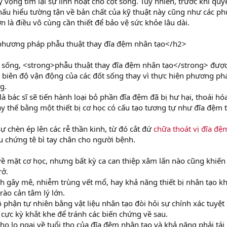
vọng tìm lại sự linh hoạt cho cột sống. Tuy nhiên, trước khi quy
thấu hiểu tường tận về bản chất của kỹ thuật này cũng như các p
ơn là điều vô cùng cần thiết để bảo vệ sức khỏe lâu dài.
phương pháp phẫu thuật thay đĩa đệm nhân tạo</h2>
t sống, <strong>phẫu thuật thay đĩa đệm nhân tạo</strong> đượ
ì biên độ vận động của các đốt sống thay vì thực hiện phương ph
g.
 bác sĩ sẽ tiến hành loại bỏ phần đĩa đệm đã bị hư hại, thoái hó
ay thế bằng một thiết bị cơ học có cấu tạo tương tự như đĩa đệm 
sự chèn ép lên các rễ thần kinh, từ đó cắt đứ
chữa thoát vị đĩa đệ
ệu chứng tê bì tay chân cho người bệnh.
 mặt cơ học, nhưng bất kỳ ca can thiệp xâm lấn nào cũng khiến
rở.
ình gây mê, nhiễm trùng vết mổ, hay khả năng thiết bị nhân tạo k
 rào cản tâm lý lớn.
 phận tự nhiên bằng vật liệu nhân tạo đòi hỏi sự chính xác tuyệt
cực kỳ khắt khe để tránh các biến chứng về sau.
 họ lo ngại về tuổi thọ của đĩa đệm nhân tạo và khả năng phải tái