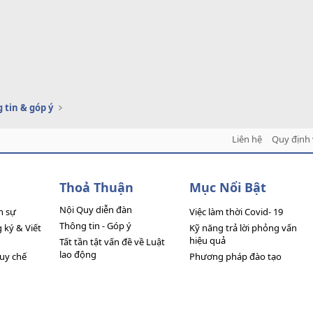
 tin & góp ý
Liên hệ
Quy định 
Thoả Thuận
Mục Nổi Bật
Nội Quy diễn đàn
n sự
Việc làm thời Covid- 19
Thông tin - Góp ý
ký & Viết
Kỹ năng trả lời phỏng vấn
hiệu quả
Tất tần tật vấn đề về Luật
lao động
quy chế
Phương pháp đào tạo