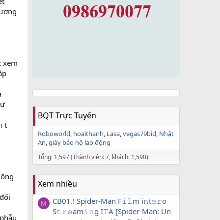
ết
hương
c xem
áp
a
tự
BQT Trực Tuyến
m
t
Roboworld
hoaithanh
Lasa
vegas79bid
Nhật
An
giày bảo hộ lao động
Tổng: 1,597 (Thành viên: 7, khách: 1,590)
hông
Xem nhiều
 đối
CB01.! Spider-Man F𝚒𝚕m i𝚗t𝚎𝚛o
M
S𝚝𝚛𝚎am𝚒𝚗g I𝚃A [Spider-Man: Un
 phẫu