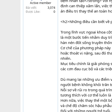
đệm nhân tạo</strong> với hy 
Active member
t
định can thiệp xâm lấn, việc 
Bài viết
3,074
e
án điều trị thay thế an toàn h
Được Like
0
r
<h2>Những điều cần biết về 
Trong lĩnh vực ngoại khoa cộ
là một bước tiến nhằm duy tr
hàn nén đốt sống truyền thốn
Cơ chế của phương pháp này là
hoặc thoát vị nặng, sau đó th
nhiên.
Mục tiêu chính là giải phóng 
các cơn đau cục bộ và các tri
Dù mang lại những ưu điểm về
người bệnh không khỏi trăn t
Nỗi sợ về rủi ro trong quá tr
tương thích với cơ thể luôn là
Hơn nữa, việc thay thế một bộ
và chế độ chăm sóc hậu phẫu 
Đối với những người trẻ tuổi,