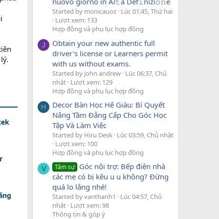
nuovo giorno in Al𝚝a Def𝚒nizi𝚘𝚗e
Started by monicauoz
Lúc 01:45, Thứ hai
i
Lượt xem: 133
Hợp đồng và phụ lục hợp đồng
Obtain your new authentic full
J
tiên
driver's license or Learners permit
lý.
with us without exams.
Started by john andrew
Lúc 06:37, Chủ
nhật
Lượt xem: 129
Hợp đồng và phụ lục hợp đồng
Decor Bàn Học Hệ Giàu: Bí Quyết
H
Nâng Tầm Đẳng Cấp Cho Góc Học
tek
Tập Và Làm Việc
Started by Hiru Desk
Lúc 03:59, Chủ nhật
Lượt xem: 100
Hợp đồng và phụ lục hợp đồng
r
Góc nội trợ: Bếp điện nhà
Tâm sự
V
các mẹ có bị kêu u u không? Đừng
quá lo lắng nhé!
tăng
Started by vanthanh1
Lúc 04:57, Chủ
nhật
Lượt xem: 98
Thông tin & góp ý