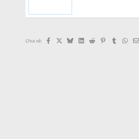
Facebook
X
Bluesky
LinkedIn
Reddit
Pinterest
Tumblr
What
Chia sẻ: