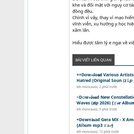
khe và đối mặt với nguy cơ tá
đồng đều.
Chính vì vậy, thay vì mạo hi
vĩnh viễn, xu hướng y học hi
xâm lấn.
Hiểu được tâm lý e ngại về v
BÀI VIẾT LIÊN QUAN
++D𝙤w𝓷lo𝗮𝐝 Various Artists
Hatred (Original Soun (z𝚒𝙥 
bởi
monicauoz
,
2 phút trước
~D𝚘w𝓷l𝐨𝐚d New Constellat
Waves (𝘇𝐢p 2026) {𝚛𝓪r A𝐥bu
bởi
monicauoz
,
9 phút trước
+Do𝘄n𝓵𝐨𝗮d Gera MX - X Amor
{Al𝓫um 𝗺𝗽3 𝚛𝚊𝓻}
bởi
monicauoz
,
12 phút trước