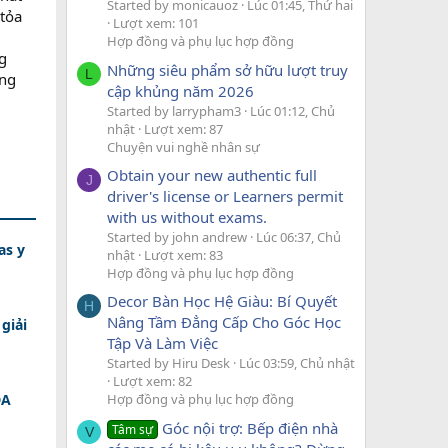
Started by monicauoz
Lúc 01:45, Thứ hai
 tỏa
Lượt xem: 101
Hợp đồng và phụ lục hợp đồng
g
Những siêu phẩm sở hữu lượt truy
L
ông
cập khủng năm 2026
Started by larrypham3
Lúc 01:12, Chủ
nhật
Lượt xem: 87
Chuyện vui nghề nhân sự
Obtain your new authentic full
J
driver's license or Learners permit
with us without exams.
Started by john andrew
Lúc 06:37, Chủ
as y
nhật
Lượt xem: 83
Hợp đồng và phụ lục hợp đồng
Decor Bàn Học Hệ Giàu: Bí Quyết
H
Nâng Tầm Đẳng Cấp Cho Góc Học
giải
Tập Và Làm Việc
Started by Hiru Desk
Lúc 03:59, Chủ nhật
Lượt xem: 82
DA
Hợp đồng và phụ lục hợp đồng
Góc nội trợ: Bếp điện nhà
Tâm sự
V