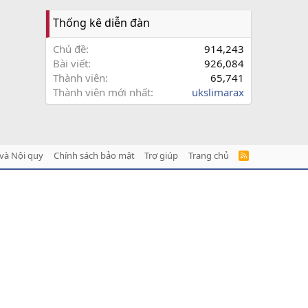
Thống kê diễn đàn
Chủ đề
914,243
Bài viết
926,084
Thành viên
65,741
Thành viên mới nhất
ukslimarax
và Nội quy
Chính sách bảo mật
Trợ giúp
Trang chủ
R
S
S