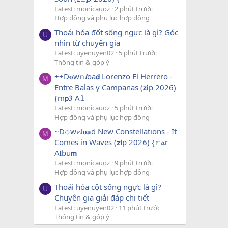
Latest: monicauoz
2 phút trước
Hợp đồng và phụ lục hợp đồng
Thoái hóa đốt sống ngực là gì? Góc
U
nhìn từ chuyên gia
Latest: uyenuyen02
5 phút trước
Thông tin & góp ý
++D𝐨w𝚗𝙡oa𝗱 Lorenzo El Herrero -
M
Entre Balas y Campanas (𝘇𝗶p 2026)
{m𝗽𝟑 A𝚕
Latest: monicauoz
5 phút trước
Hợp đồng và phụ lục hợp đồng
~D𝚘w𝓷l𝐨𝐚d New Constellations - It
M
Comes in Waves (𝘇𝐢p 2026) {𝚛𝓪r
A𝐥bu𝗺
Latest: monicauoz
9 phút trước
Hợp đồng và phụ lục hợp đồng
Thoái hóa cột sống ngực là gì?
U
Chuyên gia giải đáp chi tiết
Latest: uyenuyen02
11 phút trước
Thông tin & góp ý