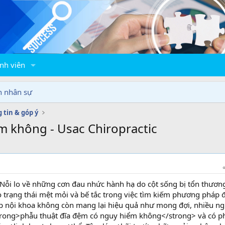
nh viên
n nhân sự
 tin & góp ý
m không - Usac Chiropractic
Nỗi lo về những cơn đau nhức hành hạ do cột sống bị tổn thươn
o trạng thái mệt mỏi và bế tắc trong việc tìm kiếm phương pháp 
háp nội khoa không còn mang lại hiệu quả như mong đợi, nhiều n
<strong>phẫu thuật đĩa đệm có nguy hiểm không</strong> và có ph