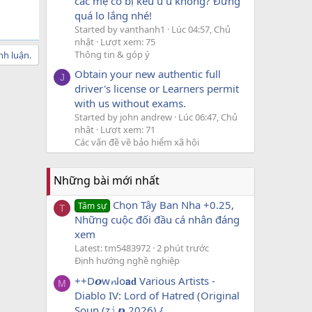
các mẹ có bị kêu u u không? Đừng
quá lo lắng nhé!
Started by vanthanh1
Lúc 04:57, Chủ
nhật
Lượt xem: 75
Thông tin & góp ý
nh luận.
Obtain your new authentic full
J
driver's license or Learners permit
with us without exams.
Started by john andrew
Lúc 06:47, Chủ
nhật
Lượt xem: 71
Các vấn đề về bảo hiểm xã hội
Những bài mới nhất
Chọn Tây Ban Nha +0.25,
Tâm sự
T
Những cuộc đối đầu cá nhân đáng
xem
Latest: tm5483972
2 phút trước
Định hướng nghề nghiệp
++D𝙤w𝓷lo𝗮𝐝 Various Artists -
M
Diablo IV: Lord of Hatred (Original
Soun (z𝚒𝙥 2026) {