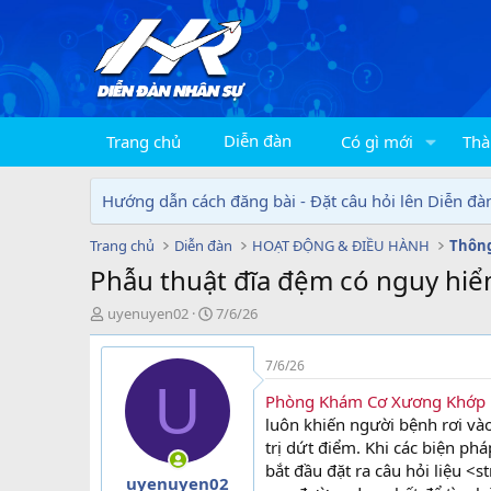
Diễn đàn
Trang chủ
Có gì mới
Thà
Hướng dẫn cách đăng bài - Đặt câu hỏi lên Diễn đà
Trang chủ
Diễn đàn
HOẠT ĐỘNG & ĐIỀU HÀNH
Thông
Phẫu thuật đĩa đệm có nguy hiể
T
N
uyenuyen02
7/6/26
h
g
r
à
7/6/26
e
y
U
a
g
Phòng Khám Cơ Xương Khớp
d
ử
luôn khiến người bệnh rơi và
s
i
trị dứt điểm. Khi các biện p
t
bắt đầu đặt ra câu hỏi liệu 
a
uyenuyen02
r