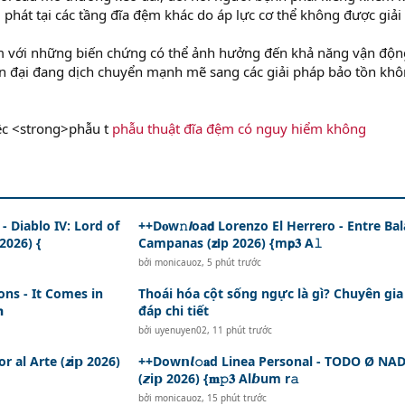
i phát tại các tầng đĩa đệm khác do áp lực cơ thể không được giải
ểm với những biến chứng có thể ảnh hưởng đến khả năng vận độn
ện đại đang dịch chuyển mạnh mẽ sang các giải pháp bảo tồn kh
iệc <strong>phẫu t
phẫu thuật đĩa đệm có nguy hiểm không
 - Diablo IV: Lord of
++D𝐨w𝚗𝙡oa𝗱 Lorenzo El Herrero - Entre Bal
2026) {
Campanas (𝘇𝗶p 2026) {m𝗽𝟑 A𝚕
bởi
monicauoz
,
5 phút trước
ions - It Comes in
Thoái hóa cột sống ngực là gì? Chuyên gia 

đáp chi tiết
bởi
uyenuyen02
,
11 phút trước
 al Arte (𝙯i𝗽 2026)
++Dow𝗻𝙡𝚘𝐚d Linea Personal - TODO Ø NA
(𝙯i𝗽 2026) {𝐦𝚙𝟑 Al𝙗um r𝚊
bởi
monicauoz
,
15 phút trước