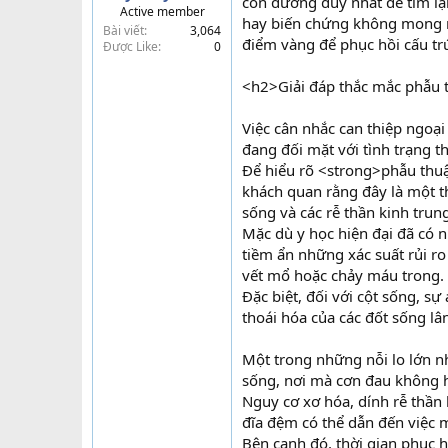
con đường duy nhất để tìm lại
Active member
t
hay biến chứng không mong mu
Bài viết
3,064
e
điểm vàng để phục hồi cấu tr
Được Like
0
r
<h2>Giải đáp thắc mắc phẫu 
Việc cân nhắc can thiệp ngoạ
đang đối mặt với tình trạng th
Để hiểu rõ <strong>phẫu thu
khách quan rằng đây là một t
sống và các rễ thần kinh trun
Mặc dù y học hiện đại đã có 
tiềm ẩn những xác suất rủi r
vết mổ hoặc chảy máu trong.
Đặc biệt, đối với cột sống, s
thoái hóa của các đốt sống lân
Một trong những nỗi lo lớn nh
sống, nơi mà cơn đau không hề
Nguy cơ xơ hóa, dính rễ thần 
đĩa đệm có thể dẫn đến việc m
Bên cạnh đó, thời gian phục 