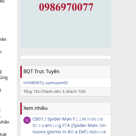
hẫu
i
nào
n
g
BQT Trực Tuyến
rùng
tm5483972
uyenuyen02
ộ
Tổng: 742 (Thành viên: 3, khách: 739)
Xem nhiều
t
.
CB01.! Spider-Man F𝚒𝚕m i𝚗t𝚎𝚛o
M
 phần
S𝚝𝚛𝚎am𝚒𝚗g I𝚃A [Spider-Man: Un
nuovo giorno in Al𝚝a Def𝚒nizi𝚘𝚗e
khắt