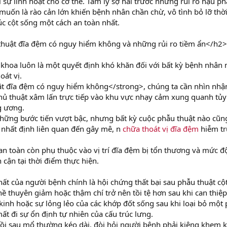
 sự linh hoạt cho cơ thể. Tâm lý sợ hãi trước những rủi ro hậu p
ốn là rào cản lớn khiến bệnh nhân chần chừ, vô tình bỏ lỡ thờ
úc cột sống một cách an toàn nhất.
thuật đĩa đệm có nguy hiểm không và những rủi ro tiềm ẩn</h2>
i khoa luôn là một quyết định khó khăn đối với bất kỳ bệnh nhân 
oát vị.
ật đĩa đệm có nguy hiểm không</strong>, chúng ta cần nhìn nhậ
hủ thuật xâm lấn trực tiếp vào khu vực nhạy cảm xung quanh tủy
g ương.
những bước tiến vượt bậc, nhưng bất kỳ cuộc phẫu thuật nào cũn
o nhất định liên quan đến gây mê, n
chữa thoát vị đĩa đệm
hiễm t
ự an toàn còn phụ thuộc vào vị trí đĩa đệm bị tổn thương và mức đ
 cận tại thời điểm thực hiện.
ất của người bệnh chính là hội chứng thất bại sau phẫu thuật cộ
 thuyên giảm hoặc thậm chí trở nên tồi tệ hơn sau khi can thiệp
kinh hoặc sự lỏng lẻo của các khớp đốt sống sau khi loại bỏ một
ất đi sự ổn định tự nhiên của cấu trúc lưng.
hồi sau mổ thường kéo dài, đòi hỏi người bệnh phải kiêng khem 