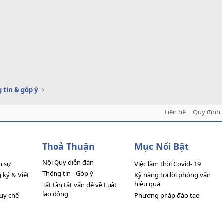
 tin & góp ý
Liên hệ
Quy định 
Thoả Thuận
Mục Nổi Bật
Nội Quy diễn đàn
n sự
Việc làm thời Covid- 19
Thông tin - Góp ý
ký & Viết
Kỹ năng trả lời phỏng vấn
hiệu quả
Tất tần tật vấn đề về Luật
lao động
quy chế
Phương pháp đào tạo