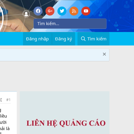
Đăng nhập
Đăng ký
Tìm kiếm
#1
g
điều
gười
ải là