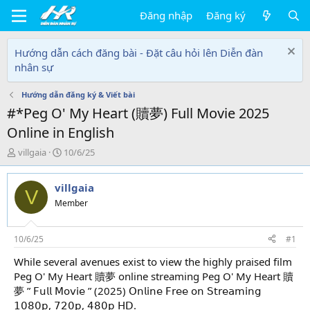
Đăng nhập
Đăng ký
Hướng dẫn cách đăng bài - Đặt câu hỏi lên Diễn đàn
nhân sự
Hướng dẫn đăng ký & Viết bài
#*Peg O' My Heart (贖夢) Full Movie 2025
Online in English
T
N
villgaia
10/6/25
h
g
r
à
villgaia
e
y
V
a
g
Member
d
ử
s
i
t
10/6/25
#1
a
While several avenues exist to view the highly praised film
r
Peg O' My Heart 贖夢 online streaming Peg O' My Heart 贖
t
e
夢 ” 𝖥𝗎𝗅𝗅 𝖬𝗈𝗏𝗂𝖾 ” (2025) 𝖮𝗇𝗅𝗂𝗇𝖾 𝖥𝗋𝖾𝖾 𝗈𝗇 𝖲𝗍𝗋𝖾𝖺𝗆𝗂𝗇𝗀
r
𝟣𝟢𝟪𝟢𝗉, 𝟩𝟤𝟢𝗉, 𝟦𝟪𝟢𝗉 𝖧𝖣.