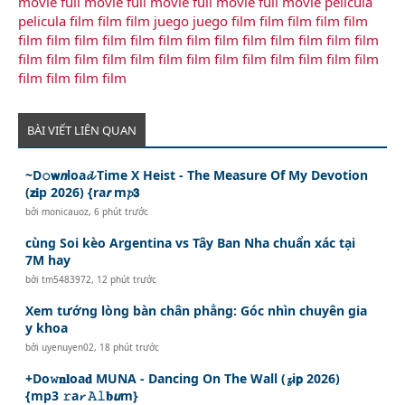
movie
full movie
full movie
full movie
full movie
pelicula
pelicula
film
film
film
juego
juego
film
film
film
film
film
film
film
film
film
film
film
film
film
film
film
film
film
film
film
film
film
film
film
film
film
film
film
film
film
film
film
film
film
film
film
BÀI VIẾT LIÊN QUAN
~D𝚘𝘄𝙣loa𝓭 Time X Heist - The Measure Of My Devotion
(𝘇𝐢p 2026) {ra𝙧 m𝓹𝟯
bởi
monicauoz
,
6 phút trước
cùng Soi kèo Argentina vs Tây Ban Nha chuẩn xác tại
7M hay
bởi
tm5483972
,
12 phút trước
Xem tướng lòng bàn chân phẳng: Góc nhìn chuyên gia
y khoa
bởi
uyenuyen02
,
18 phút trước
+Do𝚠𝐧𝐥oa𝐝 MUNA - Dancing On The Wall (𝔃i𝗽 2026)
{mp3 𝚛a𝓻 𝙰𝚕𝐛𝙪m}