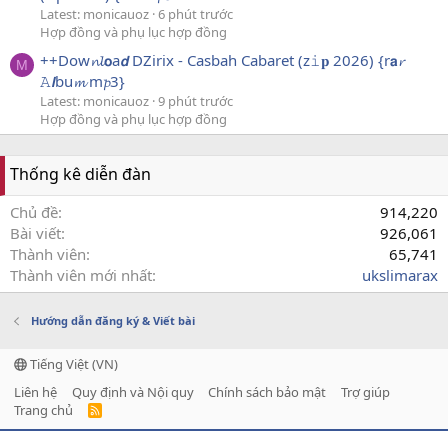
Latest: monicauoz
6 phút trước
Hợp đồng và phụ lục hợp đồng
++Dow𝓷𝓵𝗼a𝙙 DZirix - Casbah Cabaret (z𝚒𝐩 2026) {r𝗮𝓻
M
𝙰𝙡bu𝓶 m𝓹3}
Latest: monicauoz
9 phút trước
Hợp đồng và phụ lục hợp đồng
Thống kê diễn đàn
Chủ đề
914,220
Bài viết
926,061
Thành viên
65,741
Thành viên mới nhất
ukslimarax
Hướng dẫn đăng ký & Viết bài
Tiếng Việt (VN)
Liên hệ
Quy định và Nội quy
Chính sách bảo mật
Trợ giúp
Trang chủ
R
S
S