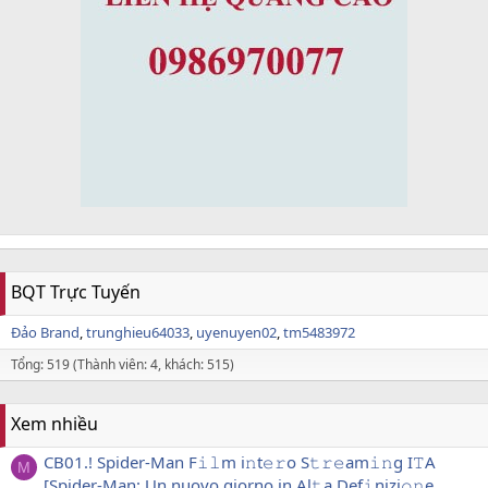
BQT Trực Tuyến
Đảo Brand
trunghieu64033
uyenuyen02
tm5483972
Tổng: 519 (Thành viên: 4, khách: 515)
Xem nhiều
CB01.! Spider-Man F𝚒𝚕m i𝚗t𝚎𝚛o S𝚝𝚛𝚎am𝚒𝚗g I𝚃A
M
[Spider-Man: Un nuovo giorno in Al𝚝a Def𝚒nizi𝚘𝚗e