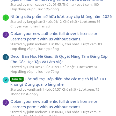
Started by monicauoz
Lúc 01:45, Thứ hai
Lượt xem: 100
Hợp đồng và phụ lục hợp đồng
Những siêu phẩm sở hữu lượt truy cập khủng năm 2026
L
Started by larrypham3
Lúc 01:12, Chủ nhật
Lượt xem: 86
Chuyện vui nghề nhân sự
Obtain your new authentic full driver's license or
J
Learners permit with us without exams.
Started by john andrew
Lúc 06:37, Chủ nhật
Lượt xem: 83
Hợp đồng và phụ lục hợp đồng
Decor Bàn Học Hệ Giàu: Bí Quyết Nâng Tầm Đẳng Cấp
H
Cho Góc Học Tập Và Làm Việc
Started by Hiru Desk
Lúc 03:59, Chủ nhật
Lượt xem: 81
Hợp đồng và phụ lục hợp đồng
Góc nội trợ: Bếp điện nhà các mẹ có bị kêu u u
Tâm sự
V
không? Đừng quá lo lắng nhé!
Started by vanthanh1
Lúc 04:57, Chủ nhật
Lượt xem: 75
Thông tin & góp ý
Obtain your new authentic full driver's license or
J
Learners permit with us without exams.
Started by john andrew
Lúc 06:47, Chủ nhật
Lượt xem: 71