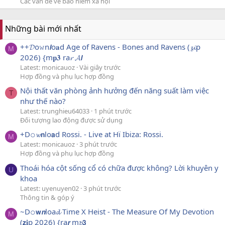
Các vấn đề về bảo hiểm xã hội
Những bài mới nhất
++𝓓o𝚠n𝙡o𝐚d Age of Ravens - Bones and Ravens (𝔃𝓲p
M
2026) {m𝐩𝟑 ra𝓻 𝓐𝙡
Latest: monicauoz
Vài giây trước
Hợp đồng và phụ lục hợp đồng
Nội thất văn phòng ảnh hưởng đến năng suất làm việc
T
như thế nào?
Latest: trunghieu64033
1 phút trước
Đối tượng lao động được sử dụng
+D𝚘𝔀𝗻lo𝗮d Rossi. - Live at Hï Ibiza: Rossi.
M
Latest: monicauoz
3 phút trước
Hợp đồng và phụ lục hợp đồng
Thoái hóa cột sống cổ có chữa được không? Lời khuyên y
U
khoa
Latest: uyenuyen02
3 phút trước
Thông tin & góp ý
~D𝚘𝘄𝙣loa𝓭 Time X Heist - The Measure Of My Devotion
M
(𝘇𝐢p 2026) {ra𝙧 m𝓹𝟯