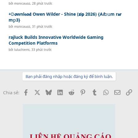
bởi
monicauoz
,
28 phút trước
+𝙳𝙤wnl𝐨a𝐝 Owen Wilder - Shine (𝘇i𝗽 2026) {A𝙡𝚋𝚞m r𝐚𝗿
m𝚙3}
bởi
monicauoz
,
31 phút trước
rajluck Builds Innovative Worldwide Gaming
Competition Platforms
bởi
luluchiemi
,
33 phút trước
Bạn phải đăng nhập hoặc đăng ký để bình luận.
Facebook
X
Bluesky
LinkedIn
Reddit
Pinterest
Tumblr
WhatsApp
Email
Li
Chia sẻ: