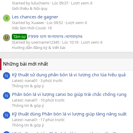
Started by luluchiemi
Lúc 09:37
Lượt xem: 6
Giới thiệu & Nội quy
Les chances de gagner
X
Started by Xuawei
Lúc 09:52
Lượt xem: 6
Việc làm thời Covid- 19
F999 হলো বাংলাদেশের খেলোয়াড়দের
Tâm sự
U
Started by username12345
Lúc 10:16
Lượt xem: 6
Hướng dẫn đăng ký & Viết bài
Những bài mới nhất
Kỹ thuật sử dụng phân bón lá vi lượng cho lúa hiệu quả
N
Latest: nana01
3 phút trước
Thông tin & góp ý
Phân bón lá vi lượng canxi bo giúp trái chắc chống rụng
N
Latest: nana01
10 phút trước
Thông tin & góp ý
Kỹ thuật dùng Phân bón lá vi lượng giúp tăng năng suất
N
Latest: nana01
17 phút trước
Thông tin & góp ý