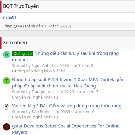
BQT Trực Tuyến
nana01
Tổng: 2,694 (Thành viên: 1, khách: 2,693)
Xem nhiều
Những điều cần lưu ý sau khi trồng răng
Quảng cáo
N
implant
Started by Ngọc Anh
Lúc 09:36
Lượt xem: 8
Hướng dẫn đăng ký & Viết bài
Đồng hồ áp suất P254 Kiwon 1 0bar MPA Dantek giải
T
pháp đo áp suất chính xác tại Hậu Giang
Started by Trangdantek
Lúc 02:29
Lượt xem: 7
Chuyện vui nghề nhân sự
Vải ren là gì? Đặc điểm và ứng dụng trong thời trang
Started by Đảo Brand
Lúc 09:33
Lượt xem: 6
Chuyện vui nghề nhân sự
gstar Develops Better Social Experiences For Online
L
Players