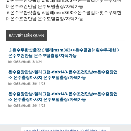
r
▷온수조건만남 온수모텔출장/자택가능
￡온수무한샷출장￡텔레msm363>>온수콜걸▷횟수무제한
▷온수조건만남 온수모텔출장/자택가능
BÀI VIẾT LIÊN QUAN
￡온수무한샷출장￡텔레msm363>>온수콜걸▷횟수무제한▷
온수조건만남 온수모텔출장/자택가능
bởi
0b58a9bcd8
,
3/1/24
온수출장만남-텔레그램-dob143-온수조건만남œ온수출장업
소 온수출장마사지 온수모텔출장/자택가능
bởi
0b58a9bcd8
,
30/11/23
온수출장만남-텔레그램-dob143-온수조건만남œ온수출장업
소 온수출장마사지 온수모텔출장/자택가능
bởi
0b58a9bcd8
,
26/11/23
Bạn phải đăng nhập hoặc đăng ký để bình luận.