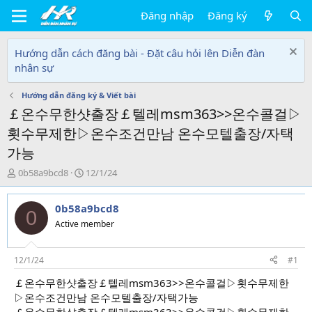
Đăng nhập
Đăng ký
Hướng dẫn cách đăng bài - Đặt câu hỏi lên Diễn đàn
nhân sự
Hướng dẫn đăng ký & Viết bài
￡온수무한샷출장￡텔레msm363>>온수콜걸▷
횟수무제한▷온수조건만남 온수모텔출장/자택
가능
T
N
0b58a9bcd8
12/1/24
h
g
r
à
0b58a9bcd8
e
y
0
a
g
Active member
d
ử
s
i
t
12/1/24
#1
a
￡온수무한샷출장￡텔레msm363>>온수콜걸▷횟수무제한
r
▷온수조건만남 온수모텔출장/자택가능
t
e
￡온수무한샷출장￡텔레msm363>>온수콜걸▷횟수무제한