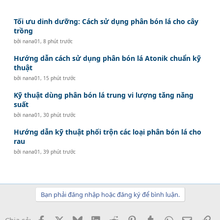
Tối ưu dinh dưỡng: Cách sử dụng phân bón lá cho cây
trồng
bởi
nana01
,
8 phút trước
Hướng dẫn cách sử dụng phân bón lá Atonik chuẩn kỹ
thuật
bởi
nana01
,
15 phút trước
Kỹ thuật dùng phân bón lá trung vi lượng tăng năng
suất
bởi
nana01
,
30 phút trước
Hướng dẫn kỹ thuật phối trộn các loại phân bón lá cho
rau
bởi
nana01
,
39 phút trước
Bạn phải đăng nhập hoặc đăng ký để bình luận.
Facebook
X
Bluesky
LinkedIn
Reddit
Pinterest
Tumblr
WhatsApp
Email
Li