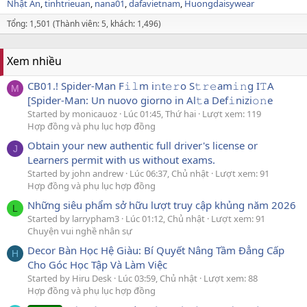
Nhật An
tinhtrieuan
nana01
dafavietnam
Huongdaisywear
Tổng: 1,501 (Thành viên: 5, khách: 1,496)
Xem nhiều
CB01.! Spider-Man F𝚒𝚕m i𝚗t𝚎𝚛o S𝚝𝚛𝚎am𝚒𝚗g I𝚃A
M
[Spider-Man: Un nuovo giorno in Al𝚝a Def𝚒nizi𝚘𝚗e
Started by monicauoz
Lúc 01:45, Thứ hai
Lượt xem: 119
Hợp đồng và phụ lục hợp đồng
Obtain your new authentic full driver's license or
J
Learners permit with us without exams.
Started by john andrew
Lúc 06:37, Chủ nhật
Lượt xem: 91
Hợp đồng và phụ lục hợp đồng
Những siêu phẩm sở hữu lượt truy cập khủng năm 2026
L
Started by larrypham3
Lúc 01:12, Chủ nhật
Lượt xem: 91
Chuyện vui nghề nhân sự
Decor Bàn Học Hệ Giàu: Bí Quyết Nâng Tầm Đẳng Cấp
H
Cho Góc Học Tập Và Làm Việc
Started by Hiru Desk
Lúc 03:59, Chủ nhật
Lượt xem: 88
Hợp đồng và phụ lục hợp đồng