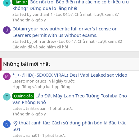
Góc nội trợ: Bếp điện nhà các mẹ có bị kêu u u
Tâm sự
V
không? Đừng quá lo lắng nhé!
Started by vanthanh1
Lúc 04:57, Chủ nhật
Lượt xem: 87
Thông tin & góp ý
Obtain your new authentic full driver's license or
J
Learners permit with us without exams.
Started by john andrew
Lúc 06:47, Chủ nhật
Lượt xem: 82
Các vấn đề về bảo hiểm xã hội
Những bài mới nhất
*_+-@HD(~SEXXXX VIRAL) Desi Vabi Leaked sex video
M
Latest: monicauoz
Vài giây trước
Hợp đồng và phụ lục hợp đồng
Lắp Đặt Máy Lạnh Treo Tường Toshiba Cho
Quảng cáo
T
Văn Phòng Nhỏ
Latest: tinhtrieuan
1 phút trước
Thông tin & góp ý
Kỹ thuật canh tác: Cách sử dụng phân bón lá đầu trâu
N
501
Latest: nana01
1 phút trước