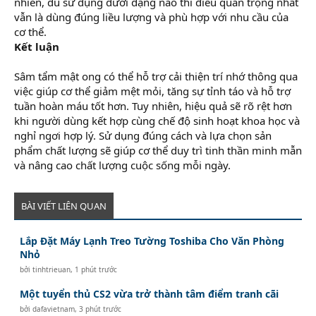
nhiên, dù sử dụng dưới dạng nào thì điều quan trọng nhất
vẫn là dùng đúng liều lượng và phù hợp với nhu cầu của
cơ thể.
Kết luận
Sâm tẩm mật ong có thể hỗ trợ cải thiện trí nhớ thông qua
việc giúp cơ thể giảm mệt mỏi, tăng sự tỉnh táo và hỗ trợ
tuần hoàn máu tốt hơn. Tuy nhiên, hiệu quả sẽ rõ rệt hơn
khi người dùng kết hợp cùng chế độ sinh hoạt khoa học và
nghỉ ngơi hợp lý. Sử dụng đúng cách và lựa chọn sản
phẩm chất lượng sẽ giúp cơ thể duy trì tinh thần minh mẫn
và nâng cao chất lượng cuộc sống mỗi ngày.
BÀI VIẾT LIÊN QUAN
Lắp Đặt Máy Lạnh Treo Tường Toshiba Cho Văn Phòng
Nhỏ
bởi
tinhtrieuan
,
1 phút trước
Một tuyển thủ CS2 vừa trở thành tâm điểm tranh cãi
bởi
dafavietnam
,
3 phút trước