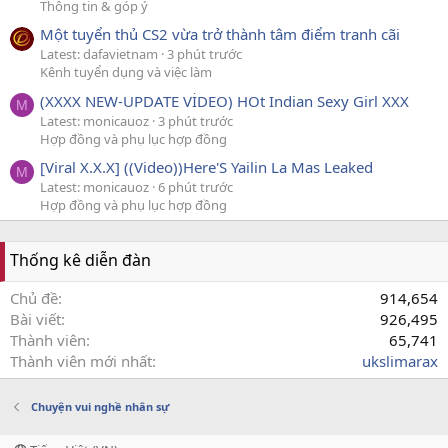
Thông tin & góp ý
Một tuyển thủ CS2 vừa trở thành tâm điểm tranh cãi
Latest: dafavietnam
3 phút trước
Kênh tuyển dụng và việc làm
(XXXX NEW-UPDATE VİDEO) HOt Indian Sexy Girl XXX
M
Latest: monicauoz
3 phút trước
Hợp đồng và phụ lục hợp đồng
[Viral X.X.X] ((Video))Here'S Yailin La Mas Leaked
M
Latest: monicauoz
6 phút trước
Hợp đồng và phụ lục hợp đồng
Thống kê diễn đàn
Chủ đề
914,654
Bài viết
926,495
Thành viên
65,741
Thành viên mới nhất
ukslimarax
Chuyện vui nghề nhân sự