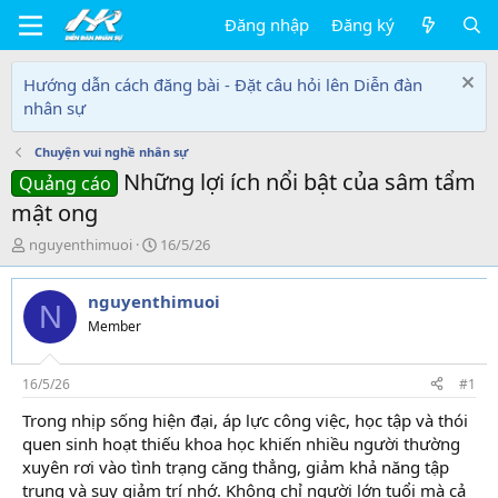
Đăng nhập
Đăng ký
Hướng dẫn cách đăng bài - Đặt câu hỏi lên Diễn đàn
nhân sự
Chuyện vui nghề nhân sự
Những lợi ích nổi bật của sâm tẩm
Quảng cáo
mật ong
T
N
nguyenthimuoi
16/5/26
h
g
r
à
nguyenthimuoi
e
y
N
a
g
Member
d
ử
s
i
t
16/5/26
#1
a
Trong nhịp sống hiện đại, áp lực công việc, học tập và thói
r
quen sinh hoạt thiếu khoa học khiến nhiều người thường
t
e
xuyên rơi vào tình trạng căng thẳng, giảm khả năng tập
r
trung và suy giảm trí nhớ. Không chỉ người lớn tuổi mà cả