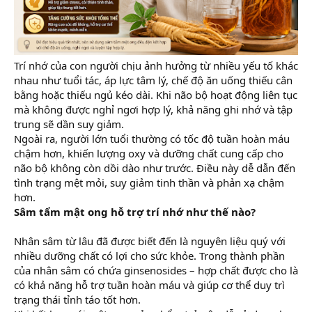
Trí nhớ của con người chịu ảnh hưởng từ nhiều yếu tố khác
nhau như tuổi tác, áp lực tâm lý, chế độ ăn uống thiếu cân
bằng hoặc thiếu ngủ kéo dài. Khi não bộ hoạt động liên tục
mà không được nghỉ ngơi hợp lý, khả năng ghi nhớ và tập
trung sẽ dần suy giảm.
Ngoài ra, người lớn tuổi thường có tốc độ tuần hoàn máu
chậm hơn, khiến lượng oxy và dưỡng chất cung cấp cho
não bộ không còn dồi dào như trước. Điều này dễ dẫn đến
tình trạng mệt mỏi, suy giảm tinh thần và phản xạ chậm
hơn.
Sâm tẩm mật ong hỗ trợ trí nhớ như thế nào?
Nhân sâm từ lâu đã được biết đến là nguyên liệu quý với
nhiều dưỡng chất có lợi cho sức khỏe. Trong thành phần
của nhân sâm có chứa ginsenosides – hợp chất được cho là
có khả năng hỗ trợ tuần hoàn máu và giúp cơ thể duy trì
trạng thái tỉnh táo tốt hơn.