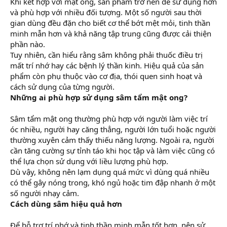
Khi kết hợp với mật ong, sản phẩm trở nên dễ sử dụng hơn
và phù hợp với nhiều đối tượng. Một số người sau thời
gian dùng đều đặn cho biết cơ thể bớt mệt mỏi, tinh thần
minh mẫn hơn và khả năng tập trung cũng được cải thiện
phần nào.
Tuy nhiên, cần hiểu rằng sâm không phải thuốc điều trị
mất trí nhớ hay các bệnh lý thần kinh. Hiệu quả của sản
phẩm còn phụ thuộc vào cơ địa, thói quen sinh hoạt và
cách sử dụng của từng người.
Những ai phù hợp sử dụng sâm tẩm mật ong?
Sâm tẩm mật ong thường phù hợp với người làm việc trí
óc nhiều, người hay căng thẳng, người lớn tuổi hoặc người
thường xuyên cảm thấy thiếu năng lượng. Ngoài ra, người
cần tăng cường sự tỉnh táo khi học tập và làm việc cũng có
thể lựa chọn sử dụng với liều lượng phù hợp.
Dù vậy, không nên lạm dụng quá mức vì dùng quá nhiều
có thể gây nóng trong, khó ngủ hoặc tim đập nhanh ở một
số người nhạy cảm.
Cách dùng sâm hiệu quả hơn
Để hỗ trợ trí nhớ và tinh thần minh mẫn tốt hơn, nên sử