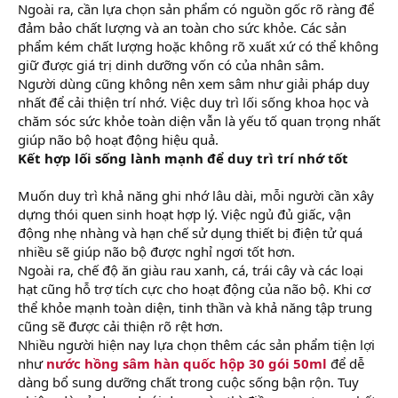
Ngoài ra, cần lựa chọn sản phẩm có nguồn gốc rõ ràng để
đảm bảo chất lượng và an toàn cho sức khỏe. Các sản
phẩm kém chất lượng hoặc không rõ xuất xứ có thể không
giữ được giá trị dinh dưỡng vốn có của nhân sâm.
Người dùng cũng không nên xem sâm như giải pháp duy
nhất để cải thiện trí nhớ. Việc duy trì lối sống khoa học và
chăm sóc sức khỏe toàn diện vẫn là yếu tố quan trọng nhất
giúp não bộ hoạt động hiệu quả.
Kết hợp lối sống lành mạnh để duy trì trí nhớ tốt
Muốn duy trì khả năng ghi nhớ lâu dài, mỗi người cần xây
dựng thói quen sinh hoạt hợp lý. Việc ngủ đủ giấc, vận
động nhẹ nhàng và hạn chế sử dụng thiết bị điện tử quá
nhiều sẽ giúp não bộ được nghỉ ngơi tốt hơn.
Ngoài ra, chế độ ăn giàu rau xanh, cá, trái cây và các loại
hạt cũng hỗ trợ tích cực cho hoạt động của não bộ. Khi cơ
thể khỏe mạnh toàn diện, tinh thần và khả năng tập trung
cũng sẽ được cải thiện rõ rệt hơn.
Nhiều người hiện nay lựa chọn thêm các sản phẩm tiện lợi
như
nước hồng sâm hàn quốc hộp 30 gói 50ml
để dễ
dàng bổ sung dưỡng chất trong cuộc sống bận rộn. Tuy