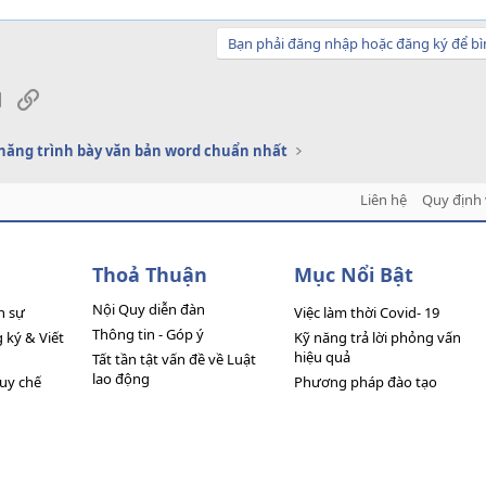
Bạn phải đăng nhập hoặc đăng ký để bì
sApp
Email
Link
năng trình bày văn bản word chuẩn nhất
Liên hệ
Quy định 
Thoả Thuận
Mục Nổi Bật
Nội Quy diễn đàn
n sự
Việc làm thời Covid- 19
Thông tin - Góp ý
ký & Viết
Kỹ năng trả lời phỏng vấn
hiệu quả
Tất tần tật vấn đề về Luật
lao động
quy chế
Phương pháp đào tạo