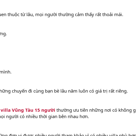
en thuộc từ lâu, mọi người thường cảm thấy rất thoải mái.
ợng.
 mình.
hững chuyến đi cùng bạn bè lâu năm luôn có giá trị rất riêng.
m
villa Vũng Tàu 15 người
thường ưu tiên những nơi có không g
mọi người có nhiều thời gian bên nhau hơn.
ững đơn vị được nhiều người tham khảo vì có nhiều villa phù hợ