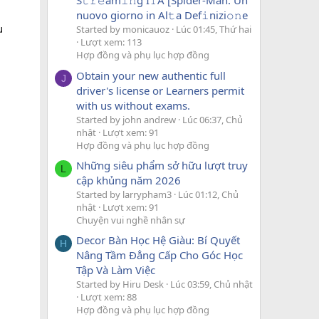
S𝚝𝚛𝚎am𝚒𝚗g I𝚃A [Spider-Man: Un
nuovo giorno in Al𝚝a Def𝚒nizi𝚘𝚗e
u
Started by monicauoz
Lúc 01:45, Thứ hai
Lượt xem: 113
Hợp đồng và phụ lục hợp đồng
Obtain your new authentic full
J
driver's license or Learners permit
with us without exams.
Started by john andrew
Lúc 06:37, Chủ
nhật
Lượt xem: 91
Hợp đồng và phụ lục hợp đồng
Những siêu phẩm sở hữu lượt truy
L
cập khủng năm 2026
Started by larrypham3
Lúc 01:12, Chủ
nhật
Lượt xem: 91
Chuyện vui nghề nhân sự
Decor Bàn Học Hệ Giàu: Bí Quyết
H
Nâng Tầm Đẳng Cấp Cho Góc Học
Tập Và Làm Việc
Started by Hiru Desk
Lúc 03:59, Chủ nhật
Lượt xem: 88
Hợp đồng và phụ lục hợp đồng