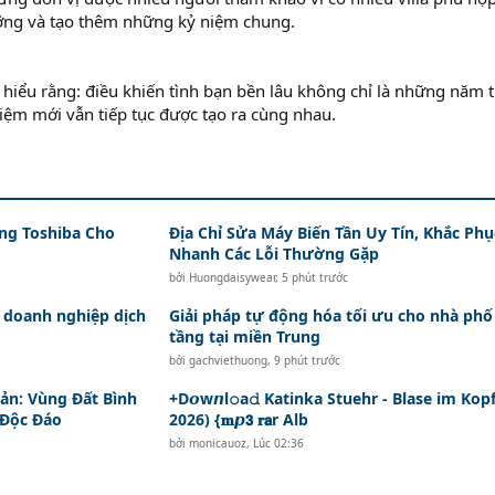
ng và tạo thêm những kỷ niệm chung.
 hiểu rằng: điều khiến tình bạn bền lâu không chỉ là những năm 
iệm mới vẫn tiếp tục được tạo ra cùng nhau.
ng Toshiba Cho
Địa Chỉ Sửa Máy Biến Tần Uy Tín, Khắc Phụ
Nhanh Các Lỗi Thường Gặp
bởi
Huongdaisywear
,
5 phút trước
 doanh nghiệp dịch
Giải pháp tự động hóa tối ưu cho nhà phố
tầng tại miền Trung
bởi
gachviethuong
,
9 phút trước
ản: Vùng Đất Bình
+D𝙤w𝙣l𝚘a𝚍 Katinka Stuehr - Blase im Kopf (
 Độc Đáo
2026) {𝐦𝙥𝟯 𝐫𝗮r Alb
bởi
monicauoz
,
Lúc 02:36