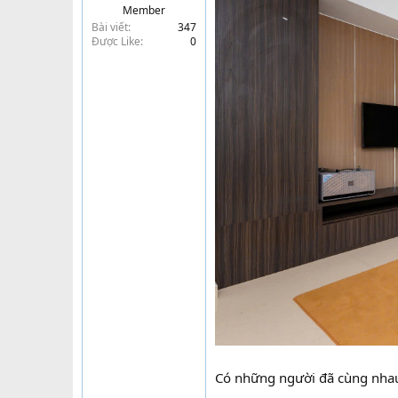
Member
t
Bài viết
347
e
Được Like
0
r
Có những người đã cùng nhau 