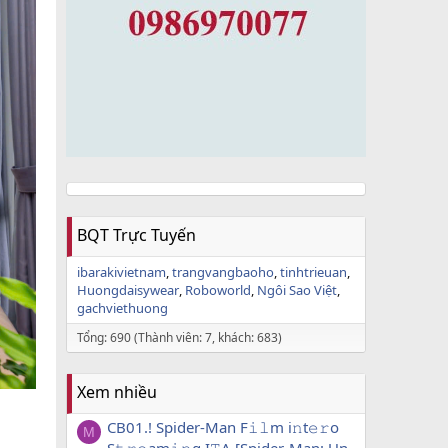
BQT Trực Tuyến
ibarakivietnam
trangvangbaoho
tinhtrieuan
Huongdaisywear
Roboworld
Ngôi Sao Việt
gachviethuong
Tổng: 690 (Thành viên: 7, khách: 683)
Xem nhiều
CB01.! Spider-Man F𝚒𝚕m i𝚗t𝚎𝚛o
M