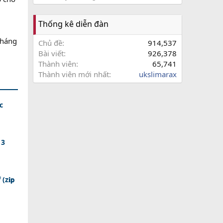
Thống kê diễn đàn
tháng
Chủ đề
914,537
Bài viết
926,378
Thành viên
65,741
Thành viên mới nhất
ukslimarax
c
 3
z𝐢𝗽