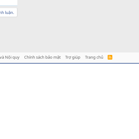
nh luận.
và Nội quy
Chính sách bảo mật
Trợ giúp
Trang chủ
R
S
S