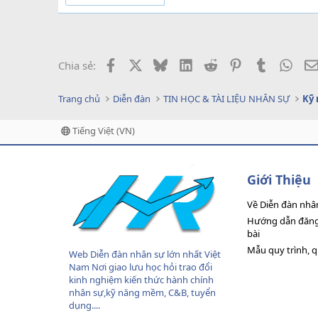
Facebook
X
Bluesky
LinkedIn
Reddit
Pinterest
Tumblr
What
Chia sẻ:
Trang chủ
Diễn đàn
TIN HỌC & TÀI LIỆU NHÂN SỰ
Kỹ 
Tiếng Việt (VN)
Giới Thiệu
Về Diễn đàn nhâ
Hướng dẫn đăng 
bài
Mẫu quy trình, 
Web Diễn đàn nhân sự lớn nhất Việt
Nam Nơi giao lưu học hỏi trao đổi
kinh nghiệm kiến thức hành chính
nhân sự,kỹ năng mềm, C&B, tuyển
dụng....