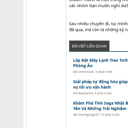
các nhóm bạn muốn nghỉ dưỡ
Sau nhiều chuyến đi, tụi mình
đã qua, mà còn là những kỷ n
BÀI VIẾT LIÊN QUAN
Lắp Đặt Máy Lạnh Treo Tườ
Phòng Ăn
bởi
tinhtrieuan
,
3 phút trước
Giải pháp tự động hóa giúp
vụ tối ưu vận hành
bởi
Roboworld
,
5 phút trước
Khám Phá Tỉnh Saga Nhật B
Yên Và Những Trải Nghiệm
bởi
thanhgiang247
,
51 phút trước