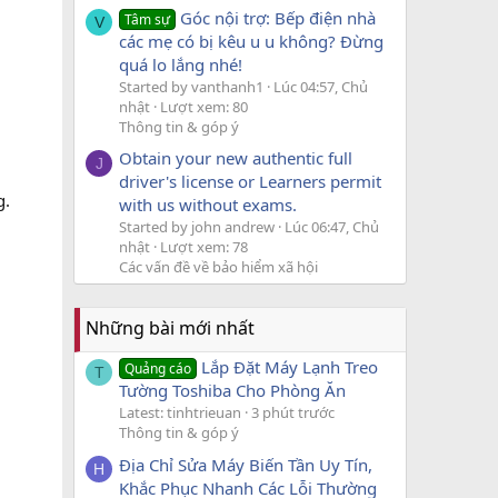
Góc nội trợ: Bếp điện nhà
Tâm sự
V
các mẹ có bị kêu u u không? Đừng
quá lo lắng nhé!
Started by vanthanh1
Lúc 04:57, Chủ
nhật
Lượt xem: 80
Thông tin & góp ý
Obtain your new authentic full
J
driver's license or Learners permit
g.
with us without exams.
Started by john andrew
Lúc 06:47, Chủ
nhật
Lượt xem: 78
Các vấn đề về bảo hiểm xã hội
Những bài mới nhất
Lắp Đặt Máy Lạnh Treo
Quảng cáo
T
Tường Toshiba Cho Phòng Ăn
Latest: tinhtrieuan
3 phút trước
Thông tin & góp ý
Địa Chỉ Sửa Máy Biến Tần Uy Tín,
H
Khắc Phục Nhanh Các Lỗi Thường