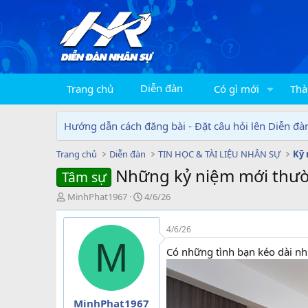
Diễn đàn
Trang chủ
Có gì mới
Thà
Hướng dẫn cách đăng bài - Đặt câu hỏi lên Diễn đà
Trang chủ
Diễn đàn
TIN HỌC & TÀI LIỆU NHÂN SỰ
Kỹ 
Những kỷ niệm mới thườ
Tâm sự
T
N
MinhPhat1967
4/6/26
h
g
r
à
4/6/26
e
y
M
a
g
Có những tình bạn kéo dài n
d
ử
s
i
t
a
MinhPhat1967
r