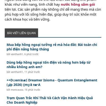
khác như viên nang, tinh chất hay
nước hồng sâm gói
tiện lợi. Các sản phẩm này không chỉ dễ mang theo mà còn
phù hợp với lối sống hiện đại, giúp duy trì sức khỏe một
cách khoa học và bền vững.
BÀI VIẾT LIÊN QUAN
Mua bếp hồng ngoại tưởng rẻ mà hóa đắt: Bài toán chi
phí điện năng hằng tháng
bởi
vanthanh1
,
6 phút trước
Dùng bếp hồng ngoại tốn điện và nóng hơn bếp từ
nhiều không anh em?
bởi
vanthanh1
,
11 phút trước
++D𝚘wn𝓵o𝙖𝚍 Dreamer Isioma - Quantum Entanglement
(𝔃𝗶p 2026) {m𝚙𝟯 r𝗮𝙧 A
bởi
monicauoz
,
16 phút trước
Trạm Quan Trắc Khí Thải Và Cách Vận Hành Hiệu Quả
Cho Doanh Nghiệp