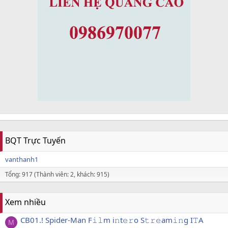
BQT Trực Tuyến
vanthanh1
Tổng: 917 (Thành viên: 2, khách: 915)
Xem nhiều
CB01.! Spider-Man F𝚒𝚕m i𝚗t𝚎𝚛o S𝚝𝚛𝚎am𝚒𝚗g I𝚃A
M