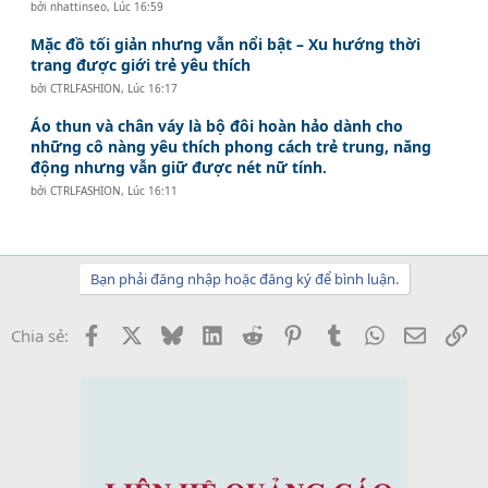
bởi
nhattinseo
,
Lúc 16:59
Mặc đồ tối giản nhưng vẫn nổi bật – Xu hướng thời
trang được giới trẻ yêu thích
bởi
CTRLFASHION
,
Lúc 16:17
Áo thun và chân váy là bộ đôi hoàn hảo dành cho
những cô nàng yêu thích phong cách trẻ trung, năng
động nhưng vẫn giữ được nét nữ tính.
bởi
CTRLFASHION
,
Lúc 16:11
Bạn phải đăng nhập hoặc đăng ký để bình luận.
Facebook
X
Bluesky
LinkedIn
Reddit
Pinterest
Tumblr
WhatsApp
Email
Li
Chia sẻ: