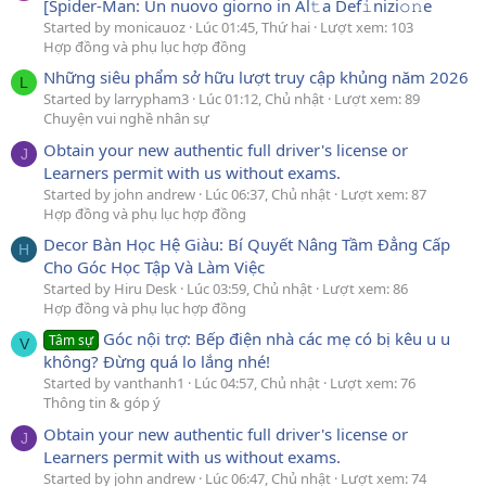
[Spider-Man: Un nuovo giorno in Al𝚝a Def𝚒nizi𝚘𝚗e
Started by monicauoz
Lúc 01:45, Thứ hai
Lượt xem: 103
Hợp đồng và phụ lục hợp đồng
Những siêu phẩm sở hữu lượt truy cập khủng năm 2026
L
Started by larrypham3
Lúc 01:12, Chủ nhật
Lượt xem: 89
Chuyện vui nghề nhân sự
Obtain your new authentic full driver's license or
J
Learners permit with us without exams.
Started by john andrew
Lúc 06:37, Chủ nhật
Lượt xem: 87
Hợp đồng và phụ lục hợp đồng
Decor Bàn Học Hệ Giàu: Bí Quyết Nâng Tầm Đẳng Cấp
H
Cho Góc Học Tập Và Làm Việc
Started by Hiru Desk
Lúc 03:59, Chủ nhật
Lượt xem: 86
Hợp đồng và phụ lục hợp đồng
Góc nội trợ: Bếp điện nhà các mẹ có bị kêu u u
Tâm sự
V
không? Đừng quá lo lắng nhé!
Started by vanthanh1
Lúc 04:57, Chủ nhật
Lượt xem: 76
Thông tin & góp ý
Obtain your new authentic full driver's license or
J
Learners permit with us without exams.
Started by john andrew
Lúc 06:47, Chủ nhật
Lượt xem: 74