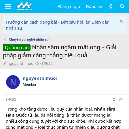
Đăng nhập
Đăng ký
Hướng dẫn cách đăng bài - Đặt câu hỏi lên Diễn đàn
nhân sự
Chuyện vui nghề nhân sự
Nhân sâm ngâm mật ong – Giải
Quảng cáo
pháp giảm căng thẳng hiệu quả
T
N
nguyenthimuoi
3/9/25
h
g
r
à
nguyenthimuoi
e
y
N
a
g
Member
d
ử
s
i
t
3/9/25
#1
a
Trong kho tàng dược liệu quý của nhân loại,
nhân sâm
r
Hàn Quốc
từ lâu đã nổi tiếng là “thần dược” mang lại
t
e
nhiều công dụng tuyệt vời cho sức khỏe. Khi được kết hợp
r
cùng mật ong – loại thực phẩm tự nhiên giàu dưỡng chất,