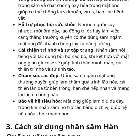
trong sâm và chất chống oxy hóa trong mật ong
giúp cơ thể chống lại vi khuẩn, virus, hạn chế bệnh
vặt.
Hỗ trợ phục hồi sức khỏe
: Những người suy
nhược, mới ốm dậy, lao động trí óc hay làm việc
căng thẳng thường xuyên có thể dùng sâm ngâm
mật ong để nhanh chóng lấy lại năng lượng.
Cải thiện trí nhớ và sự tập trung
: Nhân sâm nổi
tiếng với tác dụng bồi bổ não bộ, khi kết hợp với mật
ong giàu glucose sẽ giúp tinh thần minh mẫn, cải
thiện trí nhớ và sự tỉnh táo.
Chăm sóc sắc đẹp
: Uống sâm ngâm mật ong
thường xuyên giúp làm chậm quá trình lão hóa, cải
thiện làn da từ bên trong, hạn chế nếp nhăn và mang
lại làn da hồng hào.
Bảo vệ hệ tiêu hóa
: Mật ong giúp làm dịu dạ dày,
trong khi nhân sâm hỗ trợ cân bằng dịch vị, giúp hệ
tiêu hóa khỏe mạnh hơn.
3. Cách sử dụng nhân sâm Hàn