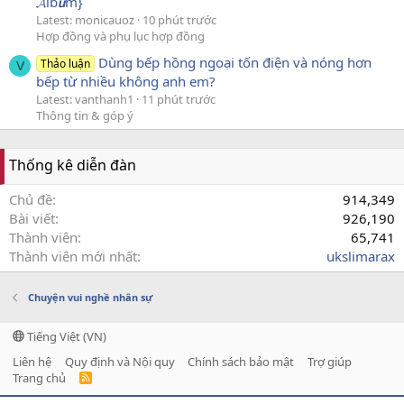
𝓐lb𝙪m}
Latest: monicauoz
10 phút trước
Hợp đồng và phụ lục hợp đồng
Dùng bếp hồng ngoại tốn điện và nóng hơn
Thảo luận
V
bếp từ nhiều không anh em?
Latest: vanthanh1
11 phút trước
Thông tin & góp ý
Thống kê diễn đàn
Chủ đề
914,349
Bài viết
926,190
Thành viên
65,741
Thành viên mới nhất
ukslimarax
Chuyện vui nghề nhân sự
Tiếng Việt (VN)
Liên hệ
Quy định và Nội quy
Chính sách bảo mật
Trợ giúp
Trang chủ
R
S
S