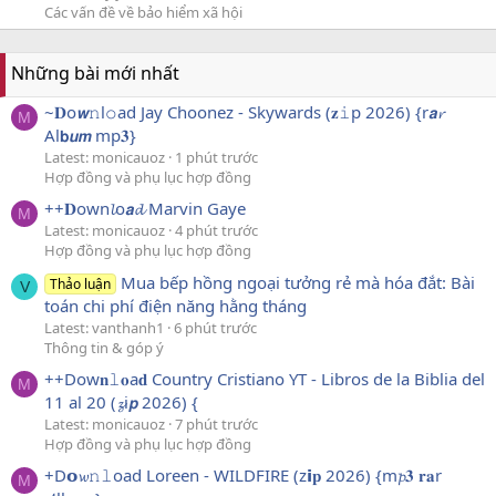
Các vấn đề về bảo hiểm xã hội
Những bài mới nhất
~𝐃o𝙬𝚗l𝚘ad Jay Choonez - Skywards (𝐳𝚒p 2026) {r𝙖𝓻
M
Al𝗯𝙪𝙢 mp𝟑}
Latest: monicauoz
1 phút trước
Hợp đồng và phụ lục hợp đồng
++𝐃own𝓵o𝙖𝓭 Marvin Gaye
M
Latest: monicauoz
4 phút trước
Hợp đồng và phụ lục hợp đồng
Mua bếp hồng ngoại tưởng rẻ mà hóa đắt: Bài
Thảo luận
V
toán chi phí điện năng hằng tháng
Latest: vanthanh1
6 phút trước
Thông tin & góp ý
++Dow𝐧𝚕𝐨a𝐝 Country Cristiano YT - Libros de la Biblia del
M
11 al 20 (𝔃i𝙥 2026) {
Latest: monicauoz
7 phút trước
Hợp đồng và phụ lục hợp đồng
+D𝗼𝔀𝚗𝚕oad Loreen - WILDFIRE (z𝗶𝐩 2026) {m𝓹𝟑 𝐫𝐚r
M