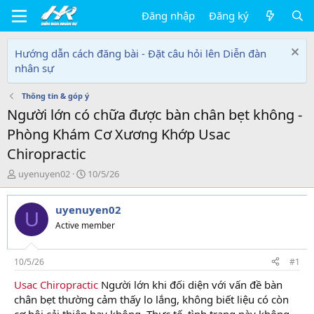
Đăng nhập
Đăng ký
Hướng dẫn cách đăng bài - Đặt câu hỏi lên Diễn đàn
nhân sự
Thông tin & góp ý
Người lớn có chữa được bàn chân bẹt không -
Phòng Khám Cơ Xương Khớp Usac
Chiropractic
T
N
uyenuyen02
10/5/26
h
g
r
à
uyenuyen02
e
y
U
a
g
Active member
d
ử
s
i
t
10/5/26
#1
a
Usac Chiropractic
Người lớn khi đối diện với vấn đề bàn
r
chân bẹt thường cảm thấy lo lắng, không biết liệu có còn
t
e
cơ hội cải thiện hay không. Thực tế, tình trạng này không