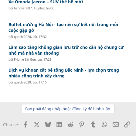
Xe Omoda Jaecoo – SUV thế hệ mới
bởi
handvan007
,
45 phút trước
Buffet nướng Hà Nội - tạo nên sự kết nối trong mỗi
cuộc gặp gỡ
bởi
quechi2020
,
Lúc 17:32
Làm sao tăng không gian lưu trữ cho căn hộ chung cư
nhỏ mà nhà vẫn thoáng
bởi
FHome Sài Gòn
,
Lúc 17:28
Dịch vụ khoan cắt bê tông Bắc Ninh - lựa chọn trong
nhiều công trình xây dựng
bởi
quechi2020
,
Lúc 17:15
Bạn phải đăng nhập hoặc đăng ký để bình luận.
Facebook
X
Bluesky
LinkedIn
Reddit
Pinterest
Tumblr
WhatsApp
Email
Li
Chia sẻ: