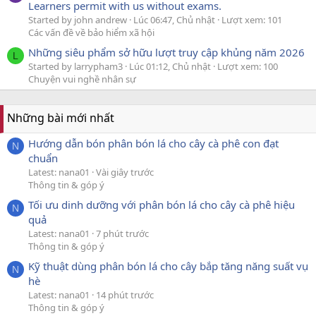
Learners permit with us without exams.
Started by john andrew
Lúc 06:47, Chủ nhật
Lượt xem: 101
Các vấn đề về bảo hiểm xã hội
Những siêu phẩm sở hữu lượt truy cập khủng năm 2026
L
Started by larrypham3
Lúc 01:12, Chủ nhật
Lượt xem: 100
Chuyện vui nghề nhân sự
Những bài mới nhất
Hướng dẫn bón phân bón lá cho cây cà phê con đạt
N
chuẩn
Latest: nana01
Vài giây trước
Thông tin & góp ý
Tối ưu dinh dưỡng với phân bón lá cho cây cà phê hiệu
N
quả
Latest: nana01
7 phút trước
Thông tin & góp ý
Kỹ thuật dùng phân bón lá cho cây bắp tăng năng suất vụ
N
hè
Latest: nana01
14 phút trước
Thông tin & góp ý