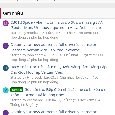
Xem nhiều
CB01.! Spider-Man F𝚒𝚕m i𝚗t𝚎𝚛o S𝚝𝚛𝚎am𝚒𝚗g I𝚃A
M
[Spider-Man: Un nuovo giorno in Al𝚝a Def𝚒nizi𝚘𝚗e
Started by monicauoz
Lúc 01:45, Thứ hai
Lượt xem: 144
Hợp đồng và phụ lục hợp đồng
Obtain your new authentic full driver's license or
J
Learners permit with us without exams.
Started by john andrew
Lúc 06:37, Chủ nhật
Lượt xem: 138
Hợp đồng và phụ lục hợp đồng
Decor Bàn Học Hệ Giàu: Bí Quyết Nâng Tầm Đẳng Cấp
H
Cho Góc Học Tập Và Làm Việc
Started by Hiru Desk
Lúc 03:59, Chủ nhật
Lượt xem: 105
Hợp đồng và phụ lục hợp đồng
Góc nội trợ: Bếp điện nhà các mẹ có bị kêu u u
Tâm sự
V
không? Đừng quá lo lắng nhé!
Started by vanthanh1
Lúc 04:57, Chủ nhật
Lượt xem: 104
Thông tin & góp ý
Obtain your new authentic full driver's license or
J