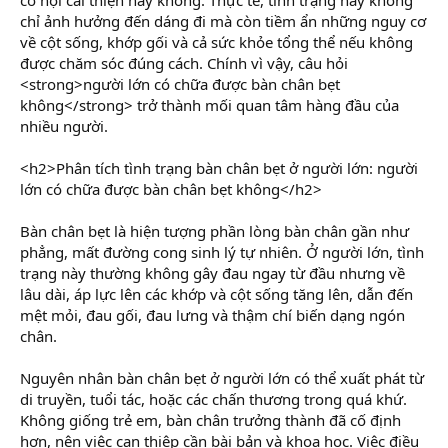
r
chỉ ảnh hưởng đến dáng đi mà còn tiềm ẩn những nguy cơ
về cột sống, khớp gối và cả sức khỏe tổng thể nếu không
được chăm sóc đúng cách. Chính vì vậy, câu hỏi
<strong>người lớn có chữa được bàn chân bẹt
không</strong> trở thành mối quan tâm hàng đầu của
nhiều người.
<h2>Phân tích tình trạng bàn chân bẹt ở người lớn: người
lớn có chữa được bàn chân bẹt không</h2>
Bàn chân bẹt là hiện tượng phần lòng bàn chân gần như
phẳng, mất đường cong sinh lý tự nhiên. Ở người lớn, tình
trạng này thường không gây đau ngay từ đầu nhưng về
lâu dài, áp lực lên các khớp và cột sống tăng lên, dẫn đến
mệt mỏi, đau gối, đau lưng và thậm chí biến dạng ngón
chân.
Nguyên nhân bàn chân bẹt ở người lớn có thể xuất phát từ
di truyền, tuổi tác, hoặc các chấn thương trong quá khứ.
Không giống trẻ em, bàn chân trưởng thành đã cố định
hơn, nên việc can thiệp cần bài bản và khoa học. Việc điều