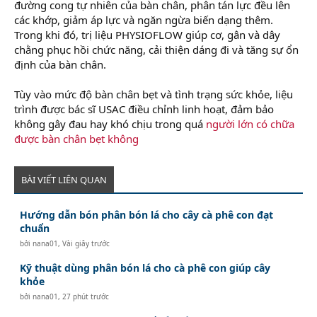
đường cong tự nhiên của bàn chân, phân tán lực đều lên
các khớp, giảm áp lực và ngăn ngừa biến dạng thêm.
Trong khi đó, trị liệu PHYSIOFLOW giúp cơ, gân và dây
chằng phục hồi chức năng, cải thiện dáng đi và tăng sự ổn
định của bàn chân.
Tùy vào mức độ bàn chân bẹt và tình trạng sức khỏe, liệu
trình được bác sĩ USAC điều chỉnh linh hoạt, đảm bảo
không gây đau hay khó chịu trong quá
người lớn có chữa
được bàn chân bẹt không
BÀI VIẾT LIÊN QUAN
Hướng dẫn bón phân bón lá cho cây cà phê con đạt
chuẩn
bởi
nana01
,
Vài giây trước
Kỹ thuật dùng phân bón lá cho cà phê con giúp cây
khỏe
bởi
nana01
,
27 phút trước