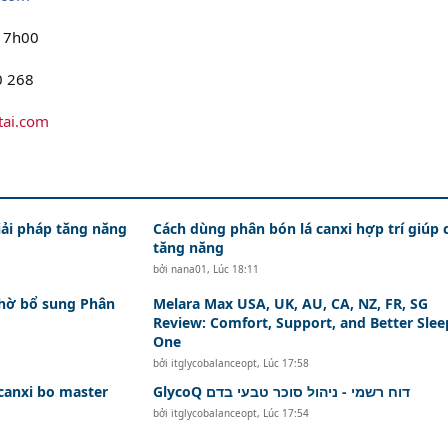
17h00
 268
tai.com
iải pháp tăng năng
Cách dùng phân bón lá canxi hợp trí giúp 
tăng năng
bởi
nana01
,
Lúc 18:11
nhờ bổ sung Phân
Melara Max USA, UK, AU, CA, NZ, FR, SG
Review: Comfort, Support, and Better Slee
One
bởi
itglycobalanceopt
,
Lúc 17:58
canxi bo master
GlycoQ דוח רשמי - ניהול סוכר טבעי בדם
bởi
itglycobalanceopt
,
Lúc 17:54