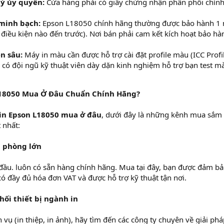
lý ủy quyền:
Cửa hàng phải có giấy chứng nhận phân phối chính
minh bạch:
Epson L18050 chính hãng thường được bảo hành 1
 điều kiện nào đến trước). Nơi bán phải cam kết kích hoạt bảo hà
n sâu:
Máy in màu cần được hỗ trợ cài đặt profile màu (ICC Profi
ẽ có đội ngũ kỹ thuật viên dày dặn kinh nghiệm hỗ trợ bạn test m
 L18050 Mua Ở Đâu Chuẩn Chính Hãng?
in Epson L18050 mua ở đâu
, dưới đây là những kênh mua sắm
 nhất:
ăn phòng lớn
 đầu. luôn có sẵn hàng chính hãng. Mua tại đây, bạn được đảm b
ó đầy đủ hóa đơn VAT và được hỗ trợ kỹ thuật tận nơi.
ối thiết bị ngành in
ụ (in thiệp, in ảnh), hãy tìm đến các công ty chuyên về giải phá