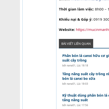
Thời gian làm việc:
8h00 – 
Khiếu nại & Góp ý:
0919 300
Website:
https://mucinmanh
BÀI VIẾT LIÊN QUAN
Phân bón lá canxi hữu cơ g
suất cây trồng
bởi
nana01
,
Lúc 18:18
Tăng năng suất cây trồng 
bón lá canxi bo sữa
bởi
nana01
,
Lúc 18:03
Kỹ thuật dùng phân bón lá 
tăng năng suất
bởi
nana01
,
Lúc 17:56