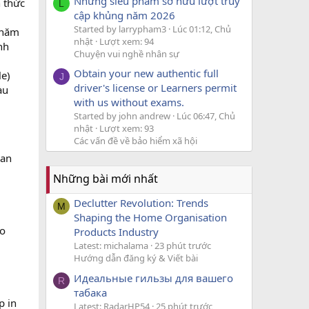
Những siêu phẩm sở hữu lượt truy
 thức
L
cập khủng năm 2026
Started by larrypham3
Lúc 01:12, Chủ
 năm
nhật
Lượt xem: 94
nh
Chuyện vui nghề nhân sự
Obtain your new authentic full
le)
J
driver's license or Learners permit
àu
with us without exams.
Started by john andrew
Lúc 06:47, Chủ
nhật
Lượt xem: 93
Các vấn đề về bảo hiểm xã hội
 an
Những bài mới nhất
Declutter Revolution: Trends
M
Shaping the Home Organisation
ảo
Products Industry
Latest: michalama
23 phút trước
Hướng dẫn đăng ký & Viết bài
Идеальные гильзы для вашего
R
табака
p in
Latest: RadarHP54
25 phút trước