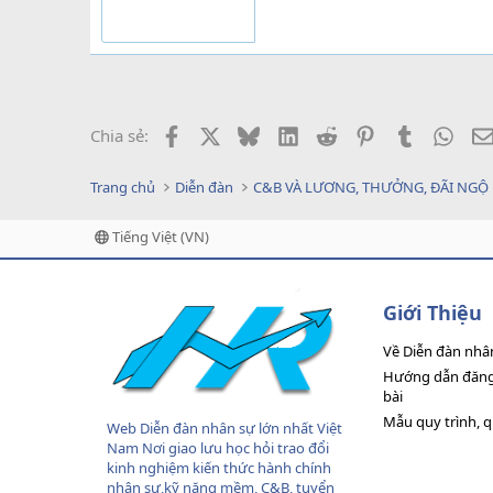
Facebook
X
Bluesky
LinkedIn
Reddit
Pinterest
Tumblr
What
Chia sẻ:
Trang chủ
Diễn đàn
C&B VÀ LƯƠNG, THƯỞNG, ĐÃI NGỘ
Tiếng Việt (VN)
Giới Thiệu
Về Diễn đàn nhâ
Hướng dẫn đăng 
bài
Mẫu quy trình, 
Web Diễn đàn nhân sự lớn nhất Việt
Nam Nơi giao lưu học hỏi trao đổi
kinh nghiệm kiến thức hành chính
nhân sự,kỹ năng mềm, C&B, tuyển