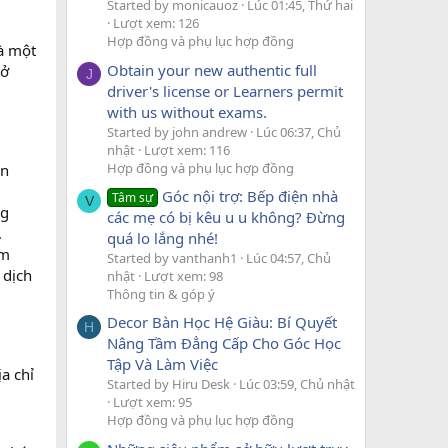
Started by monicauoz
Lúc 01:45, Thứ hai
Lượt xem: 126
Hợp đồng và phụ lục hợp đồng
Là một
Obtain your new authentic full
rở
J
driver's license or Learners permit
with us without exams.
Started by john andrew
Lúc 06:37, Chủ
nhật
Lượt xem: 116
Hợp đồng và phụ lục hợp đồng
ển
Góc nội trợ: Bếp điện nhà
Tâm sự
V
ng
các mẹ có bị kêu u u không? Đừng
.
quá lo lắng nhé!
ảm
Started by vanthanh1
Lúc 04:57, Chủ
 dịch
nhật
Lượt xem: 98
Thông tin & góp ý
Decor Bàn Học Hệ Giàu: Bí Quyết
H
Nâng Tầm Đẳng Cấp Cho Góc Học
Tập Và Làm Việc
a chỉ
Started by Hiru Desk
Lúc 03:59, Chủ nhật
Lượt xem: 95
Hợp đồng và phụ lục hợp đồng