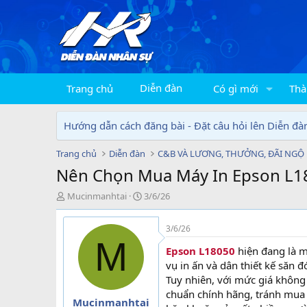
Diễn đàn
Trang chủ
Có gì mới
Thà
Hướng dẫn cách đăng bài - Đặt câu hỏi lên Diễn đà
Trang chủ
Diễn đàn
C&B VÀ LƯƠNG, THƯỞNG, ĐÃI NGỘ
Nên Chọn Mua Máy In Epson L18
T
N
Mucinmanhtai
3/6/26
h
g
r
à
3/6/26
e
y
M
a
g
Epson L18050
hiện đang là m
d
ử
vụ in ấn và dân thiết kế săn 
s
i
Tuy nhiên, với mức giá không
t
chuẩn chính hãng, tránh mua
a
Mucinmanhtai
r