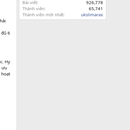
Bài viết
926,778
Thành viên
65,741
Thành viên mới nhất
ukslimarax
hải
a đủ 6
c. Hy
y ưu
 hoạt