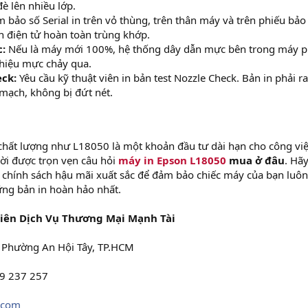
è lên nhiều lớp.
bảo số Serial in trên vỏ thùng, trên thân máy và trên phiếu bảo
 điện tử hoàn toàn trùng khớp.
:
Nếu là máy mới 100%, hệ thống dây dẫn mực bên trong máy p
 hiệu mực chảy qua.
eck:
Yêu cầu kỹ thuật viên in bản test Nozzle Check. Bản in phải r
mạch, không bị đứt nét.
chất lượng như L18050 là một khoản đầu tư dài hạn cho công việ
 lời được trọn vẹn câu hỏi
máy in Epson L18050
mua ở đâu
. Hã
ó chính sách hậu mãi xuất sắc để đảm bảo chiếc máy của bạn luôn
ững bản in hoàn hảo nhất.
iên Dịch Vụ Thương Mại Mạnh Tài
 Phường An Hội Tây, TP.HCM
9 237 257
.com