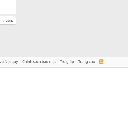
nh luận.
và Nội quy
Chính sách bảo mật
Trợ giúp
Trang chủ
R
S
S