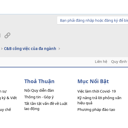
Bạn phải đăng nhập hoặc đăng ký để bì
sApp
Email
Link
C&B công việc của đa ngành
Liên hệ
Quy định 
Thoả Thuận
Mục Nổi Bật
Nội Quy diễn đàn
n sự
Việc làm thời Covid- 19
Thông tin - Góp ý
ký & Viết
Kỹ năng trả lời phỏng vấn
hiệu quả
Tất tần tật vấn đề về Luật
lao động
quy chế
Phương pháp đào tạo