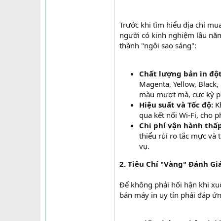
Trước khi tìm hiểu địa chỉ mu
người có kinh nghiệm lâu năm 
thành "ngôi sao sáng":
Chất lượng bản in đột
Magenta, Yellow, Black,
màu mượt mà, cực kỳ ph
Hiệu suất và Tốc độ:
Kh
qua kết nối Wi-Fi, cho p
Chi phí vận hành thấp
thiểu rủi ro tắc mực và 
vụ.
2. Tiêu Chí "Vàng" Đánh Gi
Để không phải hối hận khi xuố
bán máy in uy tín phải đáp ứn