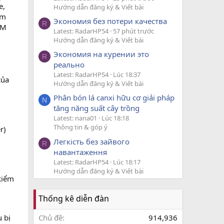
e,
Hướng dẫn đăng ký & Viết bài
am
Экономия без потери качества
R
CM
Latest: RadarHP54
57 phút trước
Hướng dẫn đăng ký & Viết bài
Экономия на курении это
R
реально
Latest: RadarHP54
Lúc 18:37
của
Hướng dẫn đăng ký & Viết bài
Phân bón lá canxi hữu cơ giải pháp
N
tăng năng suất cây trồng
Latest: nana01
Lúc 18:18
Thông tin & góp ý
r)
Легкість без зайвого
R
навантаження
Latest: RadarHP54
Lúc 18:17
Hướng dẫn đăng ký & Viết bài
kiểm
Thống kê diễn đàn
Chủ đề
914,936
 bị