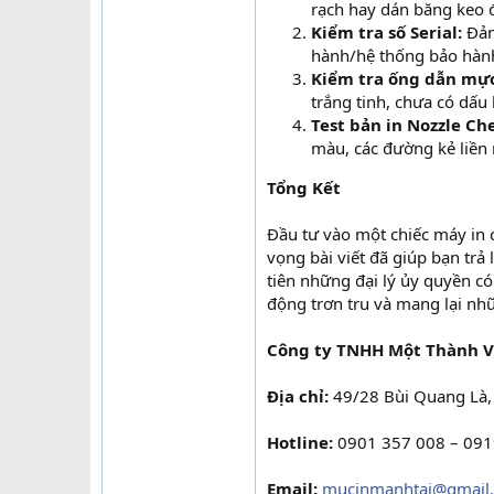
rạch hay dán băng keo đ
Kiểm tra số Serial:
Đảm 
hành/hệ thống bảo hành
Kiểm tra ống dẫn mực
trắng tinh, chưa có dấu
Test bản in Nozzle Ch
màu, các đường kẻ liền 
Tổng Kết
Đầu tư vào một chiếc máy in 
vọng bài viết đã giúp bạn trả
tiên những đại lý ủy quyền c
động trơn tru và mang lại nh
Công ty TNHH Một Thành V
Địa chỉ:
49/28 Bùi Quang Là,
Hotline:
0901 357 008 – 091
Email:
mucinmanhtai@gmail