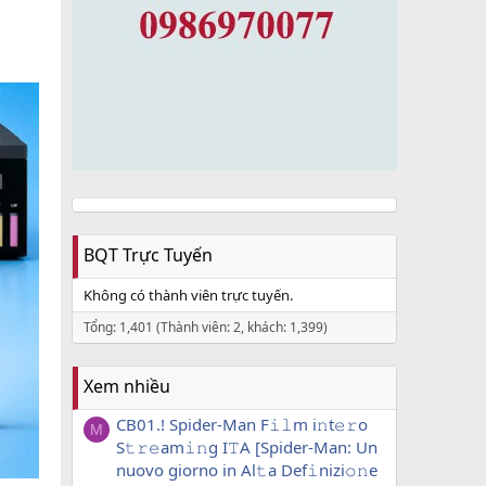
BQT Trực Tuyến
Không có thành viên trực tuyến.
Tổng: 1,401 (Thành viên: 2, khách: 1,399)
Xem nhiều
CB01.! Spider-Man F𝚒𝚕m i𝚗t𝚎𝚛o
M
S𝚝𝚛𝚎am𝚒𝚗g I𝚃A [Spider-Man: Un
nuovo giorno in Al𝚝a Def𝚒nizi𝚘𝚗e