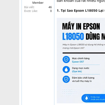
băn khoăn của rất nhiều ngườ
Member
t
Bài viết
46
e
1. Tại Sao Epson L18050 Lạ
Được Like
0
r