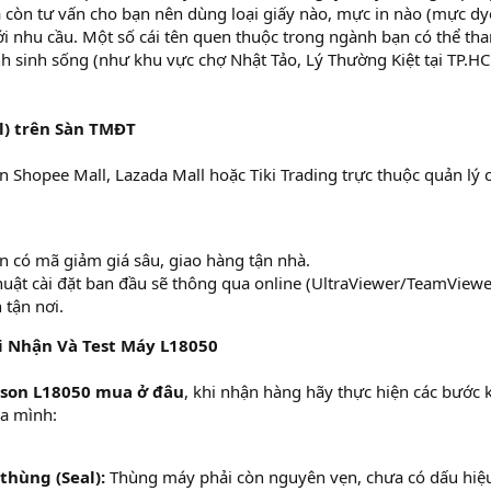
còn tư vấn cho bạn nên dùng loại giấy nào, mực in nào (mực dy
 nhu cầu. Một số cái tên quen thuộc trong ngành bạn có thể th
nh sinh sống (như khu vực chợ Nhật Tảo, Lý Thường Kiệt tại TP.H
l) trên Sàn TMĐT
 Shopee Mall, Lazada Mall hoặc Tiki Trading trực thuộc quản lý 
 có mã giảm giá sâu, giao hàng tận nhà.
huật cài đặt ban đầu sẽ thông qua online (UltraViewer/TeamViewe
 tận nơi.
i Nhận Và Test Máy L18050
pson L18050 mua ở đâu
, khi nhận hàng hãy thực hiện các bước 
ủa mình:
thùng (Seal):
Thùng máy phải còn nguyên vẹn, chưa có dấu hiệu