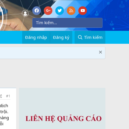
Đăng nhập
Đăng ký
Tìm kiếm
#1
dịch
trội.
hàng
ỗi