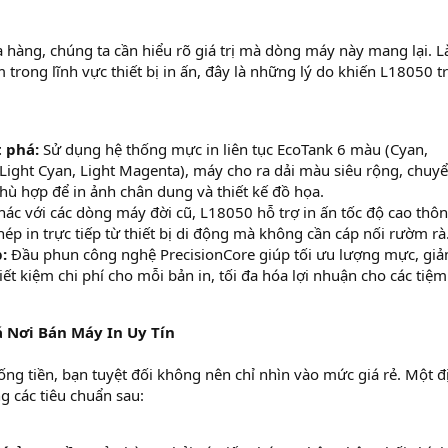
a hàng, chúng ta cần hiểu rõ giá trị mà dòng máy này mang lại. 
trong lĩnh vực thiết bị in ấn, đây là những lý do khiến L18050 t
 phá:
Sử dụng hệ thống mực in liên tục EcoTank 6 màu (Cyan,
 Light Cyan, Light Magenta), máy cho ra dải màu siêu rộng, chuy
ù hợp để in ảnh chân dung và thiết kế đồ họa.
ác với các dòng máy đời cũ, L18050 hỗ trợ in ấn tốc độ cao thô
hép in trực tiếp từ thiết bị di động mà không cần cáp nối rườm rà
:
Đầu phun công nghệ PrecisionCore giúp tối ưu lượng mực, gi
tiết kiệm chi phí cho mỗi bản in, tối đa hóa lợi nhuận cho các tiệm
á Nơi Bán Máy In Uy Tín
ng tiền, bạn tuyệt đối không nên chỉ nhìn vào mức giá rẻ. Một đị
g các tiêu chuẩn sau: