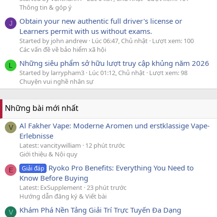
Thông tin & góp ý
Obtain your new authentic full driver's license or
J
Learners permit with us without exams.
Started by john andrew
Lúc 06:47, Chủ nhật
Lượt xem: 100
Các vấn đề về bảo hiểm xã hội
Những siêu phẩm sở hữu lượt truy cập khủng năm 2026
L
Started by larrypham3
Lúc 01:12, Chủ nhật
Lượt xem: 98
Chuyện vui nghề nhân sự
Những bài mới nhất
Al Fakher Vape: Moderne Aromen und erstklassige Vape-
V
Erlebnisse
Latest: vancitywilliam
12 phút trước
Giới thiệu & Nội quy
Ryoko Pro Benefits: Everything You Need to
Giải đáp
E
Know Before Buying
Latest: ExSupplement
23 phút trước
Hướng dẫn đăng ký & Viết bài
Khám Phá Nền Tảng Giải Trí Trực Tuyến Đa Dạng
V