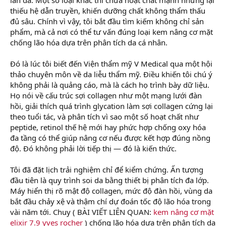
thiếu hệ dẫn truyền, khiến dưỡng chất không thẩm thấu
đủ sâu. Chính vì vậy, tôi bắt đầu tìm kiếm không chỉ sản
phẩm, mà cả nơi có thể tư vấn đúng loại kem nâng cơ mặt
chống lão hóa dựa trên phân tích da cá nhân.
Đó là lúc tôi biết đến Viện thẩm mỹ V Medical qua một hội
thảo chuyên môn về da liễu thẩm mỹ. Điều khiến tôi chú ý
không phải là quảng cáo, mà là cách họ trình bày dữ liệu.
Họ nói về cấu trúc sợi collagen như một mạng lưới đàn
hồi, giải thích quá trình glycation làm sợi collagen cứng lại
theo tuổi tác, và phân tích vì sao một số hoạt chất như
peptide, retinol thế hệ mới hay phức hợp chống oxy hóa
đa tầng có thể giúp nâng cơ nếu được kết hợp đúng nồng
độ. Đó không phải lời tiếp thị — đó là kiến thức.
Tôi đã đặt lịch trải nghiệm chỉ để kiểm chứng. Ấn tượng
đầu tiên là quy trình soi da bằng thiết bị phân tích đa lớp.
Máy hiển thị rõ mật độ collagen, mức độ đàn hồi, vùng da
bắt đầu chảy xệ và thậm chí dự đoán tốc độ lão hóa trong
vài năm tới. Chuy ( BÀI VIẾT LIÊN QUAN:
kem nâng cơ mặt
elixir 7.9 yves rocher
) chống lão hóa dựa trên phân tích da