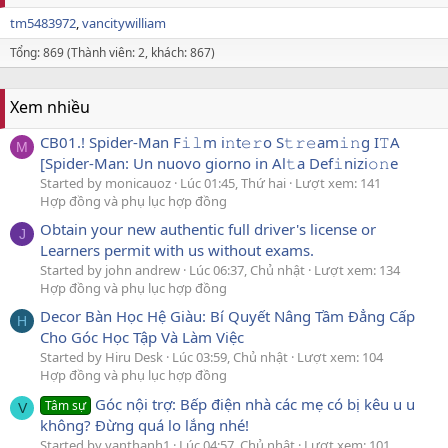
tm5483972
vancitywilliam
Tổng: 869 (Thành viên: 2, khách: 867)
Xem nhiều
CB01.! Spider-Man F𝚒𝚕m i𝚗t𝚎𝚛o S𝚝𝚛𝚎am𝚒𝚗g I𝚃A
M
[Spider-Man: Un nuovo giorno in Al𝚝a Def𝚒nizi𝚘𝚗e
Started by monicauoz
Lúc 01:45, Thứ hai
Lượt xem: 141
Hợp đồng và phụ lục hợp đồng
Obtain your new authentic full driver's license or
J
Learners permit with us without exams.
Started by john andrew
Lúc 06:37, Chủ nhật
Lượt xem: 134
Hợp đồng và phụ lục hợp đồng
Decor Bàn Học Hệ Giàu: Bí Quyết Nâng Tầm Đẳng Cấp
H
Cho Góc Học Tập Và Làm Việc
Started by Hiru Desk
Lúc 03:59, Chủ nhật
Lượt xem: 104
Hợp đồng và phụ lục hợp đồng
Góc nội trợ: Bếp điện nhà các mẹ có bị kêu u u
Tâm sự
V
không? Đừng quá lo lắng nhé!
Started by vanthanh1
Lúc 04:57, Chủ nhật
Lượt xem: 101