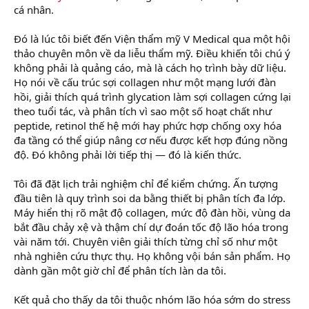
cá nhân.
Đó là lúc tôi biết đến Viện thẩm mỹ V Medical qua một hội
thảo chuyên môn về da liễu thẩm mỹ. Điều khiến tôi chú ý
không phải là quảng cáo, mà là cách họ trình bày dữ liệu.
Họ nói về cấu trúc sợi collagen như một mạng lưới đàn
hồi, giải thích quá trình glycation làm sợi collagen cứng lại
theo tuổi tác, và phân tích vì sao một số hoạt chất như
peptide, retinol thế hệ mới hay phức hợp chống oxy hóa
đa tầng có thể giúp nâng cơ nếu được kết hợp đúng nồng
độ. Đó không phải lời tiếp thị — đó là kiến thức.
Tôi đã đặt lịch trải nghiệm chỉ để kiểm chứng. Ấn tượng
đầu tiên là quy trình soi da bằng thiết bị phân tích đa lớp.
Máy hiển thị rõ mật độ collagen, mức độ đàn hồi, vùng da
bắt đầu chảy xệ và thậm chí dự đoán tốc độ lão hóa trong
vài năm tới. Chuyên viên giải thích từng chỉ số như một
nhà nghiên cứu thực thụ. Họ không vội bán sản phẩm. Họ
dành gần một giờ chỉ để phân tích làn da tôi.
Kết quả cho thấy da tôi thuộc nhóm lão hóa sớm do stress