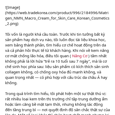
![Image]
(https://web.tradekorea.com/product/996/2184996/Matri
gen_NMN_Macro_Cream_for_Skin_Care_Korean_Cosmetics
_2.png)
Tôi vốn là người khá cầu toàn. Trước khi tin tưởng bất kỳ
sản phẩm hay dịch vụ nào, tôi luôn đọc tài liệu khoa học,
xem bảng thành phần, tìm hiểu cơ chế hoạt động trên da
và cả phản hồi thực tế từ khách hàng. Khi nói về kem nâng
cơ mặt chống lão hóa, điều tôi quan (
Nâng Cơ
) tâm nhất
không phải là lời hứa “trẻ ra 10 tuổi sau 7 ngày”, mà là cơ
chế sinh học phía sau: liệu sản phẩm có kích thích sản sinh
collagen không, có chống oxy hóa đủ mạnh không, và
quan trọng nhất — có phù hợp với cấu trúc da châu Á hay
không.
Trong quá trình tìm hiểu, tôi phát hiện một sự thật thú vị:
rất nhiều loại kem trên thị trường chỉ tập trung dưỡng ẩm
hoặc làm căng bề mặt tạm thời, nhưng không tác động
đến tầng trung bì — nơi quyết định độ săn chắc thật sự của
làn da. Một số loại khác thì chứa hoạt chất mạnh nhưng lại