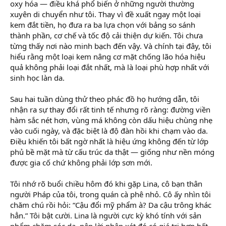
oxy hóa — điều khá phổ biến ở những người thường
xuyên di chuyển như tôi. Thay vì đề xuất ngay một loại
kem đắt tiền, họ đưa ra ba lựa chọn với bảng so sánh
thành phần, cơ chế và tốc độ cải thiện dự kiến. Tôi chưa
từng thấy nơi nào minh bạch đến vậy. Và chính tại đây, tôi
hiểu rằng một loại kem nâng cơ mặt chống lão hóa hiệu
quả không phải loại đắt nhất, mà là loại phù hợp nhất với
sinh học làn da.
Sau hai tuần dùng thử theo phác đồ họ hướng dẫn, tôi
nhận ra sự thay đổi rất tinh tế nhưng rõ ràng: đường viền
hàm sắc nét hơn, vùng má không còn dấu hiệu chùng nhẹ
vào cuối ngày, và đặc biệt là độ đàn hồi khi chạm vào da.
Điều khiến tôi bất ngờ nhất là hiệu ứng không đến từ lớp
phủ bề mặt mà từ cấu trúc da thật — giống như nền móng
được gia cố chứ không phải lớp sơn mới.
Tôi nhớ rõ buổi chiều hôm đó khi gặp Lina, cô bạn thân
người Pháp của tôi, trong quán cà phê nhỏ. Cô ấy nhìn tôi
chăm chú rồi hỏi: “Cậu đổi mỹ phẩm à? Da cậu trông khác
hẳn.” Tôi bật cười. Lina là người cực kỳ khó tính với sản
phẩm chăm sóc da, nên lời nhận xét đó có giá trị hơn bất