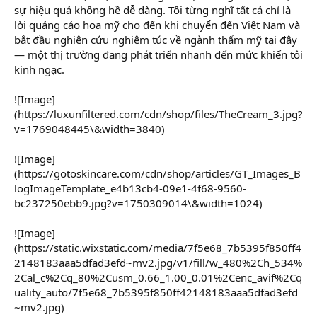
sự hiệu quả không hề dễ dàng. Tôi từng nghĩ tất cả chỉ là
lời quảng cáo hoa mỹ cho đến khi chuyển đến Việt Nam và
bắt đầu nghiên cứu nghiêm túc về ngành thẩm mỹ tại đây
— một thị trường đang phát triển nhanh đến mức khiến tôi
kinh ngạc.
![Image]
(https://luxunfiltered.com/cdn/shop/files/TheCream_3.jpg?
v=1769048445\&width=3840)
![Image]
(https://gotoskincare.com/cdn/shop/articles/GT_Images_B
logImageTemplate_e4b13cb4-09e1-4f68-9560-
bc237250ebb9.jpg?v=1750309014\&width=1024)
![Image]
(https://static.wixstatic.com/media/7f5e68_7b5395f850ff4
2148183aaa5dfad3efd~mv2.jpg/v1/fill/w_480%2Ch_534%
2Cal_c%2Cq_80%2Cusm_0.66_1.00_0.01%2Cenc_avif%2Cq
uality_auto/7f5e68_7b5395f850ff42148183aaa5dfad3efd
~mv2.jpg)