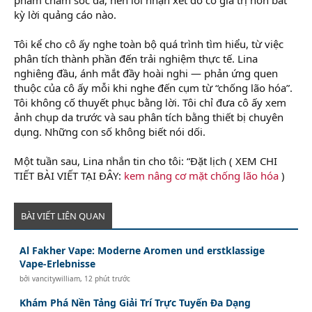
kỳ lời quảng cáo nào.
Tôi kể cho cô ấy nghe toàn bộ quá trình tìm hiểu, từ việc
phân tích thành phần đến trải nghiệm thực tế. Lina
nghiêng đầu, ánh mắt đầy hoài nghi — phản ứng quen
thuộc của cô ấy mỗi khi nghe đến cụm từ “chống lão hóa”.
Tôi không cố thuyết phục bằng lời. Tôi chỉ đưa cô ấy xem
ảnh chụp da trước và sau phân tích bằng thiết bị chuyên
dụng. Những con số không biết nói dối.
Một tuần sau, Lina nhắn tin cho tôi: “Đặt lịch ( XEM CHI
TIẾT BÀI VIẾT TẠI ĐÂY:
kem nâng cơ mặt chống lão hóa
)
BÀI VIẾT LIÊN QUAN
Al Fakher Vape: Moderne Aromen und erstklassige
Vape-Erlebnisse
bởi
vancitywilliam
,
12 phút trước
Khám Phá Nền Tảng Giải Trí Trực Tuyến Đa Dạng