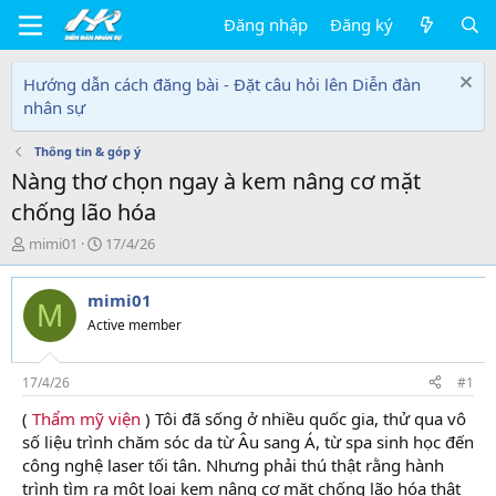
Đăng nhập
Đăng ký
Hướng dẫn cách đăng bài - Đặt câu hỏi lên Diễn đàn
nhân sự
Thông tin & góp ý
Nàng thơ chọn ngay à kem nâng cơ mặt
chống lão hóa
T
N
mimi01
17/4/26
h
g
r
à
mimi01
e
y
M
a
g
Active member
d
ử
s
i
t
17/4/26
#1
a
(
Thẩm mỹ viện
) Tôi đã sống ở nhiều quốc gia, thử qua vô
r
số liệu trình chăm sóc da từ Âu sang Á, từ spa sinh học đến
t
e
công nghệ laser tối tân. Nhưng phải thú thật rằng hành
r
trình tìm ra một loại kem nâng cơ mặt chống lão hóa thật