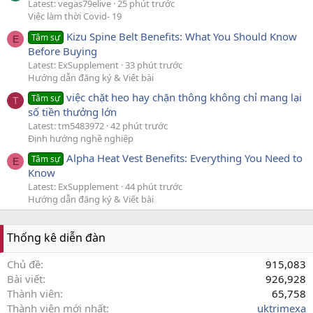
Latest: vegas79elive
25 phút trước
Việc làm thời Covid- 19
Kizu Spine Belt Benefits: What You Should Know
Tâm sự
E
Before Buying
Latest: ExSupplement
33 phút trước
Hướng dẫn đăng ký & Viết bài
việc chặt heo hay chặn thông không chỉ mang lại
Tâm sự
T
số tiền thưởng lớn
Latest: tm5483972
42 phút trước
Định hướng nghề nghiệp
Alpha Heat Vest Benefits: Everything You Need to
Tâm sự
E
Know
Latest: ExSupplement
44 phút trước
Hướng dẫn đăng ký & Viết bài
Thống kê diễn đàn
Chủ đề
915,083
Bài viết
926,928
Thành viên
65,758
Thành viên mới nhất
uktrimexa