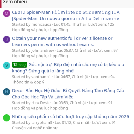
Xem nhiều
CB01.! Spider-Man F𝚒𝚕m i𝚗t𝚎𝚛o S𝚝𝚛𝚎am𝚒𝚗g I𝚃A
M
[Spider-Man: Un nuovo giorno in Al𝚝a Def𝚒nizi𝚘𝚗e
Started by monicauoz
Lúc 01:45, Thứ hai
Lượt xem: 125
Hợp đồng và phụ lục hợp đồng
Obtain your new authentic full driver's license or
J
Learners permit with us without exams.
Started by john andrew
Lúc 06:37, Chủ nhật
Lượt xem: 97
Hợp đồng và phụ lục hợp đồng
Góc nội trợ: Bếp điện nhà các mẹ có bị kêu u u
Tâm sự
V
không? Đừng quá lo lắng nhé!
Started by vanthanh1
Lúc 04:57, Chủ nhật
Lượt xem: 94
Thông tin & góp ý
Decor Bàn Học Hệ Giàu: Bí Quyết Nâng Tầm Đẳng Cấp
H
Cho Góc Học Tập Và Làm Việc
Started by Hiru Desk
Lúc 03:59, Chủ nhật
Lượt xem: 91
Hợp đồng và phụ lục hợp đồng
Những siêu phẩm sở hữu lượt truy cập khủng năm 2026
L
Started by larrypham3
Lúc 01:12, Chủ nhật
Lượt xem: 91
Chuyện vui nghề nhân sự