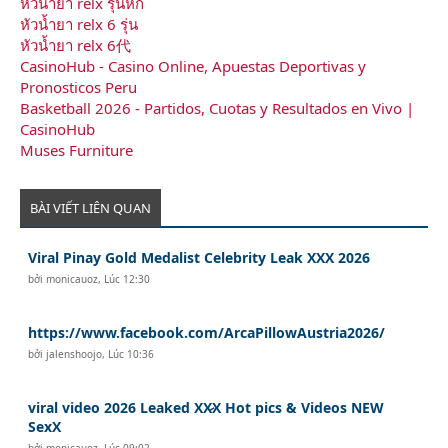
หัวน้ำยา relx รุ่นหก
หัวน้ำยา relx 6 รุ่น
หัวน้ำยา relx 6代
CasinoHub - Casino Online, Apuestas Deportivas y
Pronosticos Peru
Basketball 2026 - Partidos, Cuotas y Resultados en Vivo |
CasinoHub
Muses Furniture
BÀI VIẾT LIÊN QUAN
Viral Pinay Gold Medalist Celebrity Leak XXX 2026
bởi
monicauoz
,
Lúc 12:30
https://www.facebook.com/ArcaPillowAustria2026/
bởi
jalenshoojo
,
Lúc 10:36
viral video 2026 Leaked XX̷X Hot pics & Videos NEW
SexX
bởi
monicauoz
,
Lúc 09:02