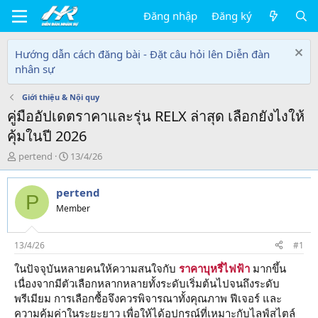
Đăng nhập
Đăng ký
Hướng dẫn cách đăng bài - Đặt câu hỏi lên Diễn đàn
nhân sự
Giới thiệu & Nội quy
คู่มืออัปเดตราคาและรุ่น RELX ล่าสุด เลือกยังไงให้
คุ้มในปี 2026
T
N
pertend
13/4/26
h
g
r
à
pertend
e
y
P
a
g
Member
d
ử
s
i
t
13/4/26
#1
a
ในปัจจุบันหลายคนให้ความสนใจกับ
ราคาบุหรี่ไฟฟ้า
มากขึ้น
r
เนื่องจากมีตัวเลือกหลากหลายทั้งระดับเริ่มต้นไปจนถึงระดับ
t
e
พรีเมียม การเลือกซื้อจึงควรพิจารณาทั้งคุณภาพ ฟีเจอร์ และ
r
ความคุ้มค่าในระยะยาว เพื่อให้ได้อุปกรณ์ที่เหมาะกับไลฟ์สไตล์