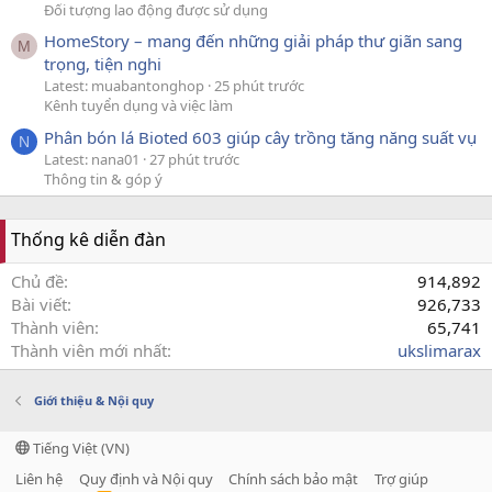
Đối tượng lao động được sử dụng
HomeStory – mang đến những giải pháp thư giãn sang
M
trọng, tiện nghi
Latest: muabantonghop
25 phút trước
Kênh tuyển dụng và việc làm
Phân bón lá Bioted 603 giúp cây trồng tăng năng suất vụ
N
Latest: nana01
27 phút trước
Thông tin & góp ý
Thống kê diễn đàn
Chủ đề
914,892
Bài viết
926,733
Thành viên
65,741
Thành viên mới nhất
ukslimarax
Giới thiệu & Nội quy
Tiếng Việt (VN)
Liên hệ
Quy định và Nội quy
Chính sách bảo mật
Trợ giúp