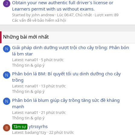
Obtain your new authentic full driver's license or
J
Learners permit with us without exams.
Started by john andrew
Lúc 06:47, Chủ nhật
Lượt xem: 89
Các vấn đề về bảo hiểm xã hội
Những bài mới nhất
Giải pháp dinh dưỡng vượt trội cho cây trồng: Phân bón
N
lá bm star
Latest: nana01
5 phút trước
Thông tin & góp ý
Phân bón lá BM: Bí quyết tối ưu dinh dưỡng cho cây
N
trồng
Latest: nana01
13 phút trước
Thông tin & góp ý
Phân bón lá blum giúp cây trồng tăng sức đề kháng
N
mạnh
Latest: nana01
21 phút trước
Thông tin & góp ý
ytrssyrhs
Tâm sự
B
Latest: badang1tzy
22 phút trước