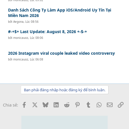
Danh Sách Công Ty Làm App iOS/Android Uy Tín Tại
Miền Nam 2026
bởi
Aegona
,
Lúc 08:56
#-+$+ Last Update: August 8, 2026 +-$-+
bởi
monicauoz
,
Lúc 08:06
2026 Instagram viral couple leaked video controversy
bởi
monicauoz
,
Lúc 06:08
Bạn phải đăng nhập hoặc đăng ký để bình luận.
Facebook
X
Bluesky
LinkedIn
Reddit
Pinterest
Tumblr
WhatsApp
Email
Li
Chia sẻ: