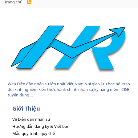
Trang chủ
R
S
S
Web Diễn đàn nhân sự lớn nhất Việt Nam Nơi giao lưu học hỏi trao
đổi kinh nghiệm kiến thức hành chính nhân sự,kỹ năng mềm, C&B,
tuyển dụng....
Giới Thiệu
Về Diễn đàn nhân sự
Hướng dẫn đăng ký & Viết bài
Mẫu quy trình, quy chế