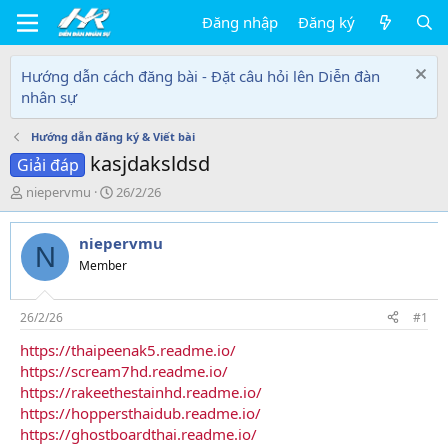
Đăng nhập
Đăng ký
Hướng dẫn cách đăng bài - Đặt câu hỏi lên Diễn đàn
nhân sự
Hướng dẫn đăng ký & Viết bài
kasjdaksldsd
Giải đáp
T
N
niepervmu
26/2/26
h
g
r
à
niepervmu
e
y
N
a
g
Member
d
ử
s
i
t
26/2/26
#1
a
https://thaipeenak5.readme.io/
r
https://scream7hd.readme.io/
t
e
https://rakeethestainhd.readme.io/
r
https://hoppersthaidub.readme.io/
https://ghostboardthai.readme.io/