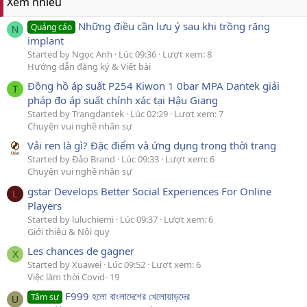
Xem nhiều
Những điều cần lưu ý sau khi trồng răng
Quảng cáo
N
implant
Started by Ngọc Anh
Lúc 09:36
Lượt xem: 8
Hướng dẫn đăng ký & Viết bài
Đồng hồ áp suất P254 Kiwon 1 0bar MPA Dantek giải
T
pháp đo áp suất chính xác tại Hậu Giang
Started by Trangdantek
Lúc 02:29
Lượt xem: 7
Chuyện vui nghề nhân sự
Vải ren là gì? Đặc điểm và ứng dụng trong thời trang
Started by Đảo Brand
Lúc 09:33
Lượt xem: 6
Chuyện vui nghề nhân sự
gstar Develops Better Social Experiences For Online
L
Players
Started by luluchiemi
Lúc 09:37
Lượt xem: 6
Giới thiệu & Nội quy
Les chances de gagner
X
Started by Xuawei
Lúc 09:52
Lượt xem: 6
Việc làm thời Covid- 19
F999 হলো বাংলাদেশের খেলোয়াড়দের
Tâm sự
U