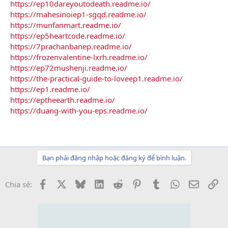
https://ep10dareyoutodeath.readme.io/
https://mahesinoiep1-sgqd.readme.io/
https://munfanmart.readme.io/
https://ep5heartcode.readme.io/
https://7prachanbanep.readme.io/
https://frozenvalentine-lxrh.readme.io/
https://ep72mushenji.readme.io/
https://the-practical-guide-to-loveep1.readme.io/
https://ep1.readme.io/
https://eptheearth.readme.io/
https://duang-with-you-eps.readme.io/
Bạn phải đăng nhập hoặc đăng ký để bình luận.
Facebook
X
Bluesky
LinkedIn
Reddit
Pinterest
Tumblr
WhatsApp
Email
Li
Chia sẻ: