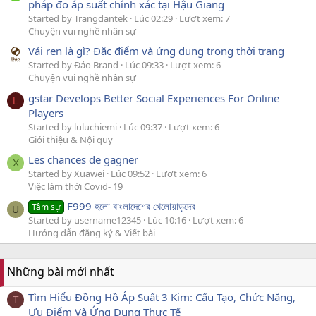
pháp đo áp suất chính xác tại Hậu Giang
Started by Trangdantek
Lúc 02:29
Lượt xem: 7
Chuyện vui nghề nhân sự
Vải ren là gì? Đặc điểm và ứng dụng trong thời trang
Started by Đảo Brand
Lúc 09:33
Lượt xem: 6
Chuyện vui nghề nhân sự
gstar Develops Better Social Experiences For Online
L
Players
Started by luluchiemi
Lúc 09:37
Lượt xem: 6
Giới thiệu & Nội quy
Les chances de gagner
X
Started by Xuawei
Lúc 09:52
Lượt xem: 6
Việc làm thời Covid- 19
F999 হলো বাংলাদেশের খেলোয়াড়দের
Tâm sự
U
Started by username12345
Lúc 10:16
Lượt xem: 6
Hướng dẫn đăng ký & Viết bài
Những bài mới nhất
Tìm Hiểu Đồng Hồ Áp Suất 3 Kim: Cấu Tạo, Chức Năng,
T
Ưu Điểm Và Ứng Dụng Thực Tế