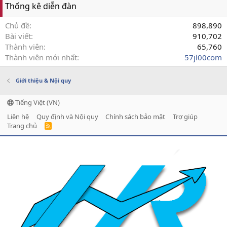
Thống kê diễn đàn
Chủ đề
898,890
Bài viết
910,702
Thành viên
65,760
Thành viên mới nhất
57jl00com
Giới thiệu & Nội quy
Tiếng Việt (VN)
Liên hệ
Quy định và Nội quy
Chính sách bảo mật
Trợ giúp
Trang chủ
R
S
S