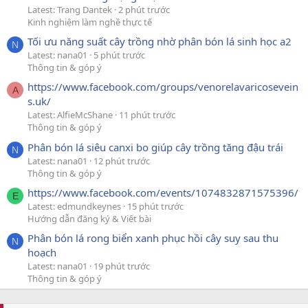
Latest: Trang Dantek
2 phút trước
Kinh nghiệm làm nghề thực tế
Tối ưu năng suất cây trồng nhờ phân bón lá sinh học a2
N
Latest: nana01
5 phút trước
Thông tin & góp ý
https://www.facebook.com/groups/venorelavaricosevein
A
s.uk/
Latest: AlfieMcShane
11 phút trước
Thông tin & góp ý
Phân bón lá siêu canxi bo giúp cây trồng tăng đậu trái
N
Latest: nana01
12 phút trước
Thông tin & góp ý
https://www.facebook.com/events/1074832871575396/
E
Latest: edmundkeynes
15 phút trước
Hướng dẫn đăng ký & Viết bài
Phân bón lá rong biển xanh phục hồi cây suy sau thu
N
hoạch
Latest: nana01
19 phút trước
Thông tin & góp ý