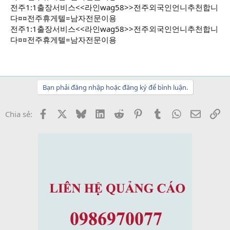
전주1:1출장서비스<<라인wag58>>전주외국인언니추천합니
다¤¤전주휴게텔=남자전문이용
전주1:1출장서비스<<라인wag58>>전주외국인언니추천합니
다¤¤전주휴게텔=남자전문이용
Bạn phải đăng nhập hoặc đăng ký để bình luận.
Facebook
X
Bluesky
LinkedIn
Reddit
Pinterest
Tumblr
WhatsApp
Email
Li
Chia sẻ: