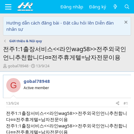
Đăng nhập
Đăng ký
Hướng dẫn cách đăng bài - Đặt câu hỏi lên Diễn đàn
nhân sự
Giới thiệu & Nội quy
전주1:1출장서비스<<라인wag58>>전주외국인
언니추천합니다¤¤전주휴게텔=남자전문이용
T
N
gobal78948
13/9/24
h
g
r
à
gobal78948
e
y
G
a
g
Active member
d
ử
s
i
t
13/9/24
#1
a
전주1:1출장서비스<<라인wag58>>전주외국인언니추천합니
r
다¤¤전주휴게텔=남자전문이용
t
e
전주1:1출장서비스<<라인wag58>>전주외국인언니추천합니
r
다¤¤전주휴게텔=남자전문이용