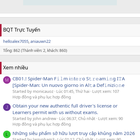
BQT Trực Tuyến
helloalex7055
aniauwn22
Tổng: 862 (Thành viên: 2, khách: 860)
Xem nhiều
CB01.! Spider-Man F𝚒𝚕m i𝚗t𝚎𝚛o S𝚝𝚛𝚎am𝚒𝚗g I𝚃A
M
[Spider-Man: Un nuovo giorno in Al𝚝a Def𝚒nizi𝚘𝚗e
Started by monicauoz
Lúc 01:45, Thứ hai
Lượt xem: 107
Hợp đồng và phụ lục hợp đồng
Obtain your new authentic full driver's license or
J
Learners permit with us without exams.
Started by john andrew
Lúc 06:37, Chủ nhật
Lượt xem: 90
Hợp đồng và phụ lục hợp đồng
Những siêu phẩm sở hữu lượt truy cập khủng năm 2026
L
Started by larrypham3
Lúc 01:12, Chủ nhật
Lượt xem: 90