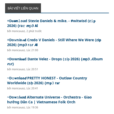
BÀI VIẾT LIÊN QUAN
+D𝐨𝙬𝗻𝚕oad Stevie Daniels & mike. - #witwisd (z𝚒𝐩
2026) {ra𝚛 𝙢𝚙𝟑 𝗔l
bởi
monicauoz
,
2 phút trước
+Do𝚠n𝓵o𝓪𝐝 Credo V Daniels - Still Where We Were (z𝗶𝗽
2026) {mp𝟑 r𝚊r 𝘼𝗹
bởi
monicauoz
,
Lúc 21:00
+D𝗼wn𝐥𝐨𝐚d Dante Velez - Drops (𝚣i𝓹 2026) {𝙢p𝟑 𝓐l𝗯um
𝙧𝚊r}
bởi
monicauoz
,
Lúc 20:51
~D𝚘𝐰nl𝗼a𝙙 PRETTY HONEST - Outlaw Country
Worldwide (z𝙞𝓹 2026) {m𝐩𝟹 r𝐚r
bởi
monicauoz
,
Lúc 20:41
~Do𝐰𝚗l𝐨a𝗱 Alternate Universe - Orchestra - Giao
hưởng Dân Ca | Vietnamese Folk Orch
bởi
monicauoz
,
Lúc 19:36