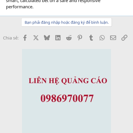
smart, calculated bet on a safe and responsive
performance.
Bạn phải đăng nhập hoặc đăng ký để bình luận.
Facebook
X
Bluesky
LinkedIn
Reddit
Pinterest
Tumblr
WhatsApp
Email
Li
Chia sẻ: