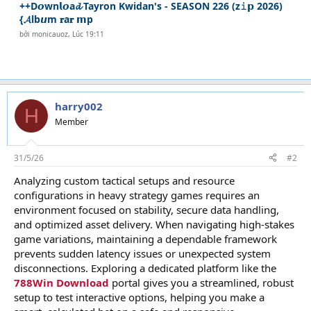
++D𝙤wn𝗹𝙤a𝓭 Tayron Kwidan's - SEASON 226 (z𝚒𝗽 2026)
{𝓐lb𝙪m 𝐫a𝐫 𝗺p
bởi
monicauoz
,
Lúc 19:11
harry002
H
Member
31/5/26
#2
Analyzing custom tactical setups and resource
configurations in heavy strategy games requires an
environment focused on stability, secure data handling,
and optimized asset delivery. When navigating high-stakes
game variations, maintaining a dependable framework
prevents sudden latency issues or unexpected system
disconnections. Exploring a dedicated platform like the
788Win Download
portal gives you a streamlined, robust
setup to test interactive options, helping you make a