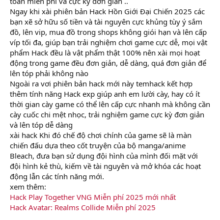
toàn miễn phí và cực kỳ đơn giản ..
Ngay khi xài phiên bản Hack Hồn Giới Đại Chiến 2025 các
bạn xẽ sở hữu số tiền và tài nguyên cực khủng tùy ý sắm
đồ, lên vip, mua đồ trong shops không giói hạn và lên cấp
víp tối đa, giúp bạn trải nghiệm chơi game cực dễ, mọi vật
phẩm Hack đều là vật phẩm thật 100% nên xài mọi hoạt
động trong game đều đơn giản, dễ dàng, quá đơn giản để
lên tóp phải không nào
Ngoài ra vơi phiên bản hack mới này temhack kết hợp
thêm tính năng Hack exp giúp anh em lười cày, hay có ít
thời gian cày game có thể lên cấp cực nhanh mà không cần
cày cuốc chi mệt nhọc, trải nghiệm game cực kỳ đơn giản
và lên tóp dễ dàng
xài hack Khi đó chế độ chơi chính của game sẽ là màn
chiến đấu dựa theo cốt truyện của bộ manga/anime
Bleach, đưa bạn sử dụng đội hình của mình đối mặt với
đội hình kẻ thù, kiếm về tài nguyên và mở khóa các hoạt
động lẫn các tính năng mới.
xem thêm:
Hack Play Together VNG Miễn phí 2025 mới nhất
Hack Avatar: Realms Collide Miễn phí 2025