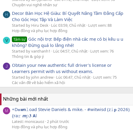
Chuyện vui nghề nhân sự
Decor Bàn Học Hệ Giàu: Bí Quyết Nâng Tầm Đẳng Cấp
H
Cho Góc Học Tập Và Làm Việc
Started by Hiru Desk
Lúc 03:59, Chủ nhật
Lượt xem: 88
Hợp đồng và phụ lục hợp đồng
Góc nội trợ: Bếp điện nhà các mẹ có bị kêu u u
Tâm sự
V
không? Đừng quá lo lắng nhé!
Started by vanthanh1
Lúc 04:57, Chủ nhật
Lượt xem: 76
Thông tin & góp ý
Obtain your new authentic full driver's license or
J
Learners permit with us without exams.
Started by john andrew
Lúc 06:47, Chủ nhật
Lượt xem: 75
Các vấn đề về bảo hiểm xã hội
Những bài mới nhất
+D𝐨𝙬𝗻𝚕oad Stevie Daniels & mike. - #witwisd (z𝚒𝐩 2026)
M
{ra𝚛 𝙢𝚙𝟑 𝗔l
Latest: monicauoz
2 phút trước
Hợp đồng và phụ lục hợp đồng