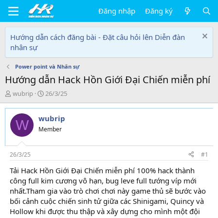
Đăng nhập
Đăng ký
Hướng dẫn cách đăng bài - Đặt câu hỏi lên Diễn đàn
nhân sự
Power point và Nhân sự
Hướng dẫn Hack Hồn Giới Đại Chiến miễn phí
T
N
wubrip
26/3/25
h
g
r
à
wubrip
e
y
W
a
g
Member
d
ử
s
i
t
26/3/25
#1
a
Tải Hack Hồn Giới Đại Chiến miễn phí 100% hack thành
r
công full kim cương vô hạn, bug leve full tướng víp mới
t
e
nhất.Tham gia vào trò chơi chơi này game thủ sẽ bước vào
r
bối cảnh cuộc chiến sinh tử giữa các Shinigami, Quincy và
Hollow khi được thu thập và xây dựng cho mình một đội