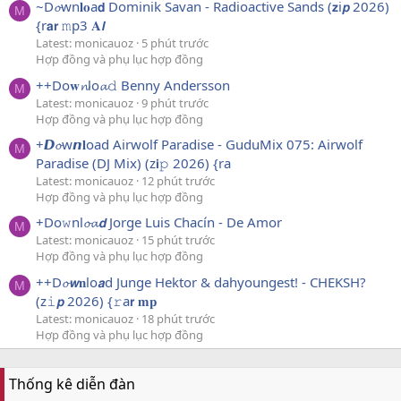
~D𝓸wn𝐥𝐨a𝗱 Dominik Savan - Radioactive Sands (𝘇i𝙥 2026)
M
{r𝗮𝗿 𝚖p3 𝐀𝙡
Latest: monicauoz
5 phút trước
Hợp đồng và phụ lục hợp đồng
++Do𝐰𝓷lo𝓪𝚍 Benny Andersson
M
Latest: monicauoz
9 phút trước
Hợp đồng và phụ lục hợp đồng
+𝘿𝓸w𝙣𝐥oad Airwolf Paradise - GuduMix 075: Airwolf
M
Paradise (DJ Mix) (z𝗶𝚙 2026) {ra
Latest: monicauoz
12 phút trước
Hợp đồng và phụ lục hợp đồng
+Do𝚠nl𝓸𝓪𝙙 Jorge Luis Chacín - De Amor
M
Latest: monicauoz
15 phút trước
Hợp đồng và phụ lục hợp đồng
++D𝓸𝙬𝐧lo𝙖d Junge Hektor & dahyoungest! - CHEKSH?
M
(z𝚒𝙥 2026) {𝚛a𝗿 𝐦𝐩
Latest: monicauoz
18 phút trước
Hợp đồng và phụ lục hợp đồng
Thống kê diễn đàn