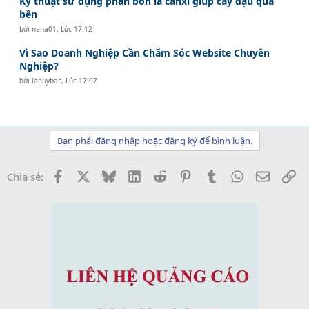
Kỹ thuật sử dụng phân bón lá canxi giúp cây đậu quả
bền
bởi
nana01
,
Lúc 17:12
Vì Sao Doanh Nghiệp Cần Chăm Sóc Website Chuyên
Nghiệp?
bởi
lahuybac
,
Lúc 17:07
Bạn phải đăng nhập hoặc đăng ký để bình luận.
Facebook
X
Bluesky
LinkedIn
Reddit
Pinterest
Tumblr
WhatsApp
Email
Li
Chia sẻ: