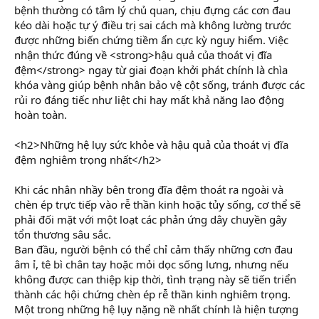
bệnh thường có tâm lý chủ quan, chịu đựng các cơn đau
kéo dài hoặc tự ý điều trị sai cách mà không lường trước
được những biến chứng tiềm ẩn cực kỳ nguy hiểm. Việc
nhận thức đúng về <strong>hậu quả của thoát vị đĩa
đệm</strong> ngay từ giai đoạn khởi phát chính là chìa
khóa vàng giúp bệnh nhân bảo vệ cột sống, tránh được các
rủi ro đáng tiếc như liệt chi hay mất khả năng lao động
hoàn toàn.
<h2>Những hệ lụy sức khỏe và hậu quả của thoát vị đĩa
đệm nghiêm trọng nhất</h2>
Khi các nhân nhầy bên trong đĩa đệm thoát ra ngoài và
chèn ép trực tiếp vào rễ thần kinh hoặc tủy sống, cơ thể sẽ
phải đối mặt với một loạt các phản ứng dây chuyền gây
tổn thương sâu sắc.
Ban đầu, người bệnh có thể chỉ cảm thấy những cơn đau
âm ỉ, tê bì chân tay hoặc mỏi dọc sống lưng, nhưng nếu
không được can thiệp kịp thời, tình trạng này sẽ tiến triển
thành các hội chứng chèn ép rễ thần kinh nghiêm trọng.
Một trong những hệ lụy nặng nề nhất chính là hiện tượng