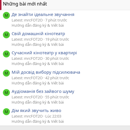
Những bài mới nhất
Де знайти ідеальне звучання
M
Latest: mrcFOT2O
7 phút trước
Hướng dẫn đăng ký & Viết bài
Свій домашній кінотеатр
M
Latest: mrcFOT2O
19 phút trước
Hướng dẫn đăng ký & Viết bài
Сучасний кінотеатр у квартирі
M
Latest: mrcFOT2O
30 phút trước
Hướng dẫn đăng ký & Viết bài
Мій досвід вибору підсилювача
M
Latest: mrcFOT2O
42 phút trước
Hướng dẫn đăng ký & Viết bài
Аудіоманія без зайвого шуму
M
Latest: mrcFOT2O
55 phút trước
Hướng dẫn đăng ký & Viết bài
Дім який звучить живо
M
Latest: mrcFOT2O
Lúc 22:03
Hướng dẫn đăng ký & Viết bài