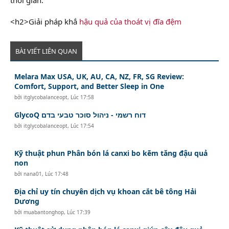
<h2>Giải pháp khắ
hậu quả của thoát vị đĩa đệm
BÀI VIẾT LIÊN QUAN
Melara Max USA, UK, AU, CA, NZ, FR, SG Review:
Comfort, Support, and Better Sleep in One
bởi
itglycobalanceopt
,
Lúc 17:58
GlycoQ דוח רשמי - ניהול סוכר טבעי בדם
bởi
itglycobalanceopt
,
Lúc 17:54
Kỹ thuật phun Phân bón lá canxi bo kẽm tăng đậu quả
non
bởi
nana01
,
Lúc 17:48
Địa chỉ uy tín chuyên dịch vụ khoan cắt bê tông Hải
Dương
bởi
muabantonghop
,
Lúc 17:39