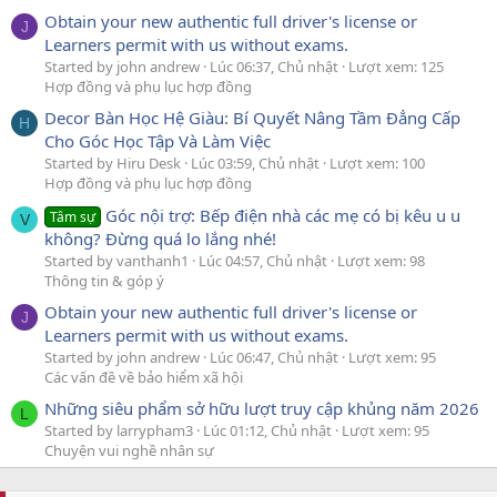
Obtain your new authentic full driver's license or
J
Learners permit with us without exams.
Started by john andrew
Lúc 06:37, Chủ nhật
Lượt xem: 125
Hợp đồng và phụ lục hợp đồng
Decor Bàn Học Hệ Giàu: Bí Quyết Nâng Tầm Đẳng Cấp
H
Cho Góc Học Tập Và Làm Việc
Started by Hiru Desk
Lúc 03:59, Chủ nhật
Lượt xem: 100
Hợp đồng và phụ lục hợp đồng
Góc nội trợ: Bếp điện nhà các mẹ có bị kêu u u
Tâm sự
V
không? Đừng quá lo lắng nhé!
Started by vanthanh1
Lúc 04:57, Chủ nhật
Lượt xem: 98
Thông tin & góp ý
Obtain your new authentic full driver's license or
J
Learners permit with us without exams.
Started by john andrew
Lúc 06:47, Chủ nhật
Lượt xem: 95
Các vấn đề về bảo hiểm xã hội
Những siêu phẩm sở hữu lượt truy cập khủng năm 2026
L
Started by larrypham3
Lúc 01:12, Chủ nhật
Lượt xem: 95
Chuyện vui nghề nhân sự