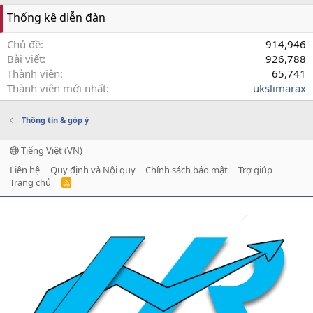
Thống kê diễn đàn
Chủ đề
914,946
Bài viết
926,788
Thành viên
65,741
Thành viên mới nhất
ukslimarax
Thông tin & góp ý
Tiếng Việt (VN)
Liên hệ
Quy định và Nội quy
Chính sách bảo mật
Trợ giúp
Trang chủ
R
S
S