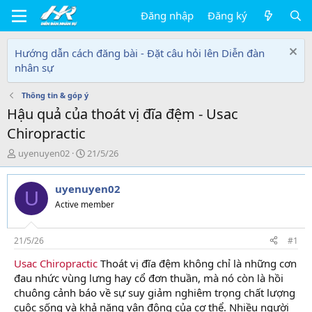
Đăng nhập
Đăng ký
Hướng dẫn cách đăng bài - Đặt câu hỏi lên Diễn đàn
nhân sự
Thông tin & góp ý
Hậu quả của thoát vị đĩa đệm - Usac
Chiropractic
T
N
uyenuyen02
21/5/26
h
g
r
à
uyenuyen02
e
y
U
a
g
Active member
d
ử
s
i
t
21/5/26
#1
a
Usac Chiropractic
Thoát vị đĩa đệm không chỉ là những cơn
r
đau nhức vùng lưng hay cổ đơn thuần, mà nó còn là hồi
t
e
chuông cảnh báo về sự suy giảm nghiêm trọng chất lượng
r
cuộc sống và khả năng vận động của cơ thể. Nhiều người