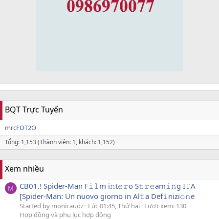
BQT Trực Tuyến
mrcFOT2O
Tổng: 1,153 (Thành viên: 1, khách: 1,152)
Xem nhiều
CB01.! Spider-Man F𝚒𝚕m i𝚗t𝚎𝚛o S𝚝𝚛𝚎am𝚒𝚗g I𝚃A
M
[Spider-Man: Un nuovo giorno in Al𝚝a Def𝚒nizi𝚘𝚗e
Started by monicauoz
Lúc 01:45, Thứ hai
Lượt xem: 130
Hợp đồng và phụ lục hợp đồng