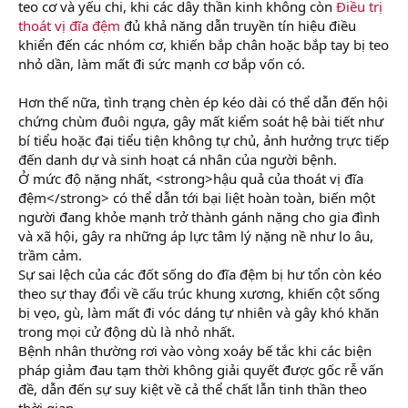
teo cơ và yếu chi, khi các dây thần kinh không còn
Điều trị
thoát vị đĩa đệm
đủ khả năng dẫn truyền tín hiệu điều
khiển đến các nhóm cơ, khiến bắp chân hoặc bắp tay bị teo
nhỏ dần, làm mất đi sức mạnh cơ bắp vốn có.
Hơn thế nữa, tình trạng chèn ép kéo dài có thể dẫn đến hội
chứng chùm đuôi ngựa, gây mất kiểm soát hệ bài tiết như
bí tiểu hoặc đại tiểu tiện không tự chủ, ảnh hưởng trực tiếp
đến danh dự và sinh hoạt cá nhân của người bệnh.
Ở mức độ nặng nhất, <strong>hậu quả của thoát vị đĩa
đệm</strong> có thể dẫn tới bại liệt hoàn toàn, biến một
người đang khỏe mạnh trở thành gánh nặng cho gia đình
và xã hội, gây ra những áp lực tâm lý nặng nề như lo âu,
trầm cảm.
Sự sai lệch của các đốt sống do đĩa đệm bị hư tổn còn kéo
theo sự thay đổi về cấu trúc khung xương, khiến cột sống
bị vẹo, gù, làm mất đi vóc dáng tự nhiên và gây khó khăn
trong mọi cử động dù là nhỏ nhất.
Bệnh nhân thường rơi vào vòng xoáy bế tắc khi các biện
pháp giảm đau tạm thời không giải quyết được gốc rễ vấn
đề, dẫn đến sự suy kiệt về cả thể chất lẫn tinh thần theo
thời gian.