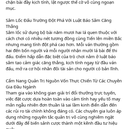
chặn bài đầy kịch tính, lật ngược thế cờ vô cùng ngoạn
mục.
Sâm Lốc Đấu Trường Đột Phá Với Luật Báo Sâm Căng
Thẳng
Sâm lốc sử dụng bộ bài năm mươi hai lá quen thuộc với
cách chơi có nhiều nét tương đồng cùng Tiến lên miền Bắc
nhưng mang tính đột phá cao hơn. Mỗi ván thường gồm
hai đến bốn người và mỗi người nhận mười lá bài để thi
đấu. Điểm hấp dẫn đặc biệt của trò chơi nằm ở luật báo
sâm tạo cảm giác căng thẳng, kịch tính ngay từ đầu ván
đấu, mở ra cơ hội nhân đôi tài sản cho người có bản lĩnh.
Cẩm Nang Quản Trị Nguồn Vốn Thực Chiến Từ Các Chuyên
Gia Đầu Ngành
Tham gia vào không gian giải trí đổi thưởng trực tuyến,
việc đặt cược dựa hoàn toàn vào cảm tính hay yếu tố may
mắn ngẫu nhiên đơn thuần là sai lầm kinh điển dẫn đến
các rủi ro tài chính không đáng có. Các chuyên gia luôn áp
dụng những nguyên tắc quản trị vô cùng nghiêm ngặt
dưới đây để biến sảnh cược thành một kênh đầu tư hiệu
quả: