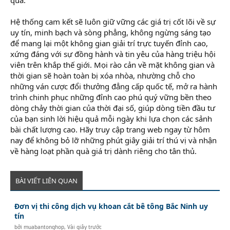
Hệ thống cam kết sẽ luôn giữ vững các giá trị cốt lõi về sự
uy tín, minh bạch và sòng phẳng, không ngừng sáng tạo
để mang lại một không gian giải trí trực tuyến đỉnh cao,
xứng đáng với sự đồng hành và tin yêu của hàng triệu hội
viên trên khắp thế giới. Mọi rào cản về mặt không gian và
thời gian sẽ hoàn toàn bị xóa nhòa, nhường chỗ cho
những ván cược đổi thưởng đẳng cấp quốc tế, mở ra hành
trình chinh phục những đỉnh cao phú quý vững bền theo
dòng chảy thời gian của thời đại số, giúp dòng tiền đầu tư
của bạn sinh lời hiệu quả mỗi ngày khi lựa chọn các sảnh
bài chất lượng cao. Hãy truy cập trang web ngay từ hôm
nay để không bỏ lỡ những phút giây giải trí thú vị và nhận
về hàng loạt phần quà giá trị dành riêng cho tân thủ.
BÀI VIẾT LIÊN QUAN
Đơn vị thi công dịch vụ khoan cắt bê tông Bắc Ninh uy
tín
bởi
muabantonghop
,
Vài giây trước