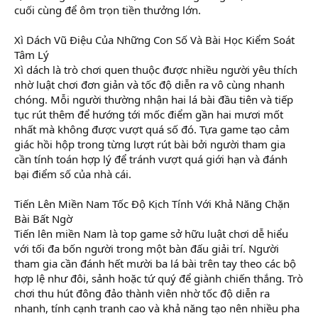
cuối cùng để ôm trọn tiền thưởng lớn.
Xì Dách Vũ Điệu Của Những Con Số Và Bài Học Kiểm Soát
Tâm Lý
Xì dách là trò chơi quen thuộc được nhiều người yêu thích
nhờ luật chơi đơn giản và tốc độ diễn ra vô cùng nhanh
chóng. Mỗi người thường nhận hai lá bài đầu tiên và tiếp
tục rút thêm để hướng tới mốc điểm gần hai mươi mốt
nhất mà không được vượt quá số đó. Tựa game tạo cảm
giác hồi hộp trong từng lượt rút bài bởi người tham gia
cần tính toán hợp lý để tránh vượt quá giới hạn và đánh
bại điểm số của nhà cái.
Tiến Lên Miền Nam Tốc Độ Kịch Tính Với Khả Năng Chặn
Bài Bất Ngờ
Tiến lên miền Nam là top game sở hữu luật chơi dễ hiểu
với tối đa bốn người trong một bàn đấu giải trí. Người
tham gia cần đánh hết mười ba lá bài trên tay theo các bộ
hợp lệ như đôi, sảnh hoặc tứ quý để giành chiến thắng. Trò
chơi thu hút đông đảo thành viên nhờ tốc độ diễn ra
nhanh, tính cạnh tranh cao và khả năng tạo nên nhiều pha