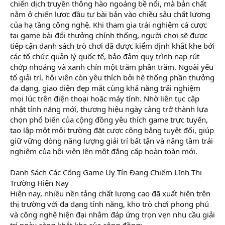
chiến dịch truyền thông hào ngoáng bề nổi, mà bản chất
nằm ở chiến lược đầu tư bài bản vào chiều sâu chất lượng
của hạ tầng công nghệ. Khi tham gia trải nghiệm cá cược
tại game bài đổi thưởng chính thống, người chơi sẽ được
tiếp cận danh sách trò chơi đã được kiểm định khắt khe bởi
các tổ chức quản lý quốc tế, bảo đảm quy trình nạp rút
chớp nhoáng và xanh chín một trăm phần trăm. Ngoài yếu
tố giải trí, hội viên còn yêu thích bởi hệ thống phần thưởng
đa dạng, giao diện đẹp mắt cùng khả năng trải nghiệm
mọi lúc trên điện thoại hoặc máy tính. Nhờ liên tục cập
nhật tính năng mới, thương hiệu ngày càng trở thành lựa
chọn phổ biến của cộng đồng yêu thích game trực tuyến,
tạo lập một môi trường đặt cược công bằng tuyệt đối, giúp
giữ vững dòng năng lượng giải trí bất tận và nâng tầm trải
nghiệm của hội viên lên một đẳng cấp hoàn toàn mới.
Danh Sách Các Cổng Game Uy Tín Đang Chiếm Lĩnh Thị
Trường Hiện Nay
Hiện nay, nhiều nền tảng chất lượng cao đã xuất hiện trên
thị trường với đa dạng tính năng, kho trò chơi phong phú
và công nghệ hiện đại nhằm đáp ứng trọn vẹn nhu cầu giải
trí ngày càng khắt khe của cộng đồng: