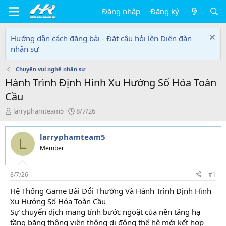
Đăng nhập
Đăng ký
Hướng dẫn cách đăng bài - Đặt câu hỏi lên Diễn đàn
nhân sự
Chuyện vui nghề nhân sự
Hành Trình Định Hình Xu Hướng Số Hóa Toàn
Cầu
T
N
larryphamteam5
8/7/26
h
g
r
à
larryphamteam5
e
y
L
a
g
Member
d
ử
s
i
t
8/7/26
#1
a
Hệ Thống Game Bài Đổi Thưởng Và Hành Trình Định Hình
r
Xu Hướng Số Hóa Toàn Cầu
t
e
Sự chuyển dịch mang tính bước ngoặt của nền tảng hạ
r
tầng băng thông viễn thông di động thế hệ mới kết hợp