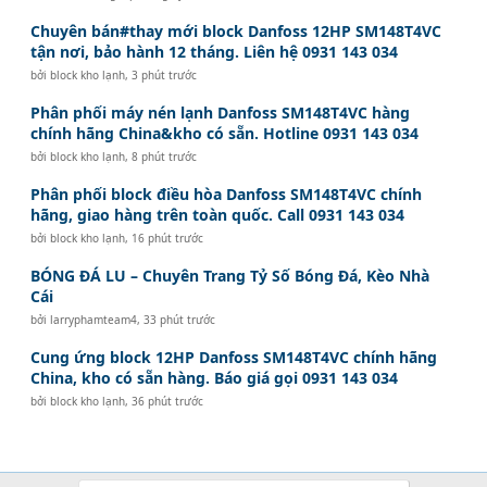
Chuyên bán#thay mới block Danfoss 12HP SM148T4VC
tận nơi, bảo hành 12 tháng. Liên hệ 0931 143 034
bởi
block kho lạnh
,
3 phút trước
Phân phối máy nén lạnh Danfoss SM148T4VC hàng
chính hãng China&kho có sẵn. Hotline 0931 143 034
bởi
block kho lạnh
,
8 phút trước
Phân phối block điều hòa Danfoss SM148T4VC chính
hãng, giao hàng trên toàn quốc. Call 0931 143 034
bởi
block kho lạnh
,
16 phút trước
BÓNG ĐÁ LU – Chuyên Trang Tỷ Số Bóng Đá, Kèo Nhà
Cái
bởi
larryphamteam4
,
33 phút trước
Cung ứng block 12HP Danfoss SM148T4VC chính hãng
China, kho có sẵn hàng. Báo giá gọi 0931 143 034
bởi
block kho lạnh
,
36 phút trước