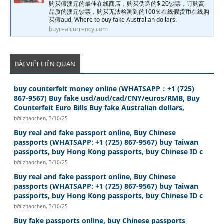
购买假澳元的最佳在线商店，购买伪造的$ 20钞票，订购高
品质的澳元钞票，购买无法检测到的100％在线假货币在线购
买假aud, Where to buy fake Australian dollars.
buyrealcurrency.com
BÀI VIẾT LIÊN QUAN
buy counterfeit money online (WHATSAPP：+1 (725)
867-9567) Buy fake usd/aud/cad/CNY/euros/RMB, Buy
Counterfeit Euro Bills Buy fake Australian dollars,
bởi
zhaochen
,
3/10/25
Buy real and fake passport online, Buy Chinese
passports (WHATSAPP: +1 (725) 867-9567) buy Taiwan
passports, buy Hong Kong passports, buy Chinese ID c
bởi
zhaochen
,
3/10/25
Buy real and fake passport online, Buy Chinese
passports (WHATSAPP: +1 (725) 867-9567) buy Taiwan
passports, buy Hong Kong passports, buy Chinese ID c
bởi
zhaochen
,
3/10/25
Buy fake passports online, buy Chinese passports