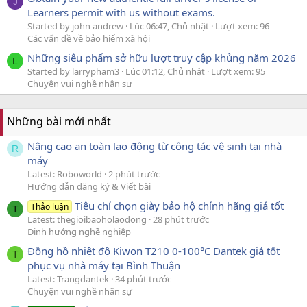
J
Learners permit with us without exams.
Started by john andrew
Lúc 06:47, Chủ nhật
Lượt xem: 96
Các vấn đề về bảo hiểm xã hội
Những siêu phẩm sở hữu lượt truy cập khủng năm 2026
L
Started by larrypham3
Lúc 01:12, Chủ nhật
Lượt xem: 95
Chuyện vui nghề nhân sự
Những bài mới nhất
Nâng cao an toàn lao động từ công tác vệ sinh tại nhà
R
máy
Latest: Roboworld
2 phút trước
Hướng dẫn đăng ký & Viết bài
Tiêu chí chọn giày bảo hộ chính hãng giá tốt
Thảo luận
T
Latest: thegioibaoholaodong
28 phút trước
Định hướng nghề nghiệp
Đồng hồ nhiệt độ Kiwon T210 0-100°C Dantek giá tốt
T
phục vụ nhà máy tại Bình Thuận
Latest: Trangdantek
34 phút trước
Chuyện vui nghề nhân sự