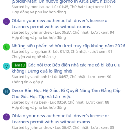
[Spider-Man: Un nuovo giorno in Al𝚝a Def𝚒nizi𝚘𝚗e
Started by monicauoz
Lúc 01:45, Thứ hai
Lượt xem: 119
Hợp đồng và phụ lục hợp đồng
Obtain your new authentic full driver's license or
J
Learners permit with us without exams.
Started by john andrew
Lúc 06:37, Chủ nhật
Lượt xem: 94
Hợp đồng và phụ lục hợp đồng
Những siêu phẩm sở hữu lượt truy cập khủng năm 2026
L
Started by larrypham3
Lúc 01:12, Chủ nhật
Lượt xem: 91
Chuyện vui nghề nhân sự
Góc nội trợ: Bếp điện nhà các mẹ có bị kêu u u
Tâm sự
V
không? Đừng quá lo lắng nhé!
Started by vanthanh1
Lúc 04:57, Chủ nhật
Lượt xem: 90
Thông tin & góp ý
Decor Bàn Học Hệ Giàu: Bí Quyết Nâng Tầm Đẳng Cấp
H
Cho Góc Học Tập Và Làm Việc
Started by Hiru Desk
Lúc 03:59, Chủ nhật
Lượt xem: 88
Hợp đồng và phụ lục hợp đồng
Obtain your new authentic full driver's license or
J
Learners permit with us without exams.
Started by john andrew
Lúc 06:47, Chủ nhật
Lượt xem: 85