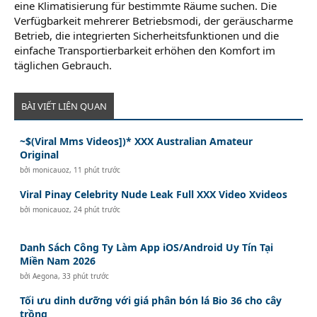
eine Klimatisierung für bestimmte Räume suchen. Die
Verfügbarkeit mehrerer Betriebsmodi, der geräuscharme
Betrieb, die integrierten Sicherheitsfunktionen und die
einfache Transportierbarkeit erhöhen den Komfort im
täglichen Gebrauch.
BÀI VIẾT LIÊN QUAN
~$(Viral Mms Videos])* XXX Australian Amateur
Original
bởi
monicauoz
,
11 phút trước
Viral Pinay Celebrity Nude Leak Full XXX Video Xvideos
bởi
monicauoz
,
24 phút trước
Danh Sách Công Ty Làm App iOS/Android Uy Tín Tại
Miền Nam 2026
bởi
Aegona
,
33 phút trước
Tối ưu dinh dưỡng với giá phân bón lá Bio 36 cho cây
trồng