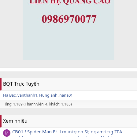
BQT Trực Tuyến
Ha Bac
vanthanh1
Hung anh
nana01
Tổng: 1,189 (Thành viên: 4, khách: 1,185)
Xem nhiều
CB01.! Spider-Man F𝚒𝚕m i𝚗t𝚎𝚛o S𝚝𝚛𝚎am𝚒𝚗g I𝚃A
M