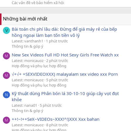
Các vấn đề về bảo hiểm xã hội
Những bài mới nhất
Bài toán chi phí lâu dài: Đừng để giá máy rẻ của bếp
V
hồng ngoại làm bạn tốn tiền vô lý
Latest: vanthanh1
1 phút trước
Thông tin & góp ý
New Sex Videos Full HD Hot Sexy Girls Free Watch xx
M
Latest: monicauoz
2 phút trước
Hợp đồng và phụ lục hợp đồng
√+√+ +SEXVIDEOXXX) malayalam sex video xxx Porn
M
Latest: monicauoz
5 phút trước
Hợp đồng và phụ lục hợp đồng
Kỹ thuật dùng Phân bón lá 30-10-10 giúp cây vọt đọt
N
khỏe
Latest: nana01
5 phút trước
Thông tin & góp ý
++!~!++SeX~VIDEOs~XXX!^!)XXX Xxx bahan
M
Latest: monicauoz
8 phút trước
Hợp đồng và phụ lục hợp đồng