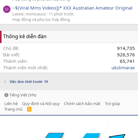
~$(Viral Mms Videos])* XXX Australian Amateur Original
M
Latest: monicauoz
11 phút trước
Hợp đồng và phụ lục hợp đồng
Thống kê diễn đàn
Chủ đề
914,735
Bài viết
926,576
Thành viên
65,741
Thành viên mới nhất
ukslimarax
Việc làm thời Covid- 19
Tiếng Việt (VN)
Liên hệ
Quy định và Nội quy
Chính sách bảo mật
Trợ giúp
Trang chủ
R
S
S