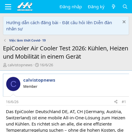
Đăng nhập
Đăng ký
Hướng dẫn cách đăng bài - Đặt câu hỏi lên Diễn đàn
nhân sự
Việc làm thời Covid- 19
EpiCooler Air Cooler Test 2026: Kühlen, Heizen
und Mobilität in einem Gerät
T
N
calvistopnews
16/6/26
h
g
r
à
calvistopnews
e
y
C
a
g
Member
d
ử
s
i
t
16/6/26
#1
a
Das EpiCooler Deutschland DE, AT, CH (Germany, Austria,
r
Switzerland) ist eine mobile All-in-One-Lösung zum Heizen
t
e
und Kühlen. Es richtet sich an alle, die eine effiziente
r
Temperaturregelung suchen – ohne die hohen Kosten, die