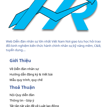
Web Diễn đàn nhân sự lớn nhất Việt Nam Nơi giao lưu học hỏi trao
đổi kinh nghiệm kiến thức hành chính nhân sự,kỹ năng mềm, C&B,
tuyển dụng....
Giới Thiệu
Về Diễn đàn nhân sự
Hướng dẫn đăng ký & Viết bài
Mẫu quy trình, quy chế
Thoả Thuận
Nội Quy diễn đàn
Thông tin - Góp ý
Tất tần tật vấn đề về Luật lao động