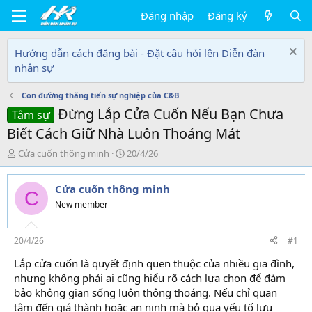
Đăng nhập
Đăng ký
Hướng dẫn cách đăng bài - Đặt câu hỏi lên Diễn đàn
nhân sự
Con đường thăng tiến sự nghiệp của C&B
Đừng Lắp Cửa Cuốn Nếu Bạn Chưa
Tâm sự
Biết Cách Giữ Nhà Luôn Thoáng Mát
T
N
Cửa cuốn thông minh
20/4/26
h
g
r
à
Cửa cuốn thông minh
e
y
C
a
g
New member
d
ử
s
i
t
20/4/26
#1
a
Lắp cửa cuốn là quyết định quen thuộc của nhiều gia đình,
r
nhưng không phải ai cũng hiểu rõ cách lựa chọn để đảm
t
e
bảo không gian sống luôn thông thoáng. Nếu chỉ quan
r
tâm đến giá thành hoặc an ninh mà bỏ qua yếu tố lưu