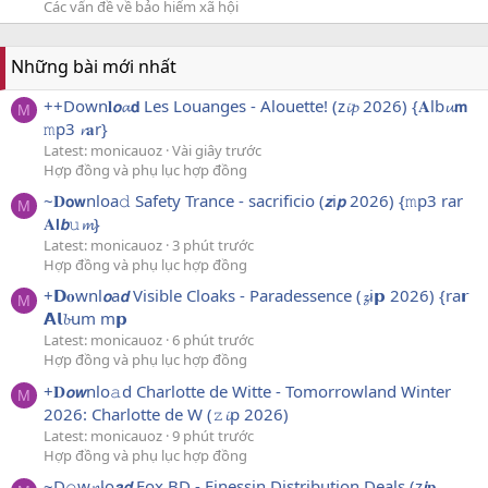
Các vấn đề về bảo hiểm xã hội
Những bài mới nhất
++Down𝐥𝙤𝓪𝗱 Les Louanges - Alouette! (z𝓲𝓹 2026) {𝐀lb𝓾𝗺
M
𝚖p3 𝓻𝐚r}
Latest: monicauoz
Vài giây trước
Hợp đồng và phụ lục hợp đồng
~𝐃𝗼𝘄nloa𝚍 Safety Trance - sacrificio (𝙯i𝙥 2026) {𝚖p3 rar
M
𝐀𝗹𝙗𝚞𝓶}
Latest: monicauoz
3 phút trước
Hợp đồng và phụ lục hợp đồng
+𝗗𝐨wnl𝙤a𝙙 Visible Cloaks - Paradessence (𝔃i𝗽 2026) {ra𝗿
M
𝗔𝗹𝓫um m𝗽
Latest: monicauoz
6 phút trước
Hợp đồng và phụ lục hợp đồng
+𝐃𝙤𝙬nlo𝚊d Charlotte de Witte - Tomorrowland Winter
M
2026: Charlotte de W (𝚣𝓲p 2026)
Latest: monicauoz
9 phút trước
Hợp đồng và phụ lục hợp đồng
~D𝚘w𝓷lo𝙖𝙙 Fox BD - Finessin Distribution Deals (z𝙞𝐩