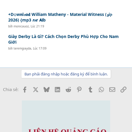
+D𝚘w𝗻l𝓸a𝐝 William Matheny - Material Witness (𝔃i𝓹
2026) {mp3 𝙧𝓪r 𝗔𝐥b
bởi
monicauoz
,
Lúc 21:19
Giày Derby Là Gì? Cách Chọn Derby Phù Hợp Cho Nam
Giới
bởi
laremgiayda
,
Lúc 17:09
Bạn phải đăng nhập hoặc đăng ký để bình luận.
Facebook
X
Bluesky
LinkedIn
Reddit
Pinterest
Tumblr
WhatsApp
Email
Li
Chia sẻ: