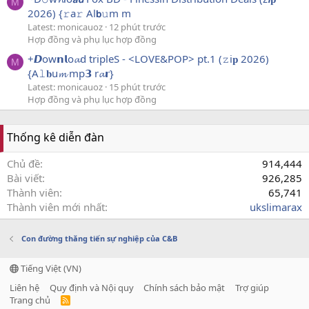
M
2026) {𝚛a𝚛 Al𝗯𝚞m m
Latest: monicauoz
12 phút trước
Hợp đồng và phụ lục hợp đồng
+𝘿ow𝗻𝗹o𝓪d tripleS - <LOVE&POP> pt.1 (𝚣i𝐩 2026)
M
{A𝚕𝐛u𝓶 mp𝟯 r𝓪𝗿}
Latest: monicauoz
15 phút trước
Hợp đồng và phụ lục hợp đồng
Thống kê diễn đàn
Chủ đề
914,444
Bài viết
926,285
Thành viên
65,741
Thành viên mới nhất
ukslimarax
Con đường thăng tiến sự nghiệp của C&B
Tiếng Việt (VN)
Liên hệ
Quy định và Nội quy
Chính sách bảo mật
Trợ giúp
Trang chủ
R