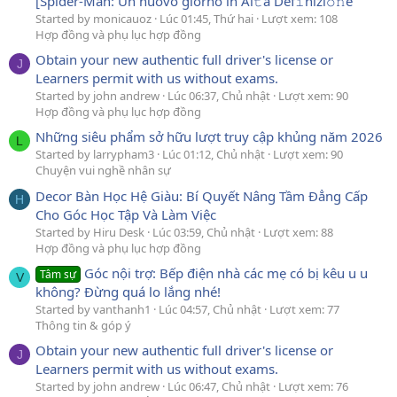
[Spider-Man: Un nuovo giorno in Al𝚝a Def𝚒nizi𝚘𝚗e
Started by monicauoz
Lúc 01:45, Thứ hai
Lượt xem: 108
Hợp đồng và phụ lục hợp đồng
Obtain your new authentic full driver's license or
J
Learners permit with us without exams.
Started by john andrew
Lúc 06:37, Chủ nhật
Lượt xem: 90
Hợp đồng và phụ lục hợp đồng
Những siêu phẩm sở hữu lượt truy cập khủng năm 2026
L
Started by larrypham3
Lúc 01:12, Chủ nhật
Lượt xem: 90
Chuyện vui nghề nhân sự
Decor Bàn Học Hệ Giàu: Bí Quyết Nâng Tầm Đẳng Cấp
H
Cho Góc Học Tập Và Làm Việc
Started by Hiru Desk
Lúc 03:59, Chủ nhật
Lượt xem: 88
Hợp đồng và phụ lục hợp đồng
Góc nội trợ: Bếp điện nhà các mẹ có bị kêu u u
Tâm sự
V
không? Đừng quá lo lắng nhé!
Started by vanthanh1
Lúc 04:57, Chủ nhật
Lượt xem: 77
Thông tin & góp ý
Obtain your new authentic full driver's license or
J
Learners permit with us without exams.
Started by john andrew
Lúc 06:47, Chủ nhật
Lượt xem: 76