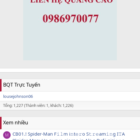
BQT Trực Tuyến
lousejohnson06
Tổng: 1,227 (Thành viên: 1, khách: 1,226)
Xem nhiều
CB01.! Spider-Man F𝚒𝚕m i𝚗t𝚎𝚛o S𝚝𝚛𝚎am𝚒𝚗g I𝚃A
M