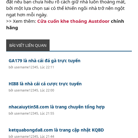
đặt nếu bạn chưa hiểu rõ cách giữ nhà luôn thoáng mát,
bởi một lựa chọn sai có thể khiến ngôi nhà trở nên ngột
ngạt hơn mỗi ngày.
>> Xem thêm:
Cửa cuốn khe thoáng Austdoor
chính
hãng
BÀI VIẾT LIÊN QUAN
GA179 là nhà cái đá gà trực tuyến
bởi
username12345
,
Lúc 22:11
HI88 là nhà cái cá cược trực tuyến
bởi
username12345
,
Lúc 22:00
nhacaiuytin58.com là trang chuyên tổng hợp
bởi
username12345
,
Lúc 21:55
ketquabongda8.com là trang cập nhật KQBD
bởi
username12345
,
Lúc 21:44