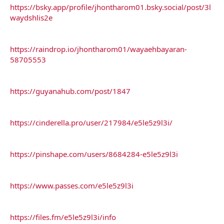
https://bsky.app/profile/jhontharom01.bsky.social/post/3l
waydshlis2e
https://raindrop.io/jhontharom01/wayaehbayaran-
58705553
https://guyanahub.com/post/1847
https://cinderella.pro/user/217984/e5le5z9l3i/
https://pinshape.com/users/8684284-e5le5z9l3i
https://www.passes.com/e5le5z9l3i
https://files.fm/e5le5z9l3i/info