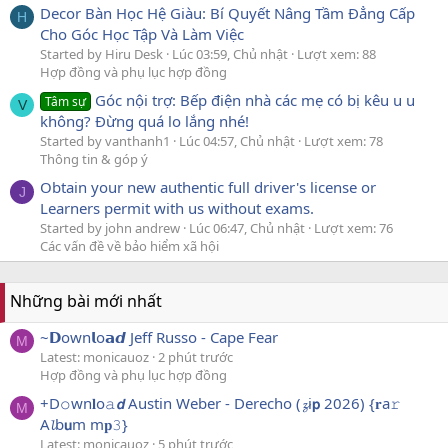
Decor Bàn Học Hệ Giàu: Bí Quyết Nâng Tầm Đẳng Cấp
H
Cho Góc Học Tập Và Làm Việc
Started by Hiru Desk
Lúc 03:59, Chủ nhật
Lượt xem: 88
Hợp đồng và phụ lục hợp đồng
Góc nội trợ: Bếp điện nhà các mẹ có bị kêu u u
Tâm sự
V
không? Đừng quá lo lắng nhé!
Started by vanthanh1
Lúc 04:57, Chủ nhật
Lượt xem: 78
Thông tin & góp ý
Obtain your new authentic full driver's license or
J
Learners permit with us without exams.
Started by john andrew
Lúc 06:47, Chủ nhật
Lượt xem: 76
Các vấn đề về bảo hiểm xã hội
Những bài mới nhất
~𝗗own𝗹o𝗮𝙙 Jeff Russo - Cape Fear
M
Latest: monicauoz
2 phút trước
Hợp đồng và phụ lục hợp đồng
+D𝚘wn𝐥o𝚊𝙙 Austin Weber - Derecho (𝔃i𝗽 2026) {𝐫a𝚛
M
A𝓵b𝘂m m𝐩𝟹}
Latest: monicauoz
5 phút trước