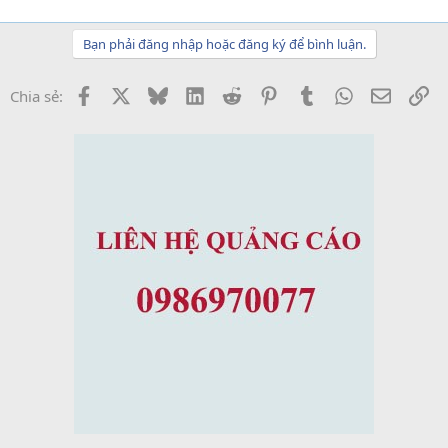
Bạn phải đăng nhập hoặc đăng ký để bình luận.
Facebook
X
Bluesky
LinkedIn
Reddit
Pinterest
Tumblr
WhatsApp
Email
Li
Chia sẻ: