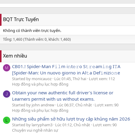
BQT Trực Tuyến
Không có thành viên trực tuyến.
Tổng: 1,460 (Thành viên: 0, khách: 1,460)
Xem nhiều
CB01.! Spider-Man F𝚒𝚕m i𝚗t𝚎𝚛o S𝚝𝚛𝚎am𝚒𝚗g I𝚃A
M
[Spider-Man: Un nuovo giorno in Al𝚝a Def𝚒nizi𝚘𝚗e
Started by monicauoz
Lúc 01:45, Thứ hai
Lượt xem: 112
Hợp đồng và phụ lục hợp đồng
Obtain your new authentic full driver's license or
J
Learners permit with us without exams.
Started by john andrew
Lúc 06:37, Chủ nhật
Lượt xem: 90
Hợp đồng và phụ lục hợp đồng
Những siêu phẩm sở hữu lượt truy cập khủng năm 2026
L
Started by larrypham3
Lúc 01:12, Chủ nhật
Lượt xem: 90
Chuyện vui nghề nhân sự