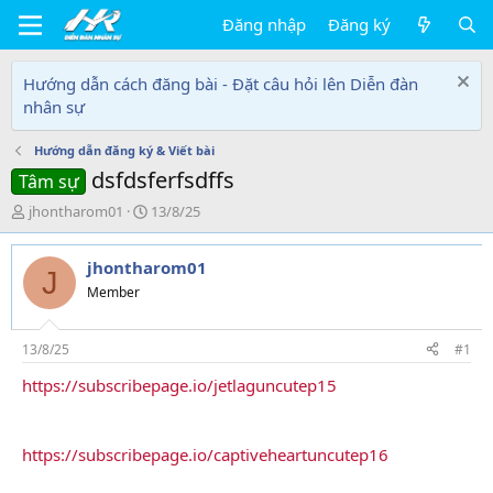
Đăng nhập
Đăng ký
Hướng dẫn cách đăng bài - Đặt câu hỏi lên Diễn đàn
nhân sự
Hướng dẫn đăng ký & Viết bài
dsfdsferfsdffs
Tâm sự
T
N
jhontharom01
13/8/25
h
g
r
à
jhontharom01
e
y
J
a
g
Member
d
ử
s
i
t
13/8/25
#1
a
https://subscribepage.io/jetlaguncutep15
r
t
e
r
https://subscribepage.io/captiveheartuncutep16