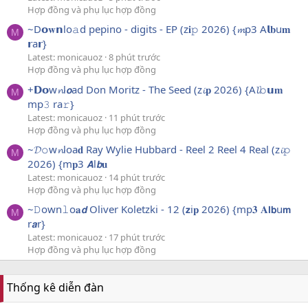
Hợp đồng và phụ lục hợp đồng
~D𝗼𝐰𝗻lo𝚊d pepino - digits - EP (z𝐢𝚙 2026) {𝓶p3 A𝗹𝐛u𝐦
M
𝗿a𝗿}
Latest: monicauoz
8 phút trước
Hợp đồng và phụ lục hợp đồng
+𝗗𝗼w𝓷l𝙤ad Don Moritz - The Seed (z𝓲𝐩 2026) {A𝓵𝚋𝘂𝐦
M
mp𝟹 ra𝚛}
Latest: monicauoz
11 phút trước
Hợp đồng và phụ lục hợp đồng
~𝓓𝚘w𝓷loa𝐝 Ray Wylie Hubbard - Reel 2 Reel 4 Real (z𝓲𝚙
M
2026) {m𝐩3 𝘼l𝙗𝐮
Latest: monicauoz
14 phút trước
Hợp đồng và phụ lục hợp đồng
~𝙳own𝚕o𝐚𝙙 Oliver Koletzki - 12 (𝘇i𝐩 2026) {mp𝟑 𝐀𝗹𝗯u𝗺
M
r𝙖r}
Latest: monicauoz
17 phút trước
Hợp đồng và phụ lục hợp đồng
Thống kê diễn đàn