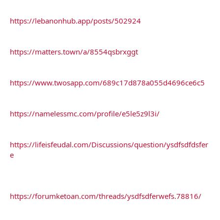
https://lebanonhub.app/posts/502924
https://matters.town/a/8554qsbrxggt
https://www.twosapp.com/689c17d878a055d4696ce6c5
https://namelessmc.com/profile/e5le5z9l3i/
https://lifeisfeudal.com/Discussions/question/ysdfsdfdsfer
e
https://forumketoan.com/threads/ysdfsdferwefs.78816/