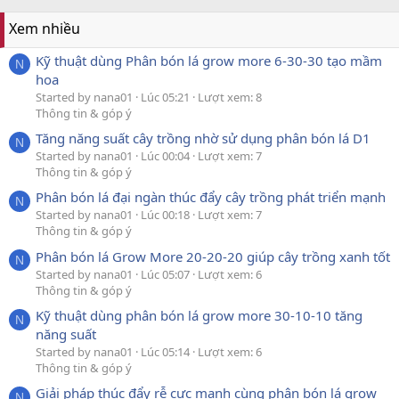
Xem nhiều
Kỹ thuật dùng Phân bón lá grow more 6-30-30 tạo mầm
N
hoa
Started by nana01
Lúc 05:21
Lượt xem: 8
Thông tin & góp ý
Tăng năng suất cây trồng nhờ sử dụng phân bón lá D1
N
Started by nana01
Lúc 00:04
Lượt xem: 7
Thông tin & góp ý
Phân bón lá đại ngàn thúc đẩy cây trồng phát triển mạnh
N
Started by nana01
Lúc 00:18
Lượt xem: 7
Thông tin & góp ý
Phân bón lá Grow More 20-20-20 giúp cây trồng xanh tốt
N
Started by nana01
Lúc 05:07
Lượt xem: 6
Thông tin & góp ý
Kỹ thuật dùng phân bón lá grow more 30-10-10 tăng
N
năng suất
Started by nana01
Lúc 05:14
Lượt xem: 6
Thông tin & góp ý
Giải pháp thúc đẩy rễ cực mạnh cùng phân bón lá grow
N