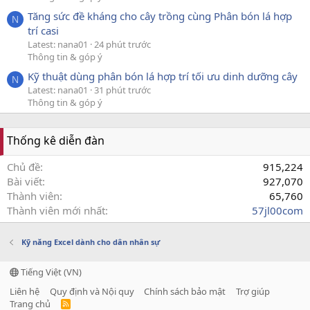
Tăng sức đề kháng cho cây trồng cùng Phân bón lá hợp
N
trí casi
Latest: nana01
24 phút trước
Thông tin & góp ý
Kỹ thuật dùng phân bón lá hợp trí tối ưu dinh dưỡng cây
N
Latest: nana01
31 phút trước
Thông tin & góp ý
Thống kê diễn đàn
Chủ đề
915,224
Bài viết
927,070
Thành viên
65,760
Thành viên mới nhất
57jl00com
Kỹ năng Excel dành cho dân nhân sự
Tiếng Việt (VN)
Liên hệ
Quy định và Nội quy
Chính sách bảo mật
Trợ giúp
Trang chủ
R