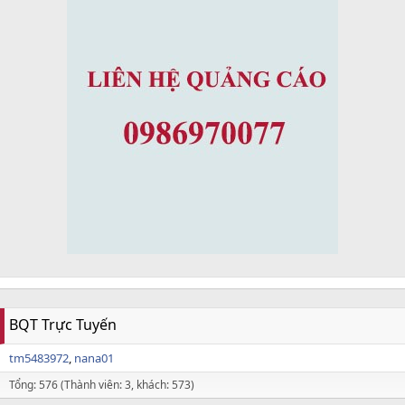
BQT Trực Tuyến
tm5483972
nana01
Tổng: 576 (Thành viên: 3, khách: 573)