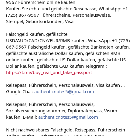
9567 Führerschein online kaufen
t
e
Kaufen Sie echte und gefälschte Reisepässe, WhatsApp: +1
r
(725) 867-9567 Führerscheine, Personalausweise,
Stempel, Geburtsurkunden, Visa
Falschgeld kaufen, gefälschte
USD/AUD/CAD/CNY/EUR/RMB kaufen, WhatsApp: +1 (725)
867-9567 Falschgeld kaufen, gefälschte Banknoten kaufen,
gefälschte australische Dollar kaufen, gefälschten RMB
online kaufen, gefälschte US-Dollar kaufen, gefälschte US-
Dollar kaufen, gefälschte CAD kaufen Telegram :
https://t.me/buy_real_and_fake_passport
Reisepass, Führerschein, Personalausweis, Visa kaufen ...
Google Chat:
authenticnotes5@gmail.com
Reisepass, Führerschein, Personalausweis,
Sozialversicherungsnummer, Diplomatenpass, Visum
kaufen, E-Mail:
authenticnotes5@gmail.com
Nicht nachweisbares Falschgeld, Reisepass, Führerschein
online kaufen ... WhatsApp: +1 (740) 280-2019