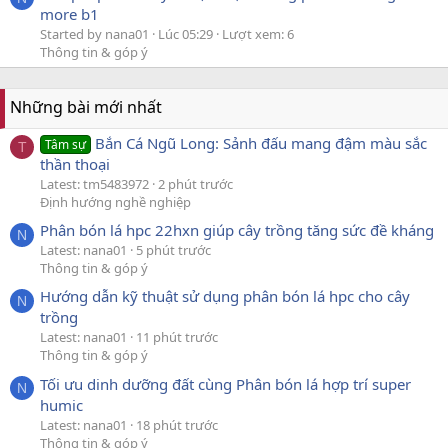
more b1
Started by nana01
Lúc 05:29
Lượt xem: 6
Thông tin & góp ý
Những bài mới nhất
Bắn Cá Ngũ Long: Sảnh đấu mang đậm màu sắc
Tâm sự
T
thần thoại
Latest: tm5483972
2 phút trước
Định hướng nghề nghiệp
Phân bón lá hpc 22hxn giúp cây trồng tăng sức đề kháng
N
Latest: nana01
5 phút trước
Thông tin & góp ý
Hướng dẫn kỹ thuật sử dụng phân bón lá hpc cho cây
N
trồng
Latest: nana01
11 phút trước
Thông tin & góp ý
Tối ưu dinh dưỡng đất cùng Phân bón lá hợp trí super
N
humic
Latest: nana01
18 phút trước
Thông tin & góp ý