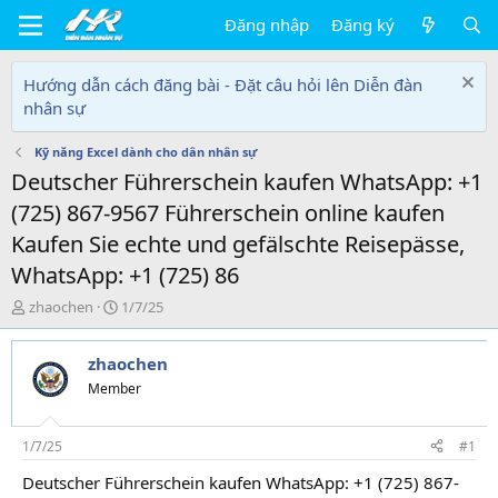
Đăng nhập
Đăng ký
Hướng dẫn cách đăng bài - Đặt câu hỏi lên Diễn đàn
nhân sự
Kỹ năng Excel dành cho dân nhân sự
Deutscher Führerschein kaufen WhatsApp: +1
(725) 867-9567 Führerschein online kaufen
Kaufen Sie echte und gefälschte Reisepässe,
WhatsApp: +1 (725) 86
T
N
zhaochen
1/7/25
h
g
r
à
zhaochen
e
y
a
g
Member
d
ử
s
i
t
1/7/25
#1
a
Deutscher Führerschein kaufen WhatsApp: +1 (725) 867-
r