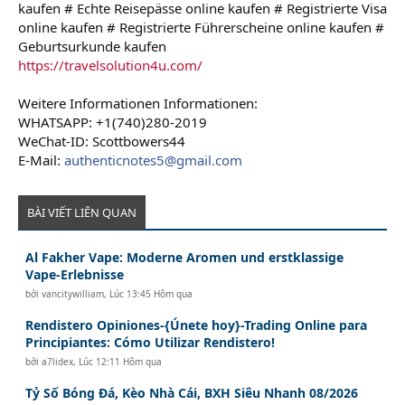
kaufen # Echte Reisepässe online kaufen # Registrierte Visa
online kaufen # Registrierte Führerscheine online kaufen #
Geburtsurkunde kaufen
https://travelsolution4u.com/
Weitere Informationen Informationen:
WHATSAPP: +1(740)280-2019
WeChat-ID: Scottbowers44
E-Mail:
authenticnotes5@gmail.com
BÀI VIẾT LIÊN QUAN
Al Fakher Vape: Moderne Aromen und erstklassige
Vape-Erlebnisse
bởi
vancitywilliam
,
Lúc 13:45 Hôm qua
Rendistero Opiniones-{Únete hoy}-Trading Online para
Principiantes: Cómo Utilizar Rendistero!
bởi
a7lidex
,
Lúc 12:11 Hôm qua
Tỷ Số Bóng Đá, Kèo Nhà Cái, BXH Siêu Nhanh 08/2026