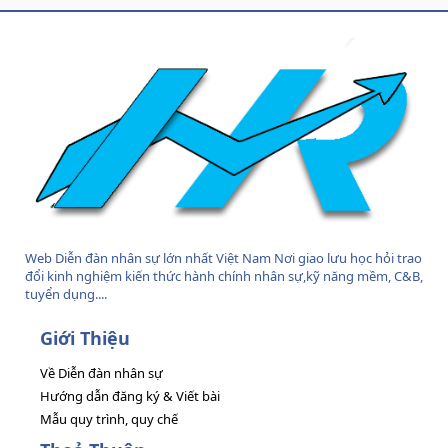
S
S
Web Diễn đàn nhân sự lớn nhất Việt Nam Nơi giao lưu học hỏi trao
đổi kinh nghiệm kiến thức hành chính nhân sự,kỹ năng mềm, C&B,
tuyển dụng....
Giới Thiệu
Về Diễn đàn nhân sự
Hướng dẫn đăng ký & Viết bài
Mẫu quy trình, quy chế