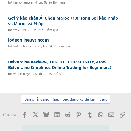
bởi
larryphamteam4
,
Lúc 08:26 Hôm qua
Gợi ý kèo châu Á: Chọn Maroc +1.0, rong Soi kèo Pháp
vs Maroc và Pháp
bởi
tm5483972
,
Lúc 07:21 Hôm qua
lodeonlineuytincom
bởi
lodeonlineuytincom
,
Lúc 04:36 Hôm qua
Belvoraine Review-(JOIN THE COMMUNITY)-How
Belvoraine Simplifies Online Trading for Beginners?
bởi
wifiprofitsystem
,
Lúc 17:06, Thứ sáu
Bạn phải đăng nhập hoặc đăng ký để bình luận.
Facebook
X
Bluesky
LinkedIn
Reddit
Pinterest
Tumblr
WhatsApp
Email
Li
Chia sẻ: