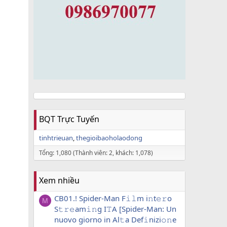
BQT Trực Tuyến
tinhtrieuan
thegioibaoholaodong
Tổng: 1,080 (Thành viên: 2, khách: 1,078)
Xem nhiều
CB01.! Spider-Man F𝚒𝚕m i𝚗t𝚎𝚛o
M
S𝚝𝚛𝚎am𝚒𝚗g I𝚃A [Spider-Man: Un
nuovo giorno in Al𝚝a Def𝚒nizi𝚘𝚗e