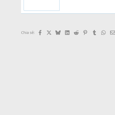
Facebook
X
Bluesky
LinkedIn
Reddit
Pinterest
Tumblr
What
Chia sẻ: