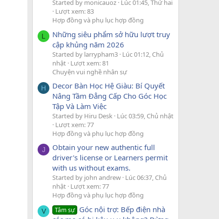
Started by monicauoz
Lúc 01:45, Thứ hai
Lượt xem: 83
Hợp đồng và phụ lục hợp đồng
Những siêu phẩm sở hữu lượt truy
L
cập khủng năm 2026
Started by larrypham3
Lúc 01:12, Chủ
nhật
Lượt xem: 81
Chuyện vui nghề nhân sự
Decor Bàn Học Hệ Giàu: Bí Quyết
H
Nâng Tầm Đẳng Cấp Cho Góc Học
Tập Và Làm Việc
Started by Hiru Desk
Lúc 03:59, Chủ nhật
Lượt xem: 77
Hợp đồng và phụ lục hợp đồng
Obtain your new authentic full
J
driver's license or Learners permit
with us without exams.
Started by john andrew
Lúc 06:37, Chủ
nhật
Lượt xem: 77
Hợp đồng và phụ lục hợp đồng
Góc nội trợ: Bếp điện nhà
Tâm sự
V