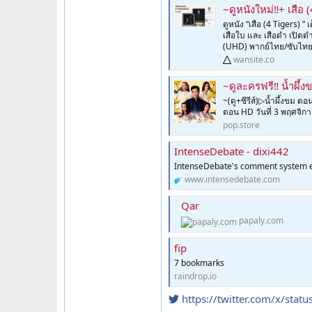
~ดูหนังใหม่‼️+ เสือ
ดูหนัง “เสือ (4 Tigers) 
เสือใบ และ เสือดำ เปิดตำ
(UHD) พากย์ไทย/ซับไทย ด
wansite.co
~ดูละครฟรี‼️ น้ำผึ้ง
~(ดู+ซีรีส์)▷น้ำผึ้งขม ต
ตอน HD วันที่ 3 พฤศจิกา
pop.store
IntenseDebate - dixi442
IntenseDebate's comment system en
www.intensedebate.com
Qar
papaly.com
fip
7 bookmarks
raindrop.io
https://twitter.com/x/st