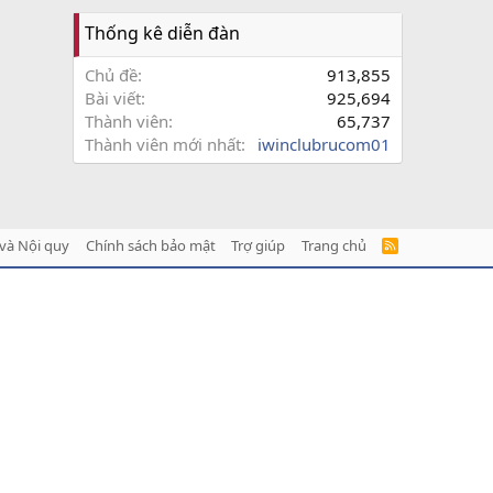
Thống kê diễn đàn
Chủ đề
913,855
Bài viết
925,694
Thành viên
65,737
Thành viên mới nhất
iwinclubrucom01
và Nội quy
Chính sách bảo mật
Trợ giúp
Trang chủ
R
S
S