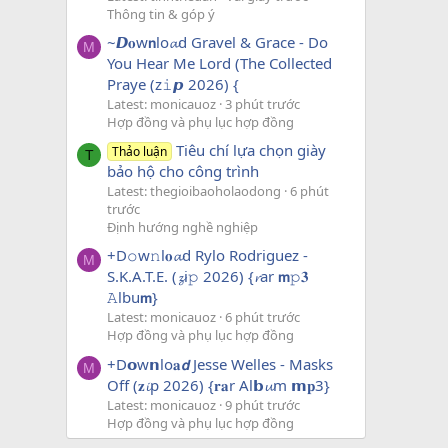
Thông tin & góp ý
~𝘿𝐨w𝗻lo𝓪d Gravel & Grace - Do
M
You Hear Me Lord (The Collected
Praye (z𝚒𝙥 2026) {
Latest: monicauoz
3 phút trước
Hợp đồng và phụ lục hợp đồng
Tiêu chí lựa chọn giày
Thảo luận
T
bảo hộ cho công trình
Latest: thegioibaoholaodong
6 phút
trước
Định hướng nghề nghiệp
+D𝚘w𝚗l𝐨𝓪d Rylo Rodriguez -
M
S.K.A.T.E. (𝔃i𝚙 2026) {𝓻ar 𝗺𝚙𝟑
𝙰lbu𝗺}
Latest: monicauoz
6 phút trước
Hợp đồng và phụ lục hợp đồng
+D𝗼w𝗻lo𝐚𝙙 Jesse Welles - Masks
M
Off (𝐳𝓲p 2026) {𝐫𝐚r Al𝗯𝓾m 𝗺𝐩3}
Latest: monicauoz
9 phút trước
Hợp đồng và phụ lục hợp đồng