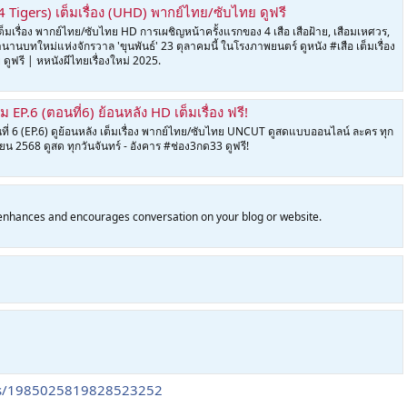
 (4 Tigers) เต็มเรื่อง (UHD) พากย์ไทย/ซับไทย ดูฟรี
” เต็มเรื่อง พากย์ไทย/ซับไทย HD การเผชิญหน้าครั้งแรกของ 4 เสือ เสือฝ้าย, เสือมเหศวร,
นานบทใหม่แห่งจักรวาล 'ขุนพันธ์' 23 ตุลาคมนี้ ในโรงภาพยนตร์ ดูหนัง #เสือ เต็มเรื่อง
ูฟรี | หหนังผีไทยเรื่องใหม่ 2025.
ขม EP.6 (ตอนที่6) ย้อนหลัง HD เต็มเรื่อง ฟรี!
อนที่ 6 (EP.6) ดูย้อนหลัง เต็มเรื่อง พากย์ไทย/ซับไทย UNCUT ดูสดแบบออนไลน์ ละคร ทุก
ยน 2568 ดูสด ทุกวันจันทร์ - อังคาร #ช่อง3กด33 ดูฟรี!
hances and encourages conversation on your blog or website.
atus/1985025819828523252