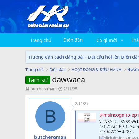
Diễn đàn
Trang chủ
Có gì mới
Thà
Hướng dẫn cách đăng bài - Đặt câu hỏi lên Diễn đà
Trang chủ
Diễn đàn
HOẠT ĐỘNG & ĐIỀU HÀNH
Hướng
dawwaea
Tâm sự
T
N
butcheraman
2/11/25
h
g
r
à
2/11/25
e
y
B
a
g
@msincognito-ep1
d
ử
VLINKとは、SNS
s
i
ンをさらに拡大したい
t
すすめのツールです。
a
butcheraman
vlink.de
r