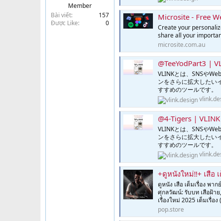
Member
t
Bài viết
157
Microsite - Free We
e
Được Like
0
r
Create your personalize
share all your importan
microsite.com.au
@TeeYodPart3 | V
VLINKとは、SNS
ンをさらに拡大したい
すすめのツールです。
vlink.de
@4-Tigers | VLINK
VLINKとは、SNS
ンをさらに拡大したい
すすめのツールです。
vlink.de
+ดูหนังใหม่‼️+ เสือ
ดูหนัง เสือ เต็มเรื่อง พ
ศุกลวัฒน์: รับบท เสือฝ้า
เรื่องใหม่ 2025 เต็มเรื่อ
pop.store