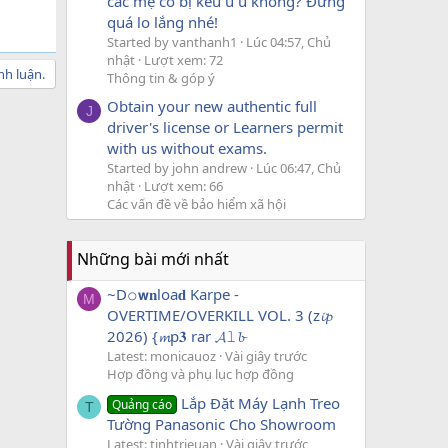
các mẹ có bị kêu u u không? Đừng
quá lo lắng nhé!
Started by vanthanh1
Lúc 04:57, Chủ
nhật
Lượt xem: 72
nh luận.
Thông tin & góp ý
Obtain your new authentic full
J
driver's license or Learners permit
with us without exams.
Started by john andrew
Lúc 06:47, Chủ
nhật
Lượt xem: 66
Các vấn đề về bảo hiểm xã hội
Những bài mới nhất
~D𝚘𝘄𝐧loa𝐝 Karpe -
M
OVERTIME/OVERKILL VOL. 3 (z𝓲𝓹
2026) {𝓶p𝟑 rar 𝓐𝚕𝓫
Latest: monicauoz
Vài giây trước
Hợp đồng và phụ lục hợp đồng
Lắp Đặt Máy Lạnh Treo
Quảng cáo
T
Tường Panasonic Cho Showroom
Latest: tinhtrieuan
Vài giây trước