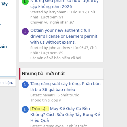
Những siêu phẩm sở hữu lượt truy
L
 Tây
cập khủng năm 2026
Started by larrypham3
Lúc 01:12, Chủ
nhật
Lượt xem: 91
Chuyện vui nghề nhân sự
ờ
Obtain your new authentic full
J
driver's license or Learners permit
with us without exams.
 bón
Started by john andrew
Lúc 06:47, Chủ
nhật
Lượt xem: 89
Các vấn đề về bảo hiểm xã hội
Những bài mới nhất
nh luận.
Tăng năng suất cây trồng: Phân bón
N
lá bio 36 giá bao nhiêu
Latest: nana01
5 phút trước
Thông tin & góp ý
May Đế Giày Có Bền
Thảo luận
L
Không? Cách Sửa Giày Tây Bung Đế
Hiệu Quả
Latest: laremgiayda
7 phút trước