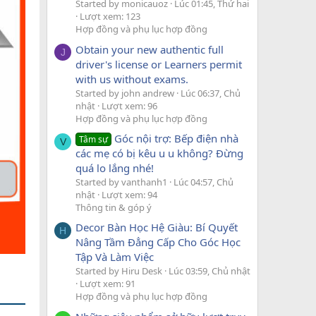
Started by monicauoz
Lúc 01:45, Thứ hai
Lượt xem: 123
Hợp đồng và phụ lục hợp đồng
Obtain your new authentic full
J
driver's license or Learners permit
with us without exams.
Started by john andrew
Lúc 06:37, Chủ
nhật
Lượt xem: 96
Hợp đồng và phụ lục hợp đồng
Góc nội trợ: Bếp điện nhà
Tâm sự
V
các mẹ có bị kêu u u không? Đừng
quá lo lắng nhé!
Started by vanthanh1
Lúc 04:57, Chủ
nhật
Lượt xem: 94
Thông tin & góp ý
Decor Bàn Học Hệ Giàu: Bí Quyết
H
Nâng Tầm Đẳng Cấp Cho Góc Học
Tập Và Làm Việc
Started by Hiru Desk
Lúc 03:59, Chủ nhật
Lượt xem: 91
Hợp đồng và phụ lục hợp đồng