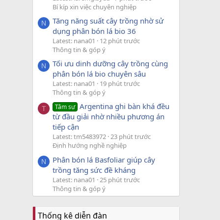
Bí kíp xin việc chuyên nghiệp
Tăng năng suất cây trồng nhờ sử
N
dụng phân bón lá bio 36
Latest: nana01
12 phút trước
Thông tin & góp ý
Tối ưu dinh dưỡng cây trồng cùng
N
phân bón lá bio chuyên sâu
Latest: nana01
19 phút trước
Thông tin & góp ý
Argentina ghi bàn khá đều
Tâm sự
T
từ đầu giải nhờ nhiều phương án
tiếp cận
Latest: tm5483972
23 phút trước
Định hướng nghề nghiệp
Phân bón lá Basfoliar giúp cây
N
trồng tăng sức đề kháng
Latest: nana01
25 phút trước
Thông tin & góp ý
Thống kê diễn đàn