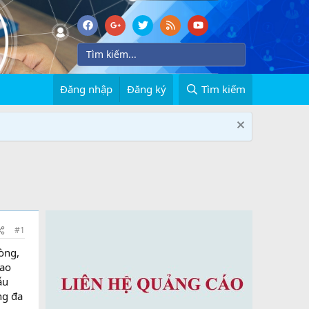
Đăng nhập
Đăng ký
Tìm kiếm
#1
òng,
dao
ẫu
ng đa