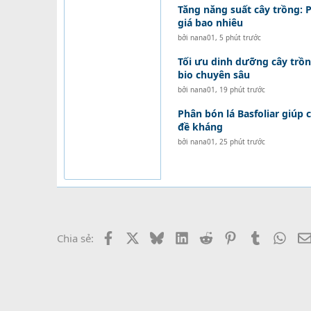
Tăng năng suất cây trồng: P
giá bao nhiêu
bởi
nana01
,
5 phút trước
Tối ưu dinh dưỡng cây trồn
bio chuyên sâu
bởi
nana01
,
19 phút trước
Phân bón lá Basfoliar giúp 
đề kháng
bởi
nana01
,
25 phút trước
Facebook
X
Bluesky
LinkedIn
Reddit
Pinterest
Tumblr
What
Chia sẻ: