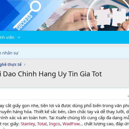
nh viên
n nhân sự
ghề thực tế
i Dao Chinh Hang Uy Tin Gia Tot
ay cắt giấy gọn nhẹ, tiện lợi và được dùng phổ biến trong văn ph
uyển hàng hóa. Thiết kế sắc bén, cầm chắc tay và dễ thay lưỡi, 
chính xác và an toàn hơn. Tại Xsafe chúng tôi cung cấp đa dạng m
t rọc giấy:
Stanley
,
Total
,
Ingco
,
WadFow
… chất lượng cao, đáp ứ