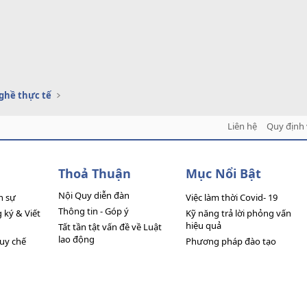
ghề thực tế
Liên hệ
Quy định 
Thoả Thuận
Mục Nổi Bật
Nội Quy diễn đàn
n sự
Việc làm thời Covid- 19
Thông tin - Góp ý
ký & Viết
Kỹ năng trả lời phỏng vấn
hiệu quả
Tất tần tật vấn đề về Luật
lao động
quy chế
Phương pháp đào tạo