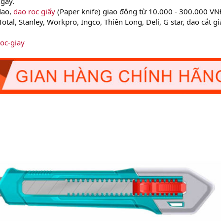
gày.
dao,
dao rọc giấy
(Paper knife) giao động từ 10.000 - 300.000 VN
Total, Stanley, Workpro, Ingco, Thiên Long, Deli, G star, dao cắt gi
roc-giay