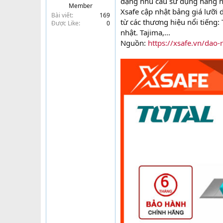
dạng nhu cầu sử dụng hàng n
Member
t
Xsafe cập nhật bảng giá lưỡi 
Bài viết
169
e
từ các thương hiệu nổi tiếng: 
Được Like
0
r
nhật. Tajima,...
Nguồn:
https://xsafe.vn/dao-