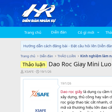
Diễn đàn
Trang chủ
Có gì mới
Thà
Hướng dẫn cách đăng bài - Đặt câu hỏi lên Diễn đà
Trang chủ
Diễn đàn
THẢO LUẬN
Kinh nghiệm làm n
Dao Roc Giay Mini Luo
Thảo luận
T
N
XSAFE
19/1/26
h
g
r
à
19/1/26
e
y
a
g
Dao rọc giấy
là dụng cụ cầm t
d
ử
xây dựng, thủ công hay vận ch
s
i
rọc giúp thao tác cắt nhanh, 
t
mã và thương hiệu lớn dao cắ
a
XSAFE
r