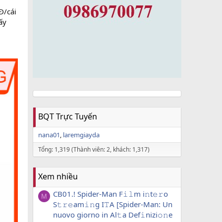
Đ/cái
ấy
BQT Trực Tuyến
nana01
laremgiayda
Tổng: 1,319 (Thành viên: 2, khách: 1,317)
Xem nhiều
CB01.! Spider-Man F𝚒𝚕m i𝚗t𝚎𝚛o
M
S𝚝𝚛𝚎am𝚒𝚗g I𝚃A [Spider-Man: Un
nuovo giorno in Al𝚝a Def𝚒nizi𝚘𝚗e