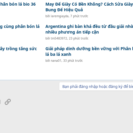
hân bón lá bio 36
May Đế Giày Có Bền Không? Cách Sửa Giày
Bung Đế Hiệu Quả
bởi
laremgiayda
,
7 phút trước
g cùng phân bón lá
Argentina ghi bàn khá đều từ đầu giải nh
nhiều phương án tiếp cận
bởi
tm5483972
,
23 phút trước
cây trồng tăng sức
Giải pháp dinh dưỡng bền vững với Phân
lá ba lá xanh
bởi
nana01
,
33 phút trước
Bạn phải đăng nhập hoặc đăng ký để bì
sApp
Email
Link