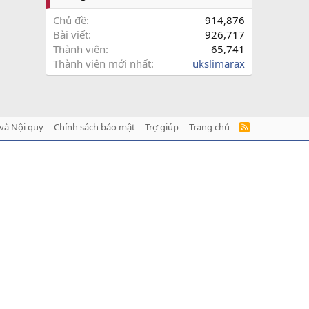
Chủ đề
914,876
Bài viết
926,717
Thành viên
65,741
Thành viên mới nhất
ukslimarax
và Nội quy
Chính sách bảo mật
Trợ giúp
Trang chủ
R
S
S