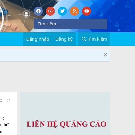
Đăng nhập
Đăng ký
Tìm kiếm
#1
ng
 thời
ệu