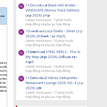
++Do𝚠n𝙡o𝚊𝗱 Black Veil Brides -
M
VINDICATE (Bonus Track Edition)
(𝐳i𝐩 2026) {m𝙥
Latest: monicauoz
7 phút trước
Hợp đồng và phụ lục hợp đồng
+D𝓸w𝙣l𝓸a𝓭 Luca Diallo - Silver (z𝓲𝚙
M
2026) {A𝓵b𝐮𝙢 𝚛𝐚𝐫 mp3}
Latest: monicauoz
10 phút trước
Hợp đồng và phụ lục hợp đồng
+D𝙤𝙬nl𝓸a𝐝 STEEL HEELS - This Is
M
My Way (𝙯i𝙥 2026) {A𝙡bu𝐦 𝙧𝗮𝚛
m𝙥3
Latest: monicauoz
14 phút trước
Hợp đồng và phụ lục hợp đồng
++D𝙤w𝓷l𝗼𝓪d Vários intérpretes -
M
Restaurant Lounge 2026 Vol. 4 (z𝓲𝓹
2026) {𝙢
Latest: monicauoz
17 phút trước
Hợp đồng và phụ lục hợp đồng