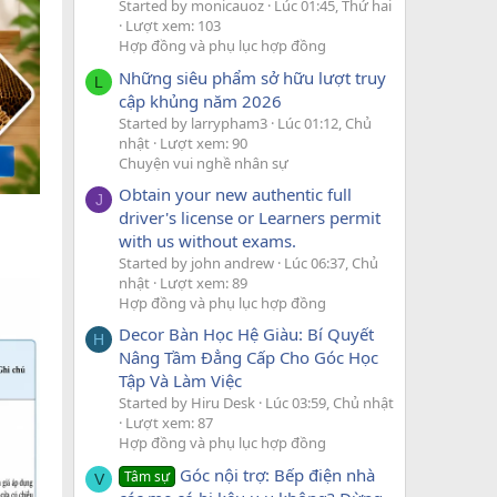
Started by monicauoz
Lúc 01:45, Thứ hai
Lượt xem: 103
Hợp đồng và phụ lục hợp đồng
Những siêu phẩm sở hữu lượt truy
L
cập khủng năm 2026
Started by larrypham3
Lúc 01:12, Chủ
nhật
Lượt xem: 90
Chuyện vui nghề nhân sự
Obtain your new authentic full
J
driver's license or Learners permit
with us without exams.
Started by john andrew
Lúc 06:37, Chủ
nhật
Lượt xem: 89
Hợp đồng và phụ lục hợp đồng
Decor Bàn Học Hệ Giàu: Bí Quyết
H
Nâng Tầm Đẳng Cấp Cho Góc Học
Tập Và Làm Việc
Started by Hiru Desk
Lúc 03:59, Chủ nhật
Lượt xem: 87
Hợp đồng và phụ lục hợp đồng
Góc nội trợ: Bếp điện nhà
Tâm sự
V