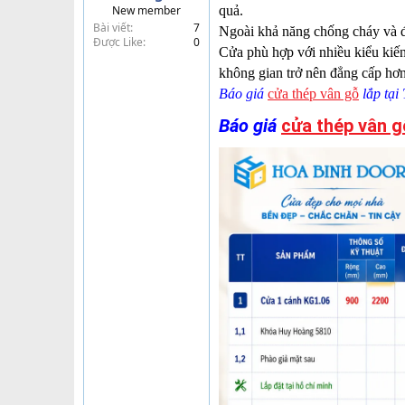
New member
quả.
t
Bài viết
7
e
Ngoài khả năng chống cháy và đ
Được Like
0
r
Cửa phù hợp với nhiều kiểu kiến
không gian trở nên đẳng cấp hơn
Báo giá
cửa thép vân gỗ
lắp tại
Báo giá
cửa thép vân g