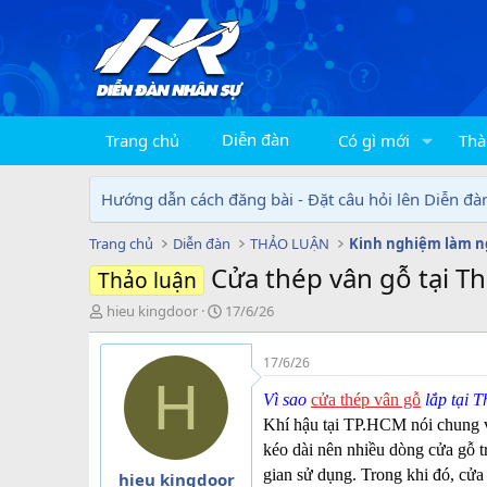
Diễn đàn
Trang chủ
Có gì mới
Thà
Hướng dẫn cách đăng bài - Đặt câu hỏi lên Diễn đà
Trang chủ
Diễn đàn
THẢO LUẬN
Kinh nghiệm làm n
Cửa thép vân gỗ tại T
Thảo luận
T
N
hieu kingdoor
17/6/26
h
g
r
à
17/6/26
e
y
H
a
g
Vì sao
cửa thép vân gỗ
lắp tại 
d
ử
Khí hậu tại TP.HCM nói chung 
s
i
t
kéo dài nên nhiều dòng cửa gỗ t
a
gian sử dụng. Trong khi đó, cửa 
hieu kingdoor
r