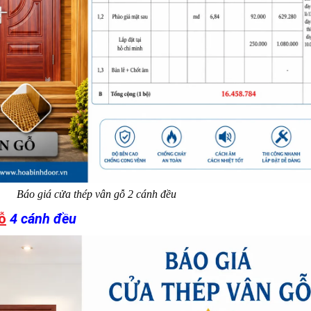
Báo giá cửa thép vân gỗ 2 cánh đều​
ỗ
4 cánh đều