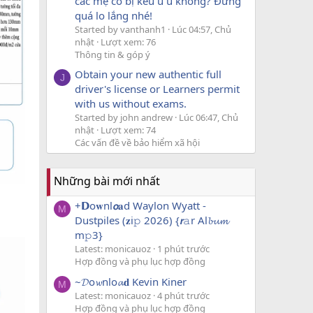
các mẹ có bị kêu u u không? Đừng
quá lo lắng nhé!
Started by vanthanh1
Lúc 04:57, Chủ
nhật
Lượt xem: 76
Thông tin & góp ý
Obtain your new authentic full
J
driver's license or Learners permit
with us without exams.
Started by john andrew
Lúc 06:47, Chủ
nhật
Lượt xem: 74
Các vấn đề về bảo hiểm xã hội
Những bài mới nhất
+𝗗o𝐰nl𝙤𝐚d Waylon Wyatt -
M
Dustpiles (𝐳i𝚙 2026) {𝙧𝚊r Al𝓫𝓾𝓶
m𝚙3}
Latest: monicauoz
1 phút trước
Hợp đồng và phụ lục hợp đồng
~𝓓o𝔀nlo𝓪𝐝 Kevin Kiner
M
Latest: monicauoz
4 phút trước
Hợp đồng và phụ lục hợp đồng