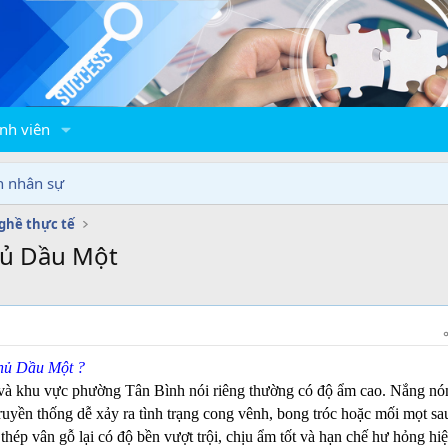
nh viên
n nhân sự
ghề thực tế
hủ Dầu Một
Thủ Dầu Một ?
và khu vực phường Tân Bình nói riêng thường có độ ẩm cao. Nắng nó
ruyền thống dễ xảy ra tình trạng cong vênh, bong tróc hoặc mối mọt sau
thép vân gỗ lại có độ bền vượt trội, chịu ẩm tốt và hạn chế hư hỏng hi