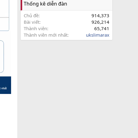
Thống kê diễn đàn
Chủ đề
914,373
Bài viết
926,214
Thành viên
65,741
Thành viên mới nhất
ukslimarax