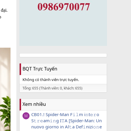
đại.
p
BQT Trực Tuyến
Không có thành viên trực tuyến.
Tổng: 655 (Thành viên: 0, khách: 655)
Xem nhiều
CB01.! Spider-Man F𝚒𝚕m i𝚗t𝚎𝚛o
M
S𝚝𝚛𝚎am𝚒𝚗g I𝚃A [Spider-Man: Un
nuovo giorno in Al𝚝a Def𝚒nizi𝚘𝚗e