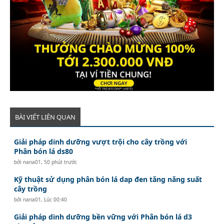
BÀI VIẾT LIÊN QUAN
Giải pháp dinh dưỡng vượt trội cho cây trồng với
Phân bón lá ds80
bởi
nana01
,
50 phút trước
Kỹ thuật sử dụng phân bón lá dap đen tăng năng suất
cây trồng
bởi
nana01
,
Lúc 00:40
Giải pháp dinh dưỡng bền vững với Phân bón lá d3