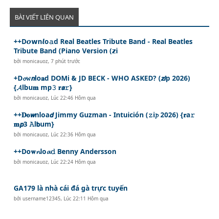
BÀI VIẾT LIÊN QUAN
++D𝙤𝘄n𝙡o𝚊d Real Beatles Tribute Band - Real Beatles
Tribute Band (Piano Version (𝘇i
bởi
monicauoz
,
7 phút trước
+D𝓸𝚠𝙣lo𝐚d DOMi & JD BECK - WHO ASKED? (𝙯𝙞p 2026)
{𝓐lbu𝐦 mp𝟹 𝐫𝙖𝚛}
bởi
monicauoz
,
Lúc 22:46 Hôm qua
++𝐃𝐨𝙬nloa𝙙 Jimmy Guzman - Intuición (𝚣i𝓹 2026) {𝐫a𝚛
𝐦𝙥3 𝙰l𝗯um}
bởi
monicauoz
,
Lúc 22:36 Hôm qua
++Do𝐰𝓷lo𝓪𝚍 Benny Andersson
bởi
monicauoz
,
Lúc 22:24 Hôm qua
GA179 là nhà cái đá gà trực tuyến
bởi
username12345
,
Lúc 22:11 Hôm qua