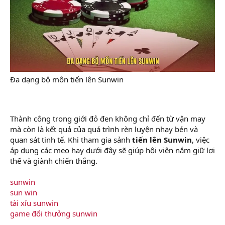
Đa dạng bộ môn tiến lên Sunwin
Thành công trong giới đỏ đen không chỉ đến từ vận may
mà còn là kết quả của quá trình rèn luyện nhạy bén và
quan sát tinh tế. Khi tham gia sảnh
tiến lên Sunwin
, việc
áp dụng các mẹo hay dưới đây sẽ giúp hội viên nắm giữ lợi
thế và giành chiến thắng.
sunwin
sun win
tài xỉu sunwin
game đổi thưởng sunwin