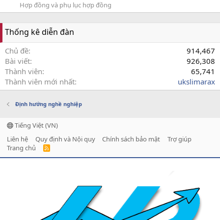
Hợp đồng và phụ lục hợp đồng
Thống kê diễn đàn
Chủ đề
914,467
Bài viết
926,308
Thành viên
65,741
Thành viên mới nhất
ukslimarax
Định hướng nghề nghiệp
Tiếng Việt (VN)
Liên hệ
Quy định và Nội quy
Chính sách bảo mật
Trợ giúp
Trang chủ
R
S
S