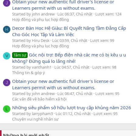
Obtain your new authentic full driver's license or
J
Learners permit with us without exams.
Started by john andrew
Lúc 06:37, Chủ nhật
Lượt xem: 124
Hợp đồng và phụ lục hợp đồng
Decor Bàn Học Hệ Giàu: Bí Quyết Nâng Tầm Đẳng Cấp
H
Cho Góc Học Tập Và Làm Việc
Started by Hiru Desk
Lúc 03:59, Chủ nhật
Lượt xem: 99
Hợp đồng và phụ lục hợp đồng
Góc nội trợ: Bếp điện nhà các mẹ có bị kêu u u
Tâm sự
V
không? Đừng quá lo lắng nhé!
Started by vanthanh1
Lúc 04:57, Chủ nhật
Lượt xem: 98
Thông tin & góp ý
Obtain your new authentic full driver's license or
J
Learners permit with us without exams.
Started by john andrew
Lúc 06:47, Chủ nhật
Lượt xem: 95
Các vấn đề về bảo hiểm xã hội
Những siêu phẩm sở hữu lượt truy cập khủng năm 2026
L
Started by larrypham3
Lúc 01:12, Chủ nhật
Lượt xem: 95
Chuyện vui nghề nhân sự
Những bài mới nhất