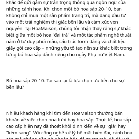
khắc để gửi gắm sự trân trọng thông qua ngôn ngữ của
những cánh hoa. Khi chọn một bó hoa sáp 20-10, bạn
không chỉ mua một sản phẩm trang trí, mà đang đầu tư
vào một trải nghiệm thị giác bền lâu và cảm xúc vẹn
nguyên. Tại HoaMaison, chúng tôi nhận thấy rằng sự khác
biệt giữa một bó hoa "đại trà" và một tác phẩm nghệ thuật
nằm ở tư duy phối màu, cấu trúc form dáng và chất liệu
giấy gói cao cấp – những yếu tố tạo nên sự khác biệt trong
từng bó hoa sáp dành riêng cho ngày Phụ nữ Việt Nam.
Bó hoa sáp 20-10: Tại sao lại là lựa chọn ưu tiên cho sự
bền lâu?
Nhiều khách hàng khi tìm đến HoaMaison thường băn
khoăn về việc chọn hoa tươi hay hoa sáp. Thực tế, hoa sáp
cao cấp hiện nay đã thoát khỏi định kiến về sự "giả" hay
"kém sang". Với công nghệ xử lý bề mặt hiện đại, cánh hoa
sáp mô phỏng gần như hoàn hảo độ mượt mà, độ dày và