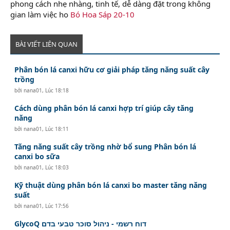
phong cách nhẹ nhàng, tinh tế, dễ dàng đặt trong không
gian làm việc ho
Bó Hoa Sáp 20-10
BÀI VIẾT LIÊN QUAN
Phân bón lá canxi hữu cơ giải pháp tăng năng suất cây
trồng
bởi
nana01
,
Lúc 18:18
Cách dùng phân bón lá canxi hợp trí giúp cây tăng
năng
bởi
nana01
,
Lúc 18:11
Tăng năng suất cây trồng nhờ bổ sung Phân bón lá
canxi bo sữa
bởi
nana01
,
Lúc 18:03
Kỹ thuật dùng phân bón lá canxi bo master tăng năng
suất
bởi
nana01
,
Lúc 17:56
GlycoQ דוח רשמי - ניהול סוכר טבעי בדם