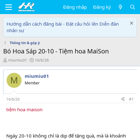
Đăng nhập
Đăng ký
Hướng dẫn cách đăng bài - Đặt câu hỏi lên Diễn đàn
nhân sự
Thông tin & góp ý
Bó Hoa Sáp 20-10 - Tiệm hoa MaiSon
T
N
miumiu01
16/6/26
h
g
r
à
miumiu01
e
y
M
a
g
Member
d
ử
s
i
t
16/6/26
#1
a
tiệm hoa maison
r
t
e
r
Ngày 20-10 không chỉ là dịp để tặng quà, mà là khoảnh