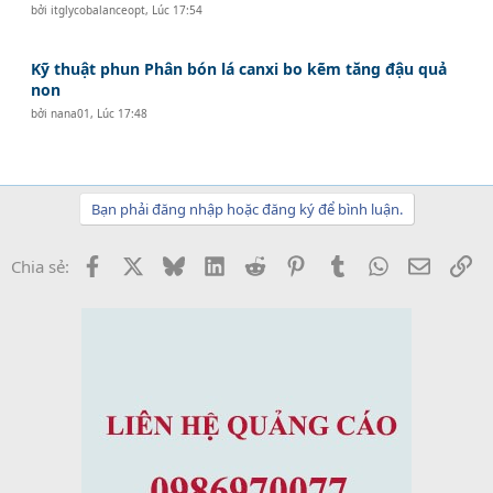
bởi
itglycobalanceopt
,
Lúc 17:54
Kỹ thuật phun Phân bón lá canxi bo kẽm tăng đậu quả
non
bởi
nana01
,
Lúc 17:48
Bạn phải đăng nhập hoặc đăng ký để bình luận.
Facebook
X
Bluesky
LinkedIn
Reddit
Pinterest
Tumblr
WhatsApp
Email
Li
Chia sẻ: