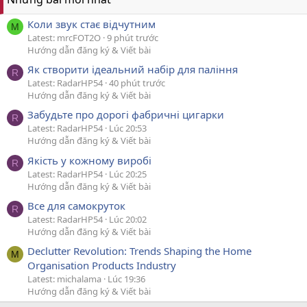
Коли звук стає відчутним
M
Latest: mrcFOT2O
9 phút trước
Hướng dẫn đăng ký & Viết bài
Як створити ідеальний набір для паління
R
Latest: RadarHP54
40 phút trước
Hướng dẫn đăng ký & Viết bài
Забудьте про дорогі фабричні цигарки
R
Latest: RadarHP54
Lúc 20:53
Hướng dẫn đăng ký & Viết bài
Якість у кожному виробі
R
Latest: RadarHP54
Lúc 20:25
Hướng dẫn đăng ký & Viết bài
Все для самокруток
R
Latest: RadarHP54
Lúc 20:02
Hướng dẫn đăng ký & Viết bài
Declutter Revolution: Trends Shaping the Home
M
Organisation Products Industry
Latest: michalama
Lúc 19:36
Hướng dẫn đăng ký & Viết bài