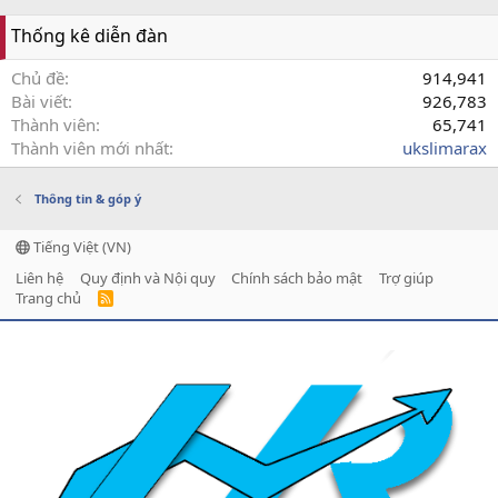
Thống kê diễn đàn
Chủ đề
914,941
Bài viết
926,783
Thành viên
65,741
Thành viên mới nhất
ukslimarax
Thông tin & góp ý
Tiếng Việt (VN)
Liên hệ
Quy định và Nội quy
Chính sách bảo mật
Trợ giúp
Trang chủ
R
S
S