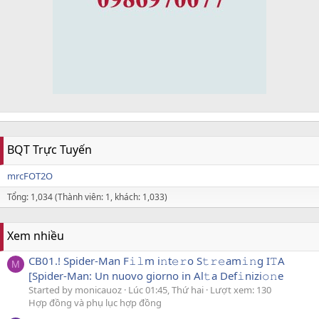
BQT Trực Tuyến
mrcFOT2O
Tổng: 1,034 (Thành viên: 1, khách: 1,033)
Xem nhiều
CB01.! Spider-Man F𝚒𝚕m i𝚗t𝚎𝚛o S𝚝𝚛𝚎am𝚒𝚗g I𝚃A
M
[Spider-Man: Un nuovo giorno in Al𝚝a Def𝚒nizi𝚘𝚗e
Started by monicauoz
Lúc 01:45, Thứ hai
Lượt xem: 130
Hợp đồng và phụ lục hợp đồng