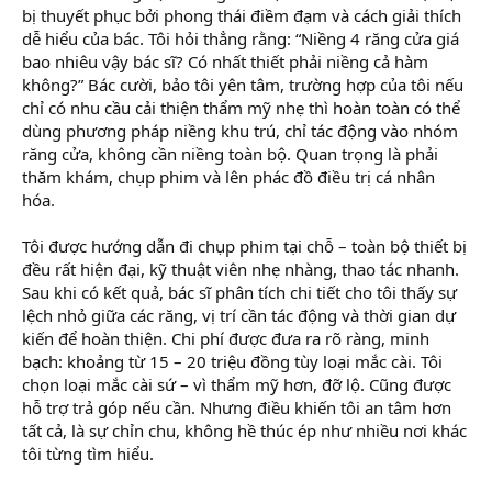
bị thuyết phục bởi phong thái điềm đạm và cách giải thích
dễ hiểu của bác. Tôi hỏi thẳng rằng: “Niềng 4 răng cửa giá
bao nhiêu vậy bác sĩ? Có nhất thiết phải niềng cả hàm
không?” Bác cười, bảo tôi yên tâm, trường hợp của tôi nếu
chỉ có nhu cầu cải thiện thẩm mỹ nhẹ thì hoàn toàn có thể
dùng phương pháp niềng khu trú, chỉ tác động vào nhóm
răng cửa, không cần niềng toàn bộ. Quan trọng là phải
thăm khám, chụp phim và lên phác đồ điều trị cá nhân
hóa.
Tôi được hướng dẫn đi chụp phim tại chỗ – toàn bộ thiết bị
đều rất hiện đại, kỹ thuật viên nhẹ nhàng, thao tác nhanh.
Sau khi có kết quả, bác sĩ phân tích chi tiết cho tôi thấy sự
lệch nhỏ giữa các răng, vị trí cần tác động và thời gian dự
kiến để hoàn thiện. Chi phí được đưa ra rõ ràng, minh
bạch: khoảng từ 15 – 20 triệu đồng tùy loại mắc cài. Tôi
chọn loại mắc cài sứ – vì thẩm mỹ hơn, đỡ lộ. Cũng được
hỗ trợ trả góp nếu cần. Nhưng điều khiến tôi an tâm hơn
tất cả, là sự chỉn chu, không hề thúc ép như nhiều nơi khác
tôi từng tìm hiểu.