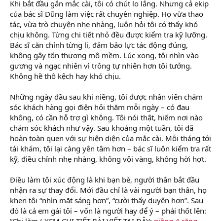
Khi bắt đầu gắn mắc cài, tôi có chút lo lắng. Nhưng cả ekip
của bác sĩ Dũng làm việc rất chuyên nghiệp. Họ vừa thao
tác, vừa trò chuyện nhẹ nhàng, luôn hỏi tôi có thấy khó
chịu không. Từng chi tiết nhỏ đều được kiểm tra kỹ lưỡng.
Bác sĩ căn chỉnh từng li, đảm bảo lực tác động đúng,
không gây tổn thương mô mềm. Lúc xong, tôi nhìn vào
gương và ngạc nhiên vì trông tự nhiên hơn tôi tưởng.
Không hề thô kệch hay khó chịu.
Những ngày đầu sau khi niềng, tôi được nhân viên chăm
sóc khách hàng gọi điện hỏi thăm mỗi ngày – có đau
không, có cần hỗ trợ gì không. Tôi nói thật, hiếm nơi nào
chăm sóc khách như vậy. Sau khoảng một tuần, tôi đã
hoàn toàn quen với sự hiện diện của mắc cài. Mỗi tháng tới
tái khám, tôi lại càng yên tâm hơn – bác sĩ luôn kiểm tra rất
kỹ, điều chỉnh nhẹ nhàng, không vội vàng, không hời hợt.
Điều làm tôi xúc động là khi bạn bè, người thân bắt đầu
nhận ra sự thay đổi. Mới đầu chỉ là vài người bạn thân, họ
khen tôi “nhìn mặt sáng hơn”, “cười thấy duyên hơn”. Sau
đó là cả em gái tôi – vốn là người hay để ý – phải thốt lên:
“Chị làm ( XEM CHI TIẾT BÀI VIẾT TẠI ĐÂY:
niềng 4 răng