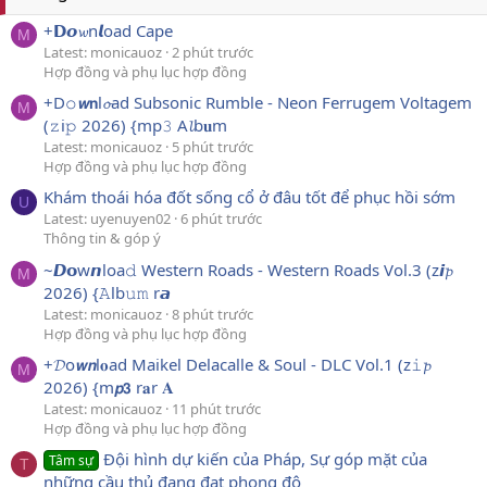
+𝗗𝙤𝔀n𝙡oad Cape
M
Latest: monicauoz
2 phút trước
Hợp đồng và phụ lục hợp đồng
+D𝚘𝙬𝗻l𝓸ad Subsonic Rumble - Neon Ferrugem Voltagem
M
(𝚣i𝚙 2026) {mp𝟹 A𝓵b𝐮m
Latest: monicauoz
5 phút trước
Hợp đồng và phụ lục hợp đồng
Khám thoái hóa đốt sống cổ ở đâu tốt để phục hồi sớm
U
Latest: uyenuyen02
6 phút trước
Thông tin & góp ý
~𝘿𝗼w𝙣loa𝚍 Western Roads - Western Roads Vol.3 (z𝙞𝓹
M
2026) {𝙰lb𝚞𝚖 r𝙖
Latest: monicauoz
8 phút trước
Hợp đồng và phụ lục hợp đồng
+𝓓o𝙬𝙣l𝐨ad Maikel Delacalle & Soul - DLC Vol.1 (z𝚒𝓹
M
2026) {m𝙥𝟯 r𝐚r 𝐀
Latest: monicauoz
11 phút trước
Hợp đồng và phụ lục hợp đồng
Đội hình dự kiến của Pháp, Sự góp mặt của
Tâm sự
T
những cầu thủ đang đạt phong độ