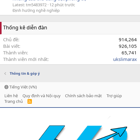
Latest: tm5483972
12 phút trước
Định hướng nghề nghiệp
Thống kê diễn đàn
Chủ đề
914,264
Bài viết
926,105
Thành viên
65,741
Thành viên mới nhất
ukslimarax
Thông tin & góp ý
Tiếng Việt (VN)
Liên hệ
Quy định và Nội quy
Chính sách bảo mật
Trợ giúp
Trang chủ
R
S
S