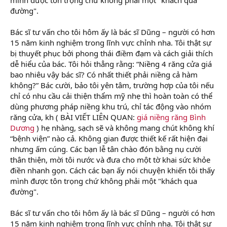
đường".
Bác sĩ tư vấn cho tôi hôm ấy là bác sĩ Dũng – người có hơn
15 năm kinh nghiệm trong lĩnh vực chỉnh nha. Tôi thật sự
bị thuyết phục bởi phong thái điềm đạm và cách giải thích
dễ hiểu của bác. Tôi hỏi thẳng rằng: “Niềng 4 răng cửa giá
bao nhiêu vậy bác sĩ? Có nhất thiết phải niềng cả hàm
không?” Bác cười, bảo tôi yên tâm, trường hợp của tôi nếu
chỉ có nhu cầu cải thiện thẩm mỹ nhẹ thì hoàn toàn có thể
dùng phương pháp niềng khu trú, chỉ tác động vào nhóm
răng cửa, kh ( BÀI VIẾT LIÊN QUAN:
giá niềng răng Bình
Dương
) hẹ nhàng, sạch sẽ và không mang chút không khí
“bệnh viện” nào cả. Không gian được thiết kế rất hiện đại
nhưng ấm cúng. Các bạn lễ tân chào đón bằng nụ cười
thân thiện, mời tôi nước và đưa cho một tờ khai sức khỏe
điền nhanh gọn. Cách các bạn ấy nói chuyện khiến tôi thấy
mình được tôn trọng chứ không phải một "khách qua
đường".
Bác sĩ tư vấn cho tôi hôm ấy là bác sĩ Dũng – người có hơn
15 năm kinh nghiệm trong lĩnh vực chỉnh nha. Tôi thật sự