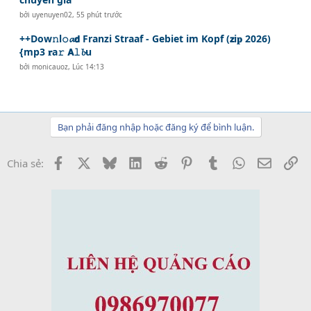
bởi
uyenuyen02
,
55 phút trước
++Dow𝚗l𝚘𝓪𝗱 Franzi Straaf - Gebiet im Kopf (𝘇i𝐩 2026)
{mp3 𝐫a𝚛 𝗔𝚕𝓫u
bởi
monicauoz
,
Lúc 14:13
Bạn phải đăng nhập hoặc đăng ký để bình luận.
Facebook
X
Bluesky
LinkedIn
Reddit
Pinterest
Tumblr
WhatsApp
Email
Li
Chia sẻ: