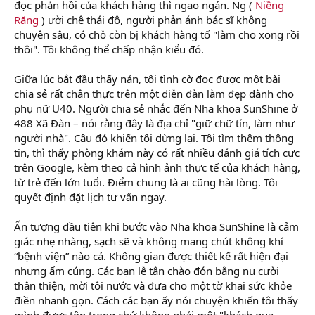
đọc phản hồi của khách hàng thì ngao ngán. Ng (
Niềng
Răng
) ười chê thái độ, người phản ánh bác sĩ không
chuyên sâu, có chỗ còn bị khách hàng tố "làm cho xong rồi
thôi". Tôi không thể chấp nhận kiểu đó.
Giữa lúc bắt đầu thấy nản, tôi tình cờ đọc được một bài
chia sẻ rất chân thực trên một diễn đàn làm đẹp dành cho
phụ nữ U40. Người chia sẻ nhắc đến Nha khoa SunShine ở
488 Xã Đàn – nói rằng đây là địa chỉ "giữ chữ tín, làm như
người nhà". Câu đó khiến tôi dừng lại. Tôi tìm thêm thông
tin, thì thấy phòng khám này có rất nhiều đánh giá tích cực
trên Google, kèm theo cả hình ảnh thực tế của khách hàng,
từ trẻ đến lớn tuổi. Điểm chung là ai cũng hài lòng. Tôi
quyết định đặt lịch tư vấn ngay.
Ấn tượng đầu tiên khi bước vào Nha khoa SunShine là cảm
giác nhẹ nhàng, sạch sẽ và không mang chút không khí
“bệnh viện” nào cả. Không gian được thiết kế rất hiện đại
nhưng ấm cúng. Các bạn lễ tân chào đón bằng nụ cười
thân thiện, mời tôi nước và đưa cho một tờ khai sức khỏe
điền nhanh gọn. Cách các bạn ấy nói chuyện khiến tôi thấy
mình được tôn trọng chứ không phải một "khách qua