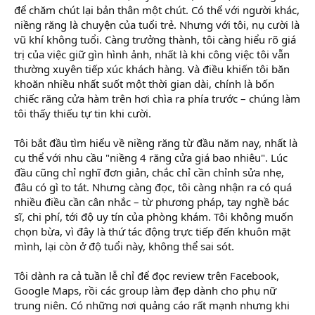
để chăm chút lại bản thân một chút. Có thể với người khác,
niềng răng là chuyện của tuổi trẻ. Nhưng với tôi, nụ cười là
vũ khí không tuổi. Càng trưởng thành, tôi càng hiểu rõ giá
trị của việc giữ gìn hình ảnh, nhất là khi công việc tôi vẫn
thường xuyên tiếp xúc khách hàng. Và điều khiến tôi băn
khoăn nhiều nhất suốt một thời gian dài, chính là bốn
chiếc răng cửa hàm trên hơi chìa ra phía trước – chúng làm
tôi thấy thiếu tự tin khi cười.
Tôi bắt đầu tìm hiểu về niềng răng từ đầu năm nay, nhất là
cụ thể với nhu cầu "niềng 4 răng cửa giá bao nhiêu". Lúc
đầu cũng chỉ nghĩ đơn giản, chắc chỉ cần chỉnh sửa nhẹ,
đâu có gì to tát. Nhưng càng đọc, tôi càng nhận ra có quá
nhiều điều cần cân nhắc – từ phương pháp, tay nghề bác
sĩ, chi phí, tới độ uy tín của phòng khám. Tôi không muốn
chọn bừa, vì đây là thứ tác động trực tiếp đến khuôn mặt
mình, lại còn ở độ tuổi này, không thể sai sót.
Tôi dành ra cả tuần lễ chỉ để đọc review trên Facebook,
Google Maps, rồi các group làm đẹp dành cho phụ nữ
trung niên. Có những nơi quảng cáo rất mạnh nhưng khi