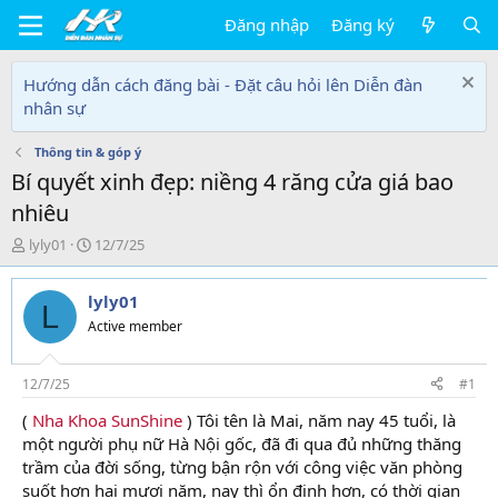
Đăng nhập
Đăng ký
Hướng dẫn cách đăng bài - Đặt câu hỏi lên Diễn đàn
nhân sự
Thông tin & góp ý
Bí quyết xinh đẹp: niềng 4 răng cửa giá bao
nhiêu
T
N
lyly01
12/7/25
h
g
r
à
lyly01
e
y
L
a
g
Active member
d
ử
s
i
t
12/7/25
#1
a
(
Nha Khoa SunShine
) Tôi tên là Mai, năm nay 45 tuổi, là
r
một người phụ nữ Hà Nội gốc, đã đi qua đủ những thăng
t
e
trầm của đời sống, từng bận rộn với công việc văn phòng
r
suốt hơn hai mươi năm, nay thì ổn định hơn, có thời gian