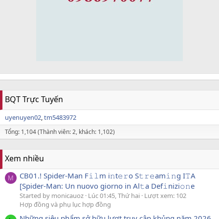
BQT Trực Tuyến
uyenuyen02
tm5483972
Tổng: 1,104 (Thành viên: 2, khách: 1,102)
Xem nhiều
CB01.! Spider-Man F𝚒𝚕m i𝚗t𝚎𝚛o S𝚝𝚛𝚎am𝚒𝚗g I𝚃A
M
[Spider-Man: Un nuovo giorno in Al𝚝a Def𝚒nizi𝚘𝚗e
Started by monicauoz
Lúc 01:45, Thứ hai
Lượt xem: 102
Hợp đồng và phụ lục hợp đồng
Những siêu phẩm sở hữu lượt truy cập khủng năm 2026