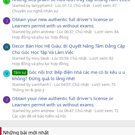
L
Started by larrypham3
Lúc 01:12, Chủ nhật
Lượt xem: 87
Chuyện vui nghề nhân sự
Obtain your new authentic full driver's license or
J
Learners permit with us without exams.
Started by john andrew
Lúc 06:37, Chủ nhật
Lượt xem: 84
Hợp đồng và phụ lục hợp đồng
Decor Bàn Học Hệ Giàu: Bí Quyết Nâng Tầm Đẳng Cấp
H
Cho Góc Học Tập Và Làm Việc
Started by Hiru Desk
Lúc 03:59, Chủ nhật
Lượt xem: 82
Hợp đồng và phụ lục hợp đồng
Góc nội trợ: Bếp điện nhà các mẹ có bị kêu u u
Tâm sự
V
không? Đừng quá lo lắng nhé!
Started by vanthanh1
Lúc 04:57, Chủ nhật
Lượt xem: 75
Thông tin & góp ý
Obtain your new authentic full driver's license or
J
Learners permit with us without exams.
Started by john andrew
Lúc 06:47, Chủ nhật
Lượt xem: 72
Các vấn đề về bảo hiểm xã hội
Những bài mới nhất