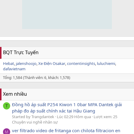
BQT Trực Tuyến
Hebat
jalenshoojo
Xe Điện Osakar
contentinsights
luluchiemi
dafavietnam
Tổng: 1,584 (Thành viên: 6, khách: 1,578)
Xem nhiều
Đồng hồ áp suất P254 Kiwon 1 0bar MPA Dantek giải
T
pháp đo áp suất chính xác tại Hậu Giang
Started by Trangdantek
Lúc 02:29 Hôm qua
Lượt xem: 25
Chuyện vui nghề nhân sự
ver filtrado video de fritanga con chilota filtracion en
M