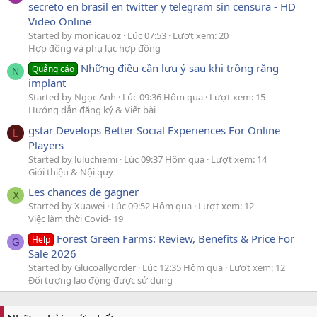
secreto en brasil en twitter y telegram sin censura - HD
Video Online
Started by monicauoz
Lúc 07:53
Lượt xem: 20
Hợp đồng và phụ lục hợp đồng
Những điều cần lưu ý sau khi trồng răng
Quảng cáo
N
implant
Started by Ngọc Anh
Lúc 09:36 Hôm qua
Lượt xem: 15
Hướng dẫn đăng ký & Viết bài
gstar Develops Better Social Experiences For Online
L
Players
Started by luluchiemi
Lúc 09:37 Hôm qua
Lượt xem: 14
Giới thiệu & Nội quy
Les chances de gagner
X
Started by Xuawei
Lúc 09:52 Hôm qua
Lượt xem: 12
Việc làm thời Covid- 19
Forest Green Farms: Review, Benefits & Price For
Help
G
Sale 2026
Started by Glucoallyorder
Lúc 12:35 Hôm qua
Lượt xem: 12
Đối tượng lao động được sử dụng