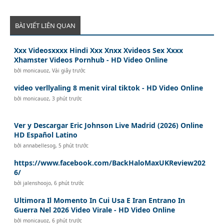
BÀI VIẾT LIÊN QUAN
Xxx Videosxxxx Hindi Xxx Xnxx Xvideos Sex Xxxx
Xhamster Videos Pornhub - HD Video Online
bởi
monicauoz
,
Vài giây trước
video verllyaling 8 menit viral tiktok - HD Video Online
bởi
monicauoz
,
3 phút trước
Ver y Descargar Eric Johnson Live Madrid (2026) Online
HD Español Latino
bởi
annabellesog
,
5 phút trước
https://www.facebook.com/BackHaloMaxUKReview202
6/
bởi
jalenshoojo
,
6 phút trước
Ultimora Il Momento In Cui Usa E Iran Entrano In
Guerra Nel 2026 Video Virale - HD Video Online
bởi
monicauoz
,
6 phút trước