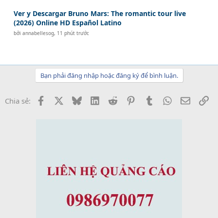
Ver y Descargar Bruno Mars: The romantic tour live
(2026) Online HD Español Latino
bởi
annabellesog
,
11 phút trước
Bạn phải đăng nhập hoặc đăng ký để bình luận.
Facebook
X
Bluesky
LinkedIn
Reddit
Pinterest
Tumblr
WhatsApp
Email
Li
Chia sẻ: