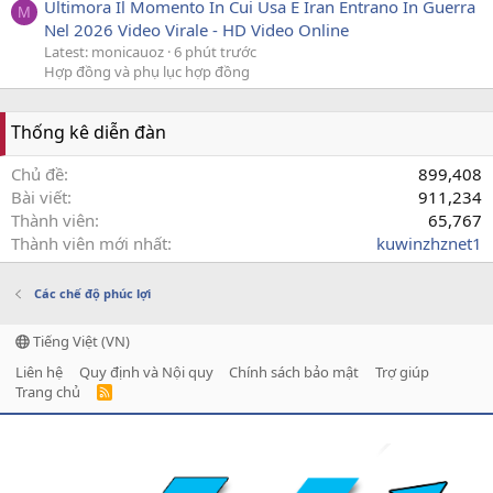
Ultimora Il Momento In Cui Usa E Iran Entrano In Guerra
M
Nel 2026 Video Virale - HD Video Online
Latest: monicauoz
6 phút trước
Hợp đồng và phụ lục hợp đồng
Thống kê diễn đàn
Chủ đề
899,408
Bài viết
911,234
Thành viên
65,767
Thành viên mới nhất
kuwinzhznet1
Các chế độ phúc lợi
Tiếng Việt (VN)
Liên hệ
Quy định và Nội quy
Chính sách bảo mật
Trợ giúp
Trang chủ
R
S
S