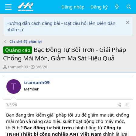
Đăng nhập
Đăng ký
Hướng dẫn cách đăng bài - Đặt câu hỏi lên Diễn đàn
nhân sự
Các chế độ phúc lợi
Bạc Đồng Tự Bôi Trơn - Giải Pháp
Quảng cáo
Chống Mài Mòn, Giảm Ma Sát Hiệu Quả
T
N
tramanh09
3/6/26
h
g
r
à
tramanh09
e
y
T
a
g
Member
d
ử
s
i
t
3/6/26
#1
a
Bạn đang tìm kiếm giải pháp tối ưu để giảm ma sát, chống
r
mài mòn và nâng cao hiệu suất hoạt động cho máy móc,
t
e
thiết bị?
Bạc đồng tự bôi trơn
chính hãng từ
Công ty
r
TNHH Thiết bị công nghiệp ANT Việt Nam
chính là lựa