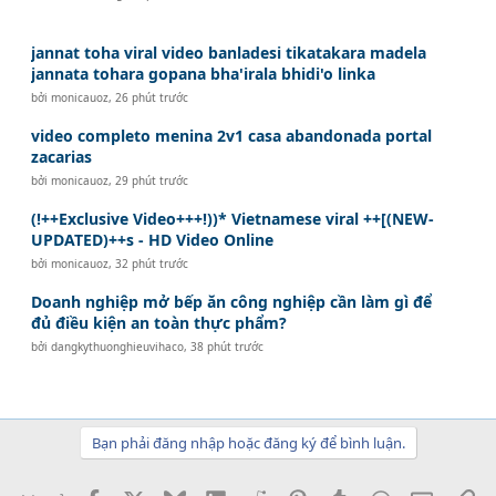
jannat toha viral video banladesi tikatakara madela
jannata tohara gopana bha'irala bhidi'o linka
bởi
monicauoz
,
26 phút trước
video completo menina 2v1 casa abandonada portal
zacarias
bởi
monicauoz
,
29 phút trước
(!++Exclusive Video+++!))* Vietnamese viral ++[(NEW-
UPDATED)++s - HD Video Online
bởi
monicauoz
,
32 phút trước
Doanh nghiệp mở bếp ăn công nghiệp cần làm gì để
đủ điều kiện an toàn thực phẩm?
bởi
dangkythuonghieuvihaco
,
38 phút trước
Bạn phải đăng nhập hoặc đăng ký để bình luận.