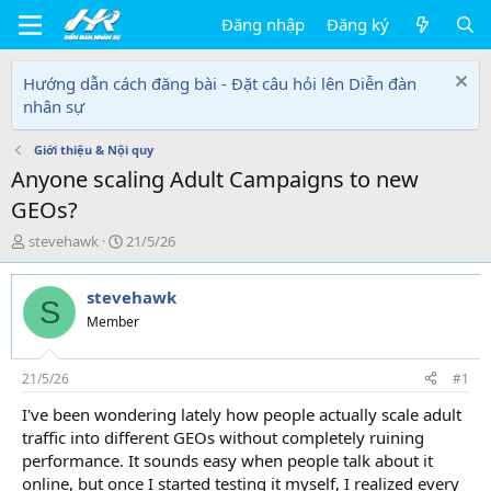
Đăng nhập
Đăng ký
Hướng dẫn cách đăng bài - Đặt câu hỏi lên Diễn đàn
nhân sự
Giới thiệu & Nội quy
Anyone scaling Adult Campaigns to new
GEOs?
T
N
stevehawk
21/5/26
h
g
r
à
stevehawk
e
y
S
a
g
Member
d
ử
s
i
t
21/5/26
#1
a
I've been wondering lately how people actually scale adult
r
traffic into different GEOs without completely ruining
t
e
performance. It sounds easy when people talk about it
r
online, but once I started testing it myself, I realized every