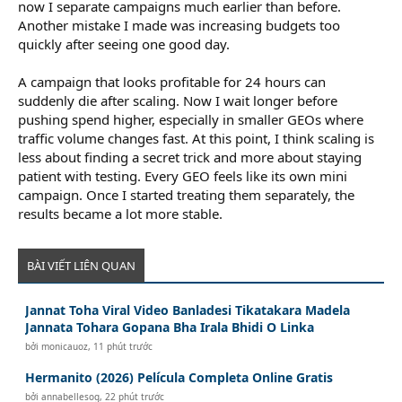
now I separate campaigns much earlier than before.
Another mistake I made was increasing budgets too
quickly after seeing one good day.
A campaign that looks profitable for 24 hours can
suddenly die after scaling. Now I wait longer before
pushing spend higher, especially in smaller GEOs where
traffic volume changes fast. At this point, I think scaling is
less about finding a secret trick and more about staying
patient with testing. Every GEO feels like its own mini
campaign. Once I started treating them separately, the
results became a lot more stable.
BÀI VIẾT LIÊN QUAN
Jannat Toha Viral Video Banladesi Tikatakara Madela
Jannata Tohara Gopana Bha Irala Bhidi O Linka
bởi
monicauoz
,
11 phút trước
Hermanito (2026) Película Completa Online Gratis
bởi
annabellesog
,
22 phút trước