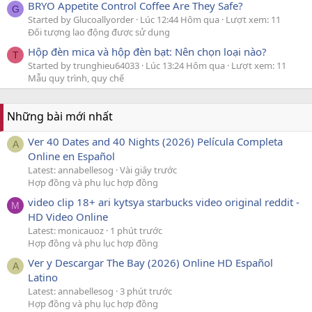
BRYO Appetite Control Coffee Are They Safe?
G
Started by Glucoallyorder
Lúc 12:44 Hôm qua
Lượt xem: 11
Đối tượng lao động được sử dụng
Hộp đèn mica và hộp đèn bạt: Nên chọn loại nào?
T
Started by trunghieu64033
Lúc 13:24 Hôm qua
Lượt xem: 11
Mẫu quy trình, quy chế
Những bài mới nhất
Ver 40 Dates and 40 Nights (2026) Película Completa
A
Online en Español
Latest: annabellesog
Vài giây trước
Hợp đồng và phụ lục hợp đồng
video clip 18+ ari kytsya starbucks video original reddit -
M
HD Video Online
Latest: monicauoz
1 phút trước
Hợp đồng và phụ lục hợp đồng
Ver y Descargar The Bay (2026) Online HD Español
A
Latino
Latest: annabellesog
3 phút trước
Hợp đồng và phụ lục hợp đồng