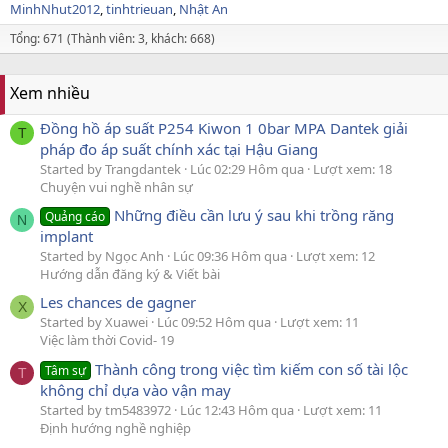
MinhNhut2012
tinhtrieuan
Nhật An
Tổng: 671 (Thành viên: 3, khách: 668)
Xem nhiều
Đồng hồ áp suất P254 Kiwon 1 0bar MPA Dantek giải
T
pháp đo áp suất chính xác tại Hậu Giang
Started by Trangdantek
Lúc 02:29 Hôm qua
Lượt xem: 18
Chuyện vui nghề nhân sự
Những điều cần lưu ý sau khi trồng răng
Quảng cáo
N
implant
Started by Ngọc Anh
Lúc 09:36 Hôm qua
Lượt xem: 12
Hướng dẫn đăng ký & Viết bài
Les chances de gagner
X
Started by Xuawei
Lúc 09:52 Hôm qua
Lượt xem: 11
Việc làm thời Covid- 19
Thành công trong việc tìm kiếm con số tài lộc
Tâm sự
T
không chỉ dựa vào vận may
Started by tm5483972
Lúc 12:43 Hôm qua
Lượt xem: 11
Định hướng nghề nghiệp