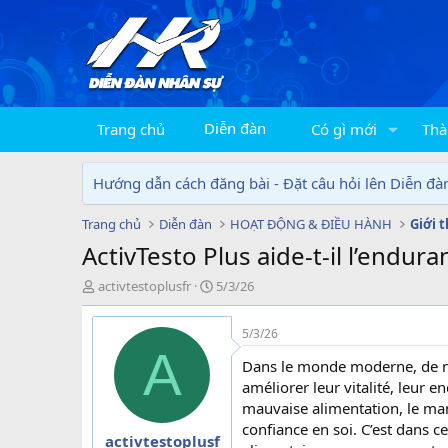
Diễn đàn
Trang chủ
Có gì mới
Thà
Hướng dẫn cách đăng bài - Đặt câu hỏi lên Diễn đà
Trang chủ
Diễn đàn
HOẠT ĐỘNG & ĐIỀU HÀNH
Giới 
ActivTesto Plus aide-t-il l’endur
T
N
activtestoplusfr
5/3/26
h
g
r
à
5/3/26
e
y
A
a
g
Dans le monde moderne, de n
d
ử
améliorer leur vitalité, leur 
s
i
mauvaise alimentation, le manq
t
confiance en soi. C’est dans 
a
activtestoplusf
r