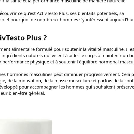
ir la santé et la performance masculine de manière naturelle.
écouvrir ce qu’est ActivTesto Plus, ses bienfaits potentiels, sa
on et pourquoi de nombreux hommes s’y intéressent aujourd’hui
vTesto Plus ?​
ent alimentaire formulé pour soutenir la vitalité masculine. Il es
ingrédients naturels qui visent à aider le corps à maintenir un b
 la performance physique et à soutenir l’équilibre hormonal mascul
taines hormones masculines peut diminuer progressivement. Cela 
gie, de la motivation, de la masse musculaire et parfois de la con
é développé pour accompagner les hommes qui souhaitent préserve
eur bien-être général.