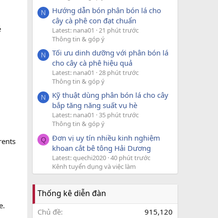
Hướng dẫn bón phân bón lá cho
N
cây cà phê con đạt chuẩn
é
Latest: nana01
21 phút trước
Thông tin & góp ý
Tối ưu dinh dưỡng với phân bón lá
N
cho cây cà phê hiệu quả
Latest: nana01
28 phút trước
Thông tin & góp ý
Kỹ thuật dùng phân bón lá cho cây
N
bắp tăng năng suất vụ hè
Latest: nana01
35 phút trước
Thông tin & góp ý
Đơn vị uy tín nhiều kinh nghiệm
Q
rents
khoan cắt bê tông Hải Dương
Latest: quechi2020
40 phút trước
Kênh tuyển dụng và việc làm
Thống kê diễn đàn
e.
Chủ đề
915,120