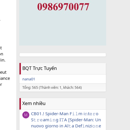
.
t
on
in.
BQT Trực Tuyến
peut
fiance
nana01
r
Tổng: 565 (Thành viên: 1, khách: 564)
Xem nhiều
CB01.! Spider-Man F𝚒𝚕m i𝚗t𝚎𝚛o
M
S𝚝𝚛𝚎am𝚒𝚗g I𝚃A [Spider-Man: Un
nuovo giorno in Al𝚝a Def𝚒nizi𝚘𝚗e