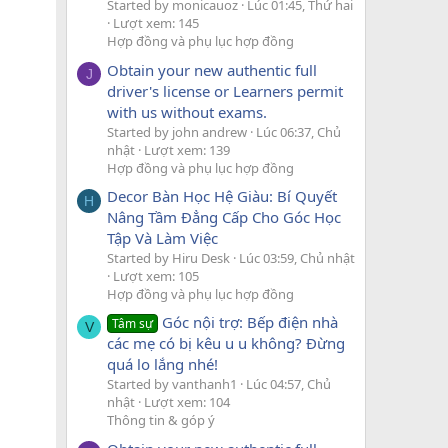
Started by monicauoz
Lúc 01:45, Thứ hai
Lượt xem: 145
Hợp đồng và phụ lục hợp đồng
Obtain your new authentic full
J
driver's license or Learners permit
with us without exams.
Started by john andrew
Lúc 06:37, Chủ
nhật
Lượt xem: 139
Hợp đồng và phụ lục hợp đồng
Decor Bàn Học Hệ Giàu: Bí Quyết
H
Nâng Tầm Đẳng Cấp Cho Góc Học
Tập Và Làm Việc
Started by Hiru Desk
Lúc 03:59, Chủ nhật
Lượt xem: 105
Hợp đồng và phụ lục hợp đồng
Góc nội trợ: Bếp điện nhà
Tâm sự
V
các mẹ có bị kêu u u không? Đừng
quá lo lắng nhé!
Started by vanthanh1
Lúc 04:57, Chủ
nhật
Lượt xem: 104
Thông tin & góp ý