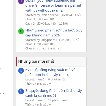
Obtain your new authentic full
J
driver's license or Learners permit
with us without exams.
Started by john andrew
Lúc 06:47, Chủ
nhật
Lượt xem: 101
Các vấn đề về bảo hiểm xã hội
Những siêu phẩm sở hữu lượt truy
L
cập khủng năm 2026
Started by larrypham3
Lúc 01:12, Chủ
nhật
Lượt xem: 100
Chuyện vui nghề nhân sự
Những bài mới nhất
x
Kỹ thuật tăng năng suất mủ với
N
phân bón lá cho cây cao su
Latest: nana01
6 phút trước
Thông tin & góp ý
Bí quyết dùng Phân bón lá cho cây
N
 la
cảnh lá xanh mướt
Latest: nana01
14 phút trước
Thông tin & góp ý