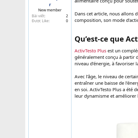
alimentaire conçu pour souten
r
t
New member
e
Dans cet article, nous allons d
Bài viết
2
r
composition, son mode d’acti
Được Like
0
Qu’est-ce que Acti
ActivTesto Plus
est un complém
généralement conçu à partir d’
niveau d’énergie, à favoriser
Avec l’âge, le niveau de cer
entraîner une baisse de l’éner
en soi. ActivTesto Plus a ét
leur dynamisme et améliorer l