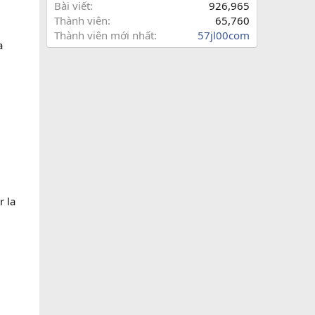
Bài viết
926,965
Thành viên
65,760
Thành viên mới nhất
57jl00com
a
r la