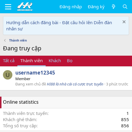
Đăng nhập
Đăng ký
Hướng dẫn cách đăng bài - Đặt câu hỏi lên Diễn đàn
nhân sự
Thành viên
Đang truy cập
Tất cả
Thành viên
Khách
Bọ
username12345
U
Member
Đang xem chủ đề
HI88 là nhà cái cá cược trực tuyến
3 phút trước
Online statistics
Thành viên trực tuyến
1
Khách ghé thăm
855
Tổng số truy cập
856