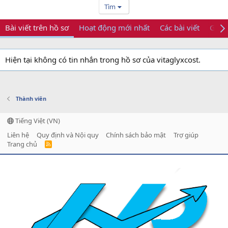
Tìm
Bài viết trên hồ sơ
Hoạt động mới nhất
Các bài viết
Giới 
Hiện tại không có tin nhắn trong hồ sơ của vitaglyxcost.
Thành viên
Tiếng Việt (VN)
Liên hệ
Quy định và Nội quy
Chính sách bảo mật
Trợ giúp
Trang chủ
R
S
S