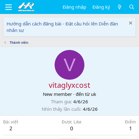
Đăng nhập
Đăng ký
Hướng dẫn cách đăng bài - Đặt câu hỏi lên Diễn đàn
nhân sự
Thành viên
V
vitaglyxcost
New member
·
đến từ
uk
Tham gia
4/6/26
Nhìn thấy lần cuối
4/6/26
Bài viết
Được Like
Điểm
2
0
1