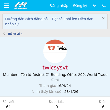
Đăng nhập
Đăng ký
Hướng dẫn cách đăng bài - Đặt câu hỏi lên Diễn đàn
nhân sự
Thành viên
twicsysvt
Member
·
đến từ
District C1 Building, Office 209, World Trade
Cent
Tham gia
16/4/24
Nhìn thấy lần cuối
28/1/26
Bài viết
Được Like
Điểm
61
0
6