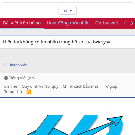
Tìm
Bài viết trên hồ sơ
Hoạt động mới nhất
Các bài viết
Giới 
Hiện tại không có tin nhắn trong hồ sơ của twicsysvt.
Thành viên
Tiếng Việt (VN)
Liên hệ
Quy định và Nội quy
Chính sách bảo mật
Trợ giúp
Trang chủ
R
S
S