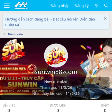
Đăng nhập
Đăng ký
Hướng dẫn cách đăng bài - Đặt câu hỏi lên Diễn đàn
nhân sự
Thành viên
sunwin88zcom
New member
Tham gia
11/5/26
Nhìn thấy lần cuối
11/5/26
Bài viết
Được Like
Điểm
0
0
0