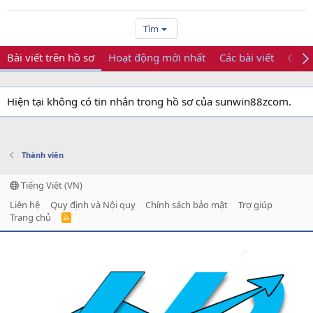
Tìm
Bài viết trên hồ sơ
Hoạt động mới nhất
Các bài viết
Giới 
Hiện tại không có tin nhắn trong hồ sơ của sunwin88zcom.
Thành viên
Tiếng Việt (VN)
Liên hệ
Quy định và Nội quy
Chính sách bảo mật
Trợ giúp
Trang chủ
R
S
S