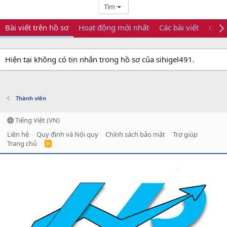
Tìm
Bài viết trên hồ sơ
Hoạt động mới nhất
Các bài viết
Giới 
Hiện tại không có tin nhắn trong hồ sơ của sihigel491.
Thành viên
Tiếng Việt (VN)
Liên hệ
Quy định và Nội quy
Chính sách bảo mật
Trợ giúp
Trang chủ
R
S
S