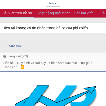
Tìm
Bài viết trên hồ sơ
Hoạt động mới nhất
Các bài viết
Giới 
Hiện tại không có tin nhắn trong hồ sơ của phi chiến.
Thành viên
Tiếng Việt (VN)
Liên hệ
Quy định và Nội quy
Chính sách bảo mật
Trợ giúp
Trang chủ
R
S
S