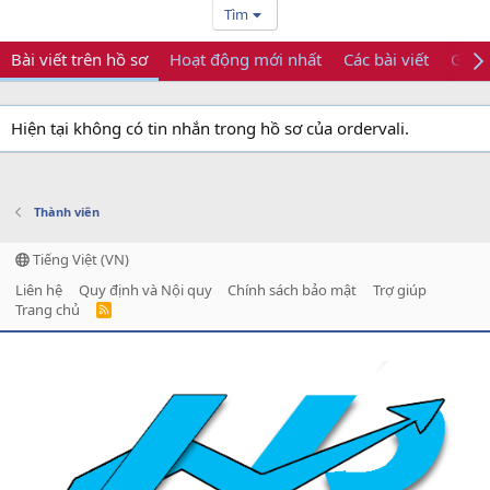
Tìm
Bài viết trên hồ sơ
Hoạt động mới nhất
Các bài viết
Giới 
Hiện tại không có tin nhắn trong hồ sơ của ordervali.
Thành viên
Tiếng Việt (VN)
Liên hệ
Quy định và Nội quy
Chính sách bảo mật
Trợ giúp
Trang chủ
R
S
S