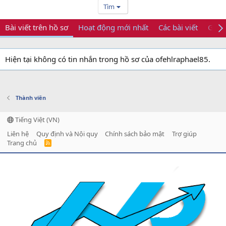
Tìm
Bài viết trên hồ sơ
Hoạt động mới nhất
Các bài viết
Giới 
Hiện tại không có tin nhắn trong hồ sơ của ofehlraphael85.
Thành viên
Tiếng Việt (VN)
Liên hệ
Quy định và Nội quy
Chính sách bảo mật
Trợ giúp
Trang chủ
R
S
S