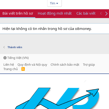
Tìm
Bài viết trên hồ sơ
Hoạt động mới nhất
Các bài viết
Giới 
Hiện tại không có tin nhắn trong hồ sơ của o8money.
Thành viên
Tiếng Việt (VN)
Liên hệ
Quy định và Nội quy
Chính sách bảo mật
Trợ giúp
Trang chủ
R
S
S