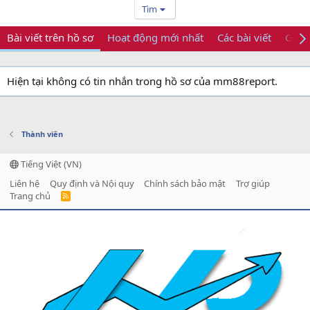
Tìm
Bài viết trên hồ sơ
Hoạt động mới nhất
Các bài viết
Giới 
Hiện tại không có tin nhắn trong hồ sơ của mm88report.
Thành viên
Tiếng Việt (VN)
Liên hệ
Quy định và Nội quy
Chính sách bảo mật
Trợ giúp
Trang chủ
R
S
S