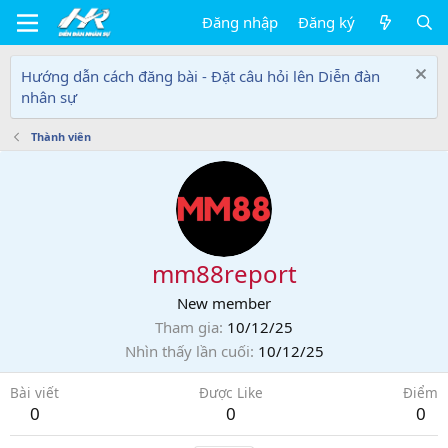
Đăng nhập
Đăng ký
Hướng dẫn cách đăng bài - Đặt câu hỏi lên Diễn đàn
nhân sự
Thành viên
mm88report
New member
Tham gia
10/12/25
Nhìn thấy lần cuối
10/12/25
Bài viết
Được Like
Điểm
0
0
0