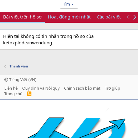
Tìm
Bài viết trên hồ sơ
Hoạt động mới nhất
Các bài viết
Giới 
Hiện tại không có tin nhắn trong hồ sơ của
ketoxplodeanwendung.
Thành viên
Tiếng Việt (VN)
Liên hệ
Quy định và Nội quy
Chính sách bảo mật
Trợ giúp
Trang chủ
R
S
S