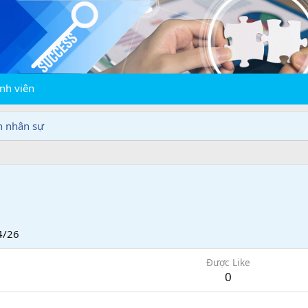
nh viên
n nhân sự
4/26
Được Like
0