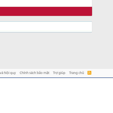
và Nội quy
Chính sách bảo mật
Trợ giúp
Trang chủ
R
S
S