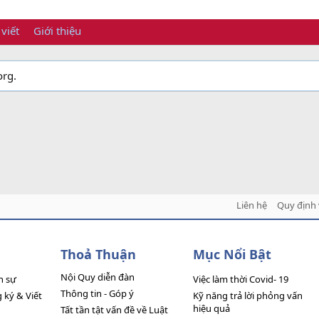
 viết
Giới thiệu
org.
Liên hệ
Quy định 
Thoả Thuận
Mục Nổi Bật
Nội Quy diễn đàn
n sự
Việc làm thời Covid- 19
Thông tin - Góp ý
ký & Viết
Kỹ năng trả lời phỏng vấn
hiệu quả
Tất tần tật vấn đề về Luật