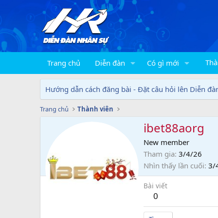
Thà
Trang chủ
Diễn đàn
Có gì mới
Hướng dẫn cách đăng bài - Đặt câu hỏi lên Diễn đà
Trang chủ
Thành viên
ibet88aorg
New member
Tham gia
3/4/26
Nhìn thấy lần cuối
3/
Bài viết
0