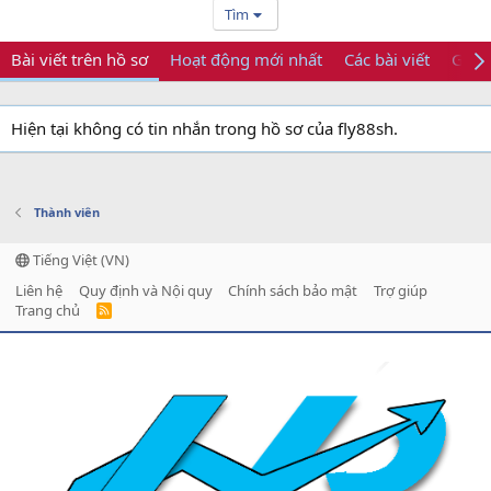
Tìm
Bài viết trên hồ sơ
Hoạt động mới nhất
Các bài viết
Giới 
Hiện tại không có tin nhắn trong hồ sơ của fly88sh.
Thành viên
Tiếng Việt (VN)
Liên hệ
Quy định và Nội quy
Chính sách bảo mật
Trợ giúp
Trang chủ
R
S
S