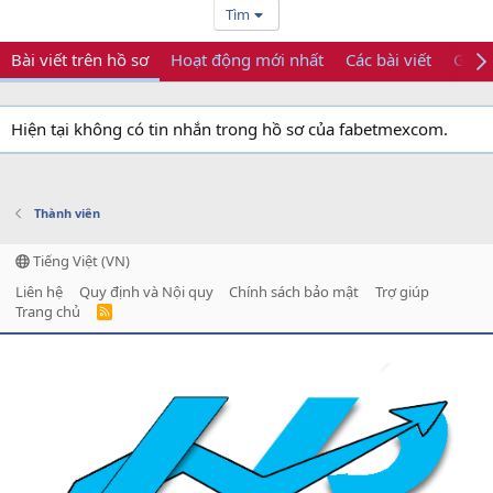
Tìm
Bài viết trên hồ sơ
Hoạt động mới nhất
Các bài viết
Giới 
Hiện tại không có tin nhắn trong hồ sơ của fabetmexcom.
Thành viên
Tiếng Việt (VN)
Liên hệ
Quy định và Nội quy
Chính sách bảo mật
Trợ giúp
Trang chủ
R
S
S