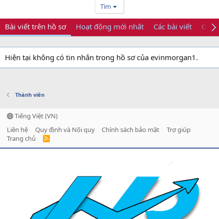
Tìm
Bài viết trên hồ sơ
Hoạt động mới nhất
Các bài viết
Giới 
Hiện tại không có tin nhắn trong hồ sơ của evinmorgan1.
Thành viên
Tiếng Việt (VN)
Liên hệ
Quy định và Nội quy
Chính sách bảo mật
Trợ giúp
Trang chủ
R
S
S