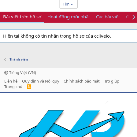
Tìm
Bài viết trên hồ sơ
Hoạt động mới nhất
Các bài viết
Giới 
Hiện tại không có tin nhắn trong hồ sơ của ccliveio.
Thành viên
Tiếng Việt (VN)
Liên hệ
Quy định và Nội quy
Chính sách bảo mật
Trợ giúp
Trang chủ
R
S
S